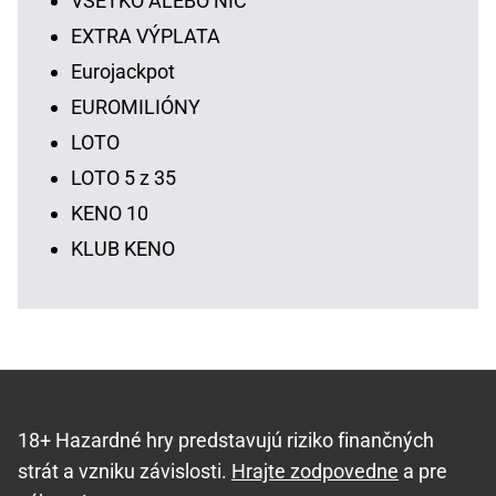
VŠETKO ALEBO NIČ
EXTRA VÝPLATA
Eurojackpot
EUROMILIÓNY
LOTO
LOTO 5 z 35
KENO 10
KLUB KENO
18+ Hazardné hry predstavujú riziko finančných
strát a vzniku závislosti.
Hrajte zodpovedne
a pre