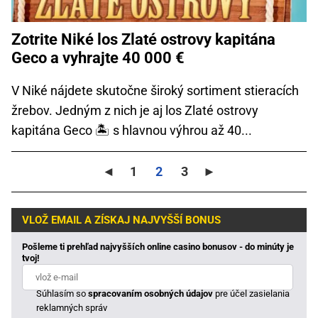
Zotrite Niké los Zlaté ostrovy kapitána
Geco a vyhrajte 40 000 €
V Niké nájdete skutočne široký sortiment stieracích
žrebov. Jedným z nich je aj los Zlaté ostrovy
kapitána Geco 🏝️ s hlavnou výhrou až 40...
◄
1
2
3
►
VLOŽ EMAIL A ZÍSKAJ NAJVYŠŠÍ BONUS
Pošleme ti prehľad najvyšších online casino bonusov - do minúty je
tvoj!
Súhlasím so
spracovaním osobných údajov
pre účel zasielania
reklamných správ