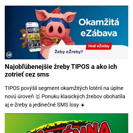
Najobľúbenejšie žreby TIPOS a ako ich
zotrieť cez sms
TIPOS povýšil segment okamžitých lotérií na úplne
novú úroveň 🥇 Ponuku klasických žrebov obohatila
aj e-žreby a jedinečné SMS losy ☀️