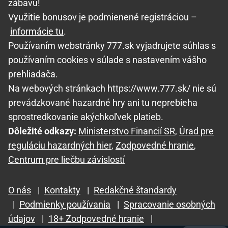
zábavu!
Využitie bonusov je podmienené registráciou –
informácie tu
.
Používaním webstránky 777.sk vyjadrujete súhlas s
používaním cookies v súlade s nastavením vášho
prehliadača.
Na webových stránkach https://www.777.sk/ nie sú
prevádzkované hazardné hry ani tu neprebieha
sprostredkovanie akýchkoľvek platieb.
Dôležité odkazy:
Ministerstvo Financií SR
,
Úrad pre
reguláciu hazardných hier
,
Zodpovedné hranie
,
Centrum pre liečbu závislostí
O nás
|
Kontakty
|
Redakčné štandardy
|
Podmienky používania
|
Spracovanie osobných
údajov
|
18+ Zodpovedné hranie
|