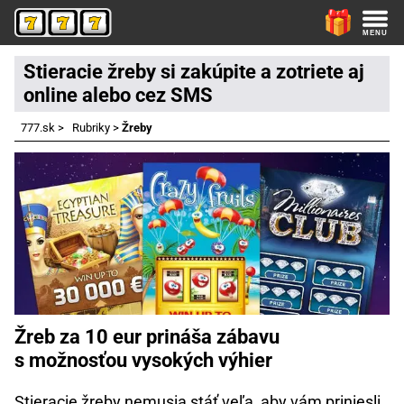
Stieracie žreby si zakúpite a zotriete aj
online alebo cez SMS
777.sk
>
Rubriky
>
Žreby
Žreb za 10 eur prináša zábavu
s možnosťou vysokých výhier
Stieracie žreby nemusia stáť veľa, aby vám priniesli