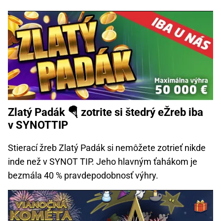
Zlatý Padák 🪂 zotrite si štedrý eŽreb iba
v SYNOTTIP
Stierací žreb Zlatý Padák si nemôžete zotrieť nikde
inde než v SYNOT TIP. Jeho hlavným ťahákom je
bezmála 40 % pravdepodobnosť výhry.