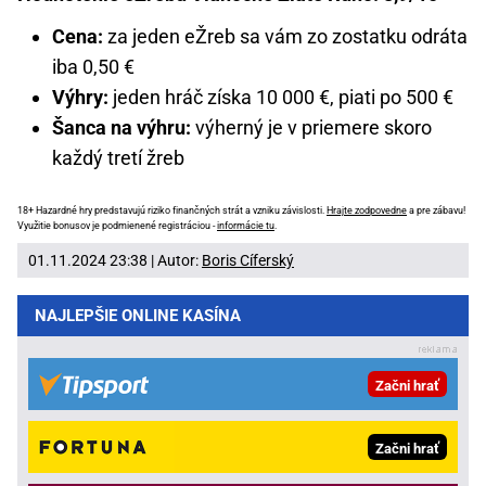
Cena:
za jeden eŽreb sa vám zo zostatku odráta
iba 0,50 €
Výhry:
jeden hráč získa 10 000 €, piati po 500 €
Šanca na výhru:
výherný je v priemere skoro
každý tretí žreb
18+ Hazardné hry predstavujú riziko finančných strát a vzniku závislosti.
Hrajte zodpovedne
a pre zábavu!
Využitie bonusov je podmienené registráciou -
informácie tu
.
01.11.2024 23:38 | Autor:
Boris Cíferský
NAJLEPŠIE ONLINE KASÍNA
Začni hrať
Začni hrať