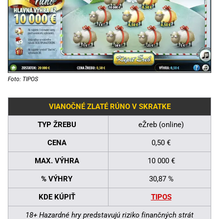
Foto: TIPOS
VIANOČNÉ ZLATÉ RÚNO V SKRATKE
TYP ŽREBU
eŽreb (online)
CENA
0,50 €
MAX. VÝHRA
10 000 €
% VÝHRY
30,87 %
KDE KÚPIŤ
TIPOS
18+ Hazardné hry predstavujú riziko finančných strát