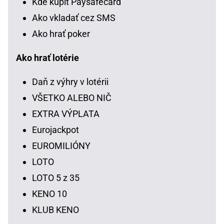
Kde kúpiť Paysafecard
Ako vkladať cez SMS
Ako hrať poker
Ako hrať lotérie
Daň z výhry v lotérii
VŠETKO ALEBO NIČ
EXTRA VÝPLATA
Eurojackpot
EUROMILIÓNY
LOTO
LOTO 5 z 35
KENO 10
KLUB KENO