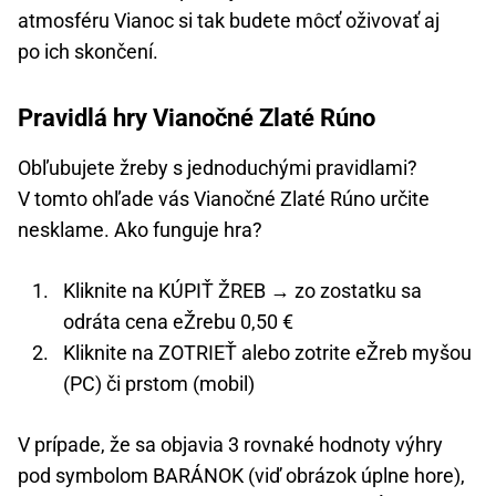
atmosféru Vianoc si tak budete môcť oživovať aj
po ich skončení.
Pravidlá hry Vianočné Zlaté Rúno
Obľubujete žreby s jednoduchými pravidlami?
V tomto ohľade vás Vianočné Zlaté Rúno určite
nesklame. Ako funguje hra?
Kliknite na KÚPIŤ ŽREB → zo zostatku sa
odráta cena eŽrebu 0,50 €
Kliknite na ZOTRIEŤ alebo zotrite eŽreb myšou
(PC) či prstom (mobil)
V prípade, že sa objavia 3 rovnaké hodnoty výhry
pod symbolom BARÁNOK (viď obrázok úplne hore),