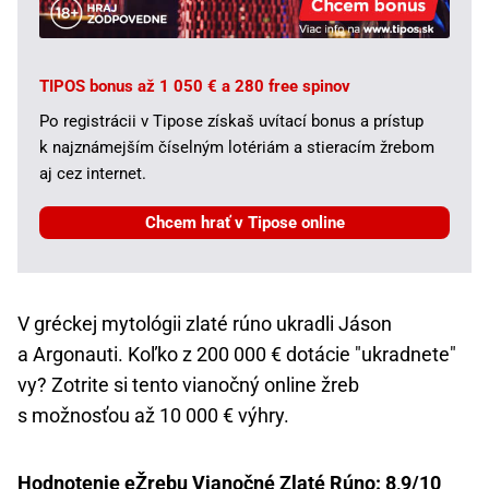
TIPOS bonus až 1 050 € a 280 free spinov
Po registrácii v Tipose získaš uvítací bonus a prístup
k najznámejším číselným lotériám a stieracím žrebom
aj cez internet.
Chcem hrať v Tipose online
V gréckej mytológii zlaté rúno ukradli Jáson
a Argonauti. Koľko z 200 000 € dotácie "ukradnete"
vy? Zotrite si tento vianočný online žreb
s možnosťou až 10 000 € výhry.
Hodnotenie eŽrebu Vianočné Zlaté Rúno: 8,9/10