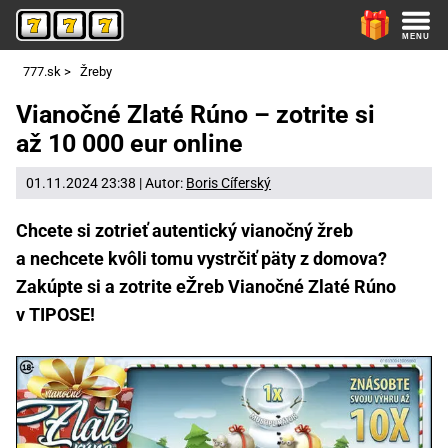
777.sk
>
Žreby
Vianočné Zlaté Rúno – zotrite si
až 10 000 eur online
01.11.2024 23:38 | Autor:
Boris Cíferský
Chcete si zotrieť autentický vianočný žreb
a nechcete kvôli tomu vystrčiť päty z domova?
Zakúpte si a zotrite eŽreb Vianočné Zlaté Rúno
v TIPOSE!