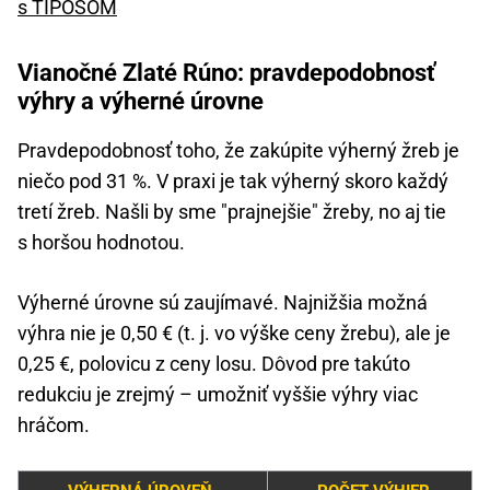
s TIPOSOM
Vianočné Zlaté Rúno: pravdepodobnosť
výhry a výherné úrovne
Pravdepodobnosť toho, že zakúpite výherný žreb je
niečo pod 31 %. V praxi je tak výherný skoro každý
tretí žreb. Našli by sme "prajnejšie" žreby, no aj tie
s horšou hodnotou.
Výherné úrovne sú zaujímavé. Najnižšia možná
výhra nie je 0,50 € (t. j. vo výške ceny žrebu), ale je
0,25 €, polovicu z ceny losu. Dôvod pre takúto
redukciu je zrejmý – umožniť vyššie výhry viac
hráčom.