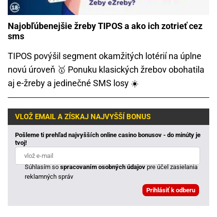
Najobľúbenejšie žreby TIPOS a ako ich zotrieť cez
sms
TIPOS povýšil segment okamžitých lotérií na úplne
novú úroveň 🥇 Ponuku klasických žrebov obohatila
aj e-žreby a jedinečné SMS losy ☀️
VLOŽ EMAIL A ZÍSKAJ NAJVYŠŠÍ BONUS
Pošleme ti prehľad najvyšších online casino bonusov - do minúty je
tvoj!
Súhlasím so
spracovaním osobných údajov
pre účel zasielania
reklamných správ