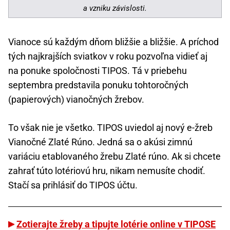
a vzniku závislosti.
Vianoce sú každým dňom bližšie a bližšie. A príchod
tých najkrajších sviatkov v roku pozvoľna vidieť aj
na ponuke spoločnosti TIPOS. Tá v priebehu
septembra predstavila ponuku tohtoročných
(papierových) vianočných žrebov.
To však nie je všetko. TIPOS uviedol aj nový e-žreb
Vianočné Zlaté Rúno. Jedná sa o akúsi zimnú
variáciu etablovaného žrebu Zlaté rúno. Ak si chcete
zahrať túto lotériovú hru, nikam nemusíte chodiť.
Stačí sa prihlásiť do TIPOS účtu.
Zotierajte žreby a tipujte lotérie online v TIPOSE