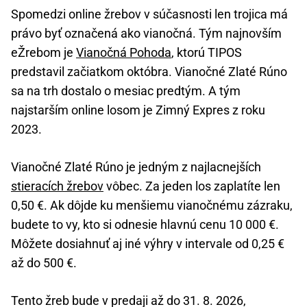
Spomedzi online žrebov v súčasnosti len trojica má
právo byť označená ako vianočná. Tým najnovším
eŽrebom je
Vianočná Pohoda
, ktorú TIPOS
predstavil začiatkom októbra. Vianočné Zlaté Rúno
sa na trh dostalo o mesiac predtým. A tým
najstarším online losom je Zimný Expres z roku
2023.
Vianočné Zlaté Rúno je jedným z najlacnejších
stieracích žrebov
vôbec. Za jeden los zaplatíte len
0,50 €. Ak dôjde ku menšiemu vianočnému zázraku,
budete to vy, kto si odnesie hlavnú cenu 10 000 €.
Môžete dosiahnuť aj iné výhry v intervale od 0,25 €
až do 500 €.
Tento žreb bude v predaji až do 31. 8. 2026,