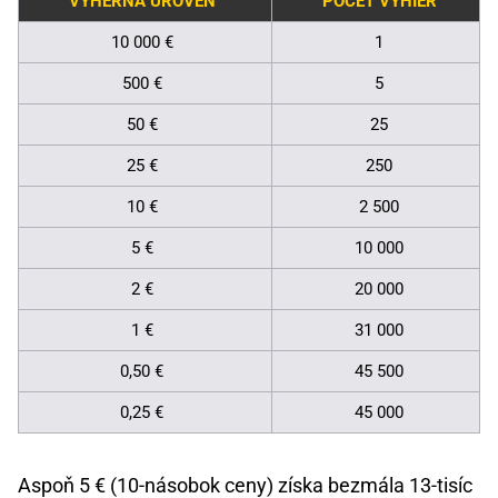
VÝHERNÁ ÚROVEŇ
POČET VÝHIER
10 000 €
1
500 €
5
50 €
25
25 €
250
10 €
2 500
5 €
10 000
2 €
20 000
1 €
31 000
0,50 €
45 500
0,25 €
45 000
Aspoň 5 € (10-násobok ceny) získa bezmála 13-tisíc