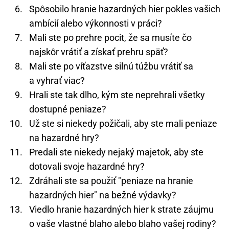
Spôsobilo hranie hazardných hier pokles vašich
ambícií alebo výkonnosti v práci?
Mali ste po prehre pocit, že sa musíte čo
najskôr vrátiť a získať prehru späť?
Mali ste po víťazstve silnú túžbu vrátiť sa
a vyhrať viac?
Hrali ste tak dlho, kým ste neprehrali všetky
dostupné peniaze?
Už ste si niekedy požičali, aby ste mali peniaze
na hazardné hry?
Predali ste niekedy nejaký majetok, aby ste
dotovali svoje hazardné hry?
Zdráhali ste sa použiť "peniaze na hranie
hazardných hier" na bežné výdavky?
Viedlo hranie hazardných hier k strate záujmu
o vaše vlastné blaho alebo blaho vašej rodiny?