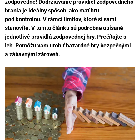
zodpovedne! Dodržiavanie pravidiel zodpovedného
hrania je ideálny spôsob, ako mať hru
pod kontrolou. V rámci limitov, ktoré si sami
stanovíte. V tomto článku sú podrobne opísané
jednotlivé pravidlá zodpovednej hry. Prečítajte si
ich. Pomôžu vám urobiť hazardné hry bezpečnými
a zábavnými zároveň.