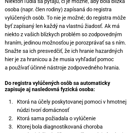
Niektorí ľudia sa pýtajú, či je možné, aby bola blízka
osoba (napr. člen rodiny) zapísaná do registra
vylúčených osôb. To nie je možné; do registra môže
byť zapísaný len každý na vlastnú žiadosť. Ak má
niekto z vašich blízkych problém so zodpovedným
hraním, jedinou možnosťou je porozprávať sa s ním.
Snažte sa ich presvedčiť, že ich hranie hazardných
hier je za hranicou a že musia vyhľadať pomoc
a používať účinné nástroje zodpovedného hrania.
Do registra vylúčených osôb sa automaticky
zapisuje aj nasledovná fyzická osoba:
Ktorá na účely poskytovanej pomoci v hmotnej
núdzi tvorí domácnosť
Ktorá sama požiadala o vylúčenie
Ktorej bola diagnostikovaná choroba