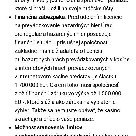
ktoré si hráči uložili na svoje hráčske účty.
Finančná zábezpeka
. Pred udelením licencie
na prevádzkovanie hazardných hier Úrad
pre reguláciu hazardných hier posudzuje
finančnú situáciu príslušnej spoločnosti.
Základné imanie žiadateľa o licenciu
pri hazardných hrách prevádzkovaných v kasíne
a internetových hrách prevádzkovaných
v internetovom kasíne predstavuje čiastku
1 700 000 Eur. Okrem toho musí spoločnosť
zložiť finančnú záruku vo výške až 1 500 000
EUR, ktoré slúžia ako záruka na vyplatenie
výhier. Takže sa nemusíte obávať, že kasíno
skrachuje a príde o vaše peniaze.
Možnosť stanovenia limitov
a sebaobmedzujúcich opatrení
. Legálne online