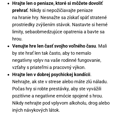
Hrajte len o peniaze, ktoré si môžete dovoliť
prehrať
. Nikdy si nepožičiavajte peniaze
na hranie hry. Nesnažte sa získať späť stratené
prostriedky zvýšením stávok. Nastavte si herné
limity, sebaobmedzujúce opatrenia a bavte sa
hrou.
Venujte hre len časť svojho voľného času
. Mali
by ste hrať len tak často, aby to nemalo
negatívny vplyv na vaše rodinné fungovanie,
vzťahy s priateľmi a pracovný výkon.
Hrajte len v dobrej psychickej kondícii
.
Nehrajte, ak ste v strese alebo máte zlú náladu.
Počas hry si robte prestávky, aby ste vyvážili
pozitívne a negatívne emócie spojené s hrou.
Nikdy nehrajte pod vplyvom alkoholu, drog alebo
iných návykových látok.