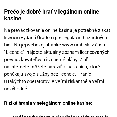
Prečo je dobré hrať v legálnom online
kasíne
Na prevádzkovanie online kasína je potrebné získať
licenciu vydanú Úradom pre reguláciu hazardných
hier. Na jej webovej stránke
www.urhh.sk
, v časti
"Licencie", nájdete aktuálny zoznam licencovaných
prevádzkovateľov a ich herné plány. Žiaľ,
na internete môžete naraziť aj na kasína, ktoré
ponúkajú svoje služby bez licencie. Hranie
u takýchto operátorov je veľmi riskantné a veľmi
nevýhodné.
Riziká hrania v nelegálnom online kasíne: