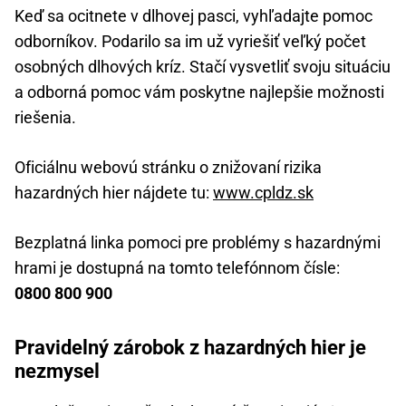
Keď sa ocitnete v dlhovej pasci, vyhľadajte pomoc
odborníkov. Podarilo sa im už vyriešiť veľký počet
osobných dlhových kríz. Stačí vysvetliť svoju situáciu
a odborná pomoc vám poskytne najlepšie možnosti
riešenia.
Oficiálnu webovú stránku o znižovaní rizika
hazardných hier nájdete tu:
www.cpldz.sk
Bezplatná linka pomoci pre problémy s hazardnými
hrami je dostupná na tomto telefónnom čísle:
0800 800 900
Pravidelný zárobok z hazardných hier je
nezmysel