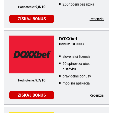
250 točení bez rizika
9,8/10
Hodnotenie:
ZÍSKAJ BONUS
Recenzia
DOXXbet
Bonus: 10 000 €
slovenská licencia
50 spinov za účet
a stávku
pravidelné bonusy
9,7/10
Hodnotenie:
mobilná aplikácia
ZÍSKAJ BONUS
Recenzia