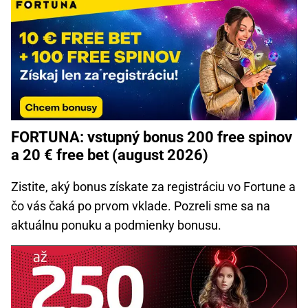
FORTUNA: vstupný bonus 200 free spinov
a 20 € free bet (august 2026)
Zistite, aký bonus získate za registráciu vo Fortune a
čo vás čaká po prvom vklade. Pozreli sme sa na
aktuálnu ponuku a podmienky bonusu.