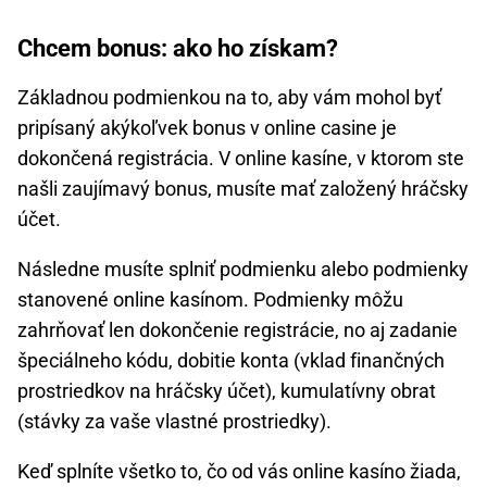
Chcem bonus: ako ho získam?
Základnou podmienkou na to, aby vám mohol byť
pripísaný akýkoľvek bonus v online casine je
dokončená registrácia. V online kasíne, v ktorom ste
našli zaujímavý bonus, musíte mať založený hráčsky
účet.
Následne musíte splniť podmienku alebo podmienky
stanovené online kasínom. Podmienky môžu
zahrňovať len dokončenie registrácie, no aj zadanie
špeciálneho kódu, dobitie konta (vklad finančných
prostriedkov na hráčsky účet), kumulatívny obrat
(stávky za vaše vlastné prostriedky).
Keď splníte všetko to, čo od vás online kasíno žiada,