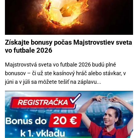
Získajte bonusy počas Majstrovstiev sveta
vo futbale 2026
Majstrovstvá sveta vo futbale 2026 budú plné
bonusov – či už ste kasínový hráč alebo stávkar, v
júni a v júli sa môžete tešiť na záplavu...