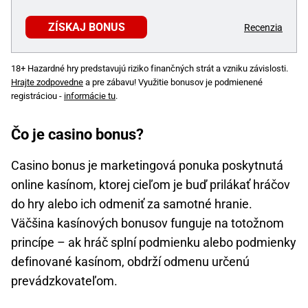
ZÍSKAJ BONUS
Recenzia
18+ Hazardné hry predstavujú riziko finančných strát a vzniku závislosti.
Hrajte zodpovedne
a pre zábavu! Využitie bonusov je podmienené
registráciou -
informácie tu
.
Čo je casino bonus?
Casino bonus je marketingová ponuka poskytnutá
online kasínom, ktorej cieľom je buď prilákať hráčov
do hry alebo ich odmeniť za samotné hranie.
Väčšina kasínových bonusov funguje na totožnom
princípe – ak hráč splní podmienku alebo podmienky
definované kasínom, obdrží odmenu určenú
prevádzkovateľom.