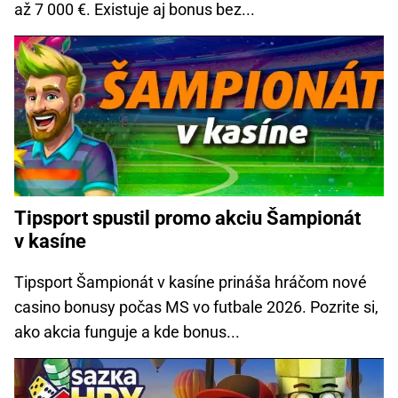
až 7 000 €. Existuje aj bonus bez...
Tipsport spustil promo akciu Šampionát
v kasíne
Tipsport Šampionát v kasíne prináša hráčom nové
casino bonusy počas MS vo futbale 2026. Pozrite si,
ako akcia funguje a kde bonus...