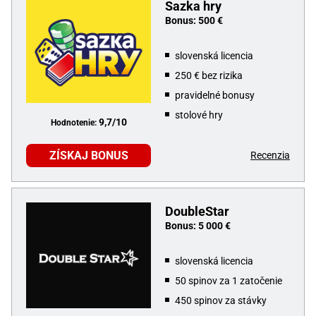
Sazka hry
Bonus: 500 €
slovenská licencia
250 € bez rizika
pravidelné bonusy
stolové hry
9,7/10
Hodnotenie:
ZÍSKAJ BONUS
Recenzia
DoubleStar
Bonus: 5 000 €
slovenská licencia
50 spinov za 1 zatočenie
450 spinov za stávky