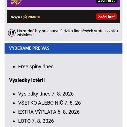
Začni hrať
Začni hrať
Hazardné hry predstavujú riziko finančných strát a vzniku
závislosti.
VYBERÁME PRE VÁS
Free spiny dnes
Výsledky lotérií
Výsledky dnes 7. 8. 2026
VŠETKO ALEBO NIČ 7. 8. 26
EXTRA VÝPLATA 6. 8. 2026
LOTO 7. 8. 2026