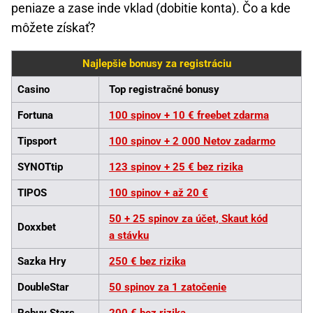
peniaze a zase inde vklad (dobitie konta). Čo a kde
môžete získať?
Najlepšie bonusy za registráciu
Casino
Top registračné bonusy
Fortuna
100 spinov + 10 € freebet zdarma
Tipsport
100 spinov + 2 000 Netov zadarmo
SYNOTtip
123 spinov + 25 € bez rizika
TIPOS
100 spinov + až 20 €
50 + 25 spinov za účet, Skaut kód
Doxxbet
a stávku
Sazka Hry
250 € bez rizika
DoubleStar
50 spinov za 1 zatočenie