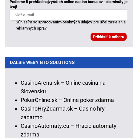
Pošleme ti prehľad najvyšších online casino bonusov - do minúty je
tvoj!
Súhlasím so
spracovaním osobných údajov
pre účel zasielania
reklamných správ
ĎALŠIE WEBY GTO SOLUTIONS
CasinoArena.sk – Online casina na
Slovensku
PokerOnline.sk – Online poker zdarma
CasinoHryZdarma.sk – Casino hry
zadarmo
CasinoAutomaty.eu – Hracie automaty
zdarma