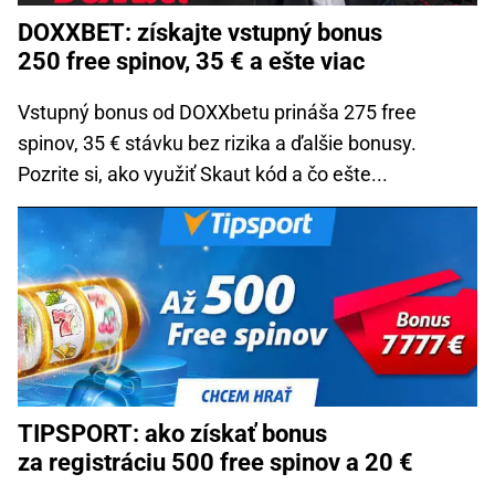
DOXXBET: získajte vstupný bonus
250 free spinov, 35 € a ešte viac
Vstupný bonus od DOXXbetu prináša 275 free
spinov, 35 € stávku bez rizika a ďalšie bonusy.
Pozrite si, ako využiť Skaut kód a čo ešte...
TIPSPORT: ako získať bonus
za registráciu 500 free spinov a 20 €