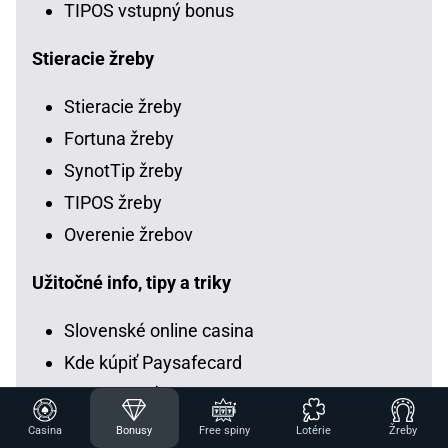
TIPOS vstupný bonus
Stieracie žreby
Stieracie žreby
Fortuna žreby
SynotTip žreby
TIPOS žreby
Overenie žrebov
Užitočné info, tipy a triky
Slovenské online casina
Kde kúpiť Paysafecard
Ako vkladať cez SMS
Ako hrať poker
Casina
Bonusy
Free spiny
Lotérie
Žreby