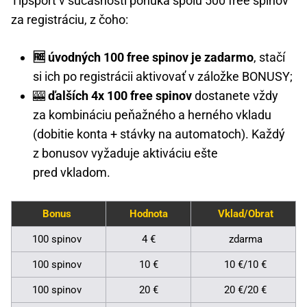
Tipsport v súčasnosti ponúka spolu 500 free spinov
za registráciu, z čoho:
🆓 úvodných 100 free spinov je zadarmo
, stačí
si ich po registrácii aktivovať v záložke BONUSY;
🎰
ďalších 4x 100 free spinov
dostanete vždy
za kombináciu peňažného a herného vkladu
(dobitie konta + stávky na automatoch). Každý
z bonusov vyžaduje aktiváciu ešte
pred vkladom.
Bonus
Hodnota
Vklad/Obrat
100 spinov
4 €
zdarma
100 spinov
10 €
10 €/10 €
100 spinov
20 €
20 €/20 €