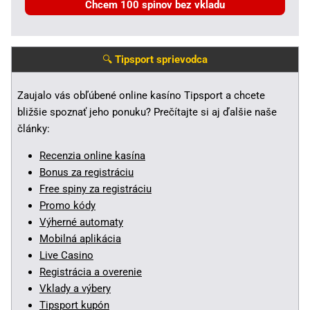
Chcem 100 spinov bez vkladu
🔍
Tipsport sprievodca
Zaujalo vás obľúbené online kasíno Tipsport a chcete
bližšie spoznať jeho ponuku? Prečítajte si aj ďalšie naše
články:
Recenzia online kasína
Bonus za registráciu
Free spiny za registráciu
Promo kódy
Výherné automaty
Mobilná aplikácia
Live Casino
Registrácia a overenie
Vklady a výbery
Tipsport kupón