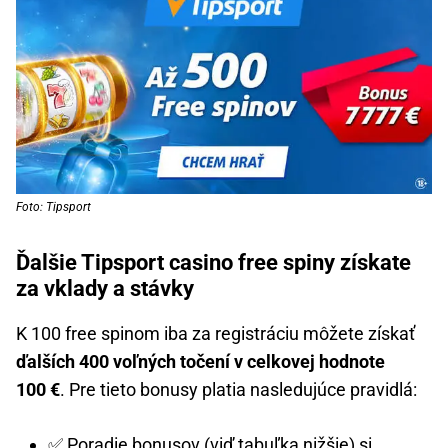
Foto: Tipsport
Ďalšie Tipsport casino free spiny získate
za vklady a stávky
K 100 free spinom iba za registráciu môžete získať
ďalších 400 voľných točení v celkovej hodnote
100 €
. Pre tieto bonusy platia nasledujúce pravidlá:
✅ Poradie bonusov (viď tabuľka nižšie) si