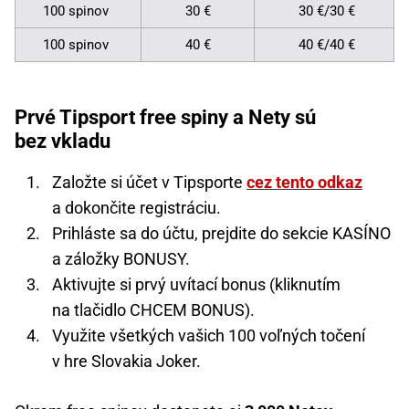
100 spinov
30 €
30 €/30 €
100 spinov
40 €
40 €/40 €
Prvé Tipsport free spiny a Nety sú
bez vkladu
Založte si účet v Tipsporte
cez tento odkaz
a dokončite registráciu.
Prihláste sa do účtu, prejdite do sekcie KASÍNO
a záložky BONUSY.
Aktivujte si prvý uvítací bonus (kliknutím
na tlačidlo CHCEM BONUS).
Využite všetkých vašich 100 voľných točení
v hre Slovakia Joker.