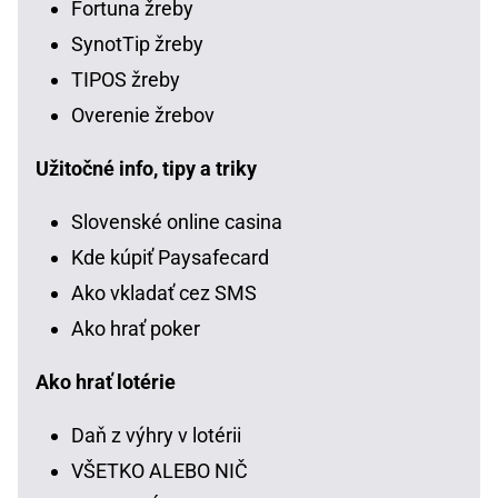
Fortuna žreby
SynotTip žreby
TIPOS žreby
Overenie žrebov
Užitočné info, tipy a triky
Slovenské online casina
Kde kúpiť Paysafecard
Ako vkladať cez SMS
Ako hrať poker
Ako hrať lotérie
Daň z výhry v lotérii
VŠETKO ALEBO NIČ