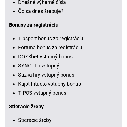
Dnešné výherné čísla
Čo sa dnes žrebuje?
Bonusy za registráciu
Tipsport bonus za registráciu
Fortuna bonus za registráciu
DOXXbet vstupný bonus
SYNOTtip vstupný
Sazka hry vstupný bonus
Kajot Intacto vstupný bonus
TIPOS vstupný bonus
Stieracie žreby
Stieracie žreby