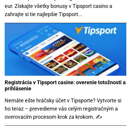
eur. Získajte všetky bonusy v Tipsport casino a
zahrajte si tie najlepšie Tipsport...
Registrácia v Tipsport casine: overenie totožnosti a
prihlásenie
Nemáte ešte hráčsky účet v Tipsporte? Vytvorte si
ho teraz – prevedieme vás celým registračným a
overovacím procesom krok za krokom. ✍️