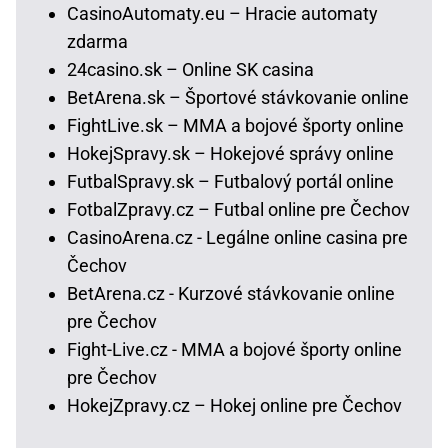
CasinoAutomaty.eu – Hracie automaty
zdarma
24casino.sk – Online SK casina
BetArena.sk – Športové stávkovanie online
FightLive.sk – MMA a bojové športy online
HokejSpravy.sk – Hokejové správy online
FutbalSpravy.sk – Futbalový portál online
FotbalZpravy.cz – Futbal online pre Čechov
CasinoArena.cz - Legálne online casina pre
Čechov
BetArena.cz - Kurzové stávkovanie online
pre Čechov
Fight-Live.cz - MMA a bojové športy online
pre Čechov
HokejZpravy.cz – Hokej online pre Čechov