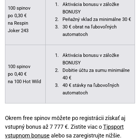
Aktivácia bonusu v záložke
100 spinov
BONUSY
po 0,30 €
Peňažný vklad za minimálne 30 €
na Respin
30 € obrat na ľubovoľných
Joker 243
automatoch
Aktivácia bonusu v záložke
BONUSY
100 spinov
Dobitie účtu za sumu minimálne
po 0,40 €
40 €
na 100 Hot Wild
40 € stávky na ľubovoľných
automatoch
Okrem free spinov môžete po registrácii získať aj
vstupný bonus až 7 777 €. Zistite viac o
Tipsport
vstupnom bonuse
alebo sa zaregistrujte nižšie.