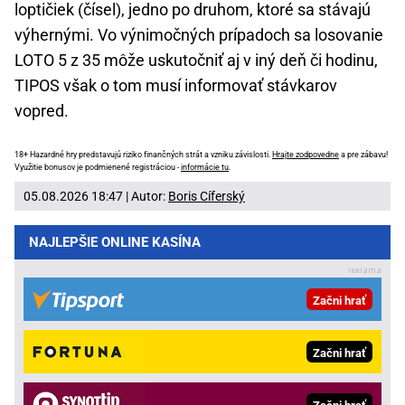
loptičiek (čísel), jedno po druhom, ktoré sa stávajú
výhernými. Vo výnimočných prípadoch sa losovanie
LOTO 5 z 35 môže uskutočniť aj v iný deň či hodinu,
TIPOS však o tom musí informovať stávkarov
vopred.
18+ Hazardné hry predstavujú riziko finančných strát a vzniku závislosti.
Hrajte zodpovedne
a pre zábavu!
Využitie bonusov je podmienené registráciou -
informácie tu
.
05.08.2026 18:47 | Autor:
Boris Cíferský
NAJLEPŠIE ONLINE KASÍNA
Začni hrať
Začni hrať