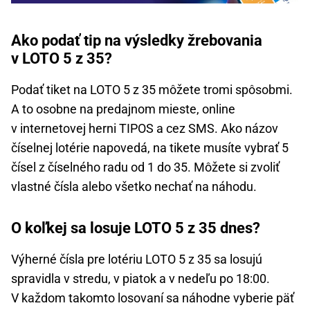
Ako podať tip na výsledky žrebovania
v LOTO 5 z 35?
Podať tiket na LOTO 5 z 35 môžete tromi spôsobmi.
A to osobne na predajnom mieste, online
v internetovej herni TIPOS a cez SMS. Ako názov
číselnej lotérie napovedá, na tikete musíte vybrať 5
čísel z číselného radu od 1 do 35. Môžete si zvoliť
vlastné čísla alebo všetko nechať na náhodu.
O koľkej sa losuje LOTO 5 z 35 dnes?
Výherné čísla pre lotériu LOTO 5 z 35 sa losujú
spravidla v stredu, v piatok a v nedeľu po 18:00.
V každom takomto losovaní sa náhodne vyberie päť