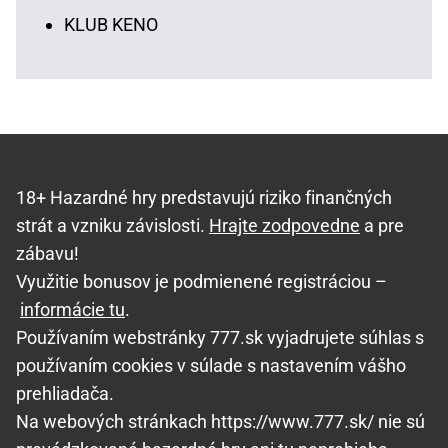
KLUB KENO
18+ Hazardné hry predstavujú riziko finančných
strát a vzniku závislosti.
Hrajte zodpovedne
a pre
zábavu!
Využitie bonusov je podmienené registráciou –
informácie tu
.
Používaním webstránky 777.sk vyjadrujete súhlas s
používaním cookies v súlade s nastavením vášho
prehliadača.
Na webových stránkach https://www.777.sk/ nie sú