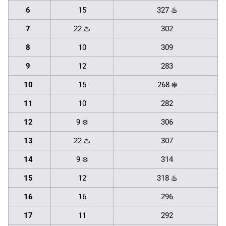
6
15
327 ♨️
7
22 ♨️
302
8
10
309
9
12
283
10
15
268 ❄️
11
10
282
12
9 ❄️
306
13
22 ♨️
307
14
9 ❄️
314
15
12
318 ♨️
16
16
296
17
11
292