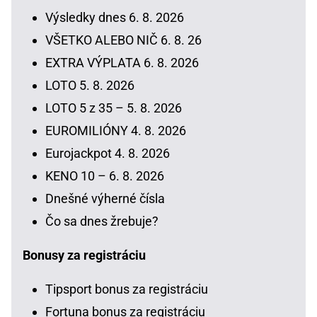
Výsledky dnes 6. 8. 2026
VŠETKO ALEBO NIČ 6. 8. 26
EXTRA VÝPLATA 6. 8. 2026
LOTO 5. 8. 2026
LOTO 5 z 35 – 5. 8. 2026
EUROMILIÓNY 4. 8. 2026
Eurojackpot 4. 8. 2026
KENO 10 – 6. 8. 2026
Dnešné výherné čísla
Čo sa dnes žrebuje?
Bonusy za registráciu
Tipsport bonus za registráciu
Fortuna bonus za registráciu