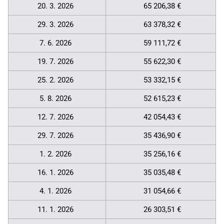
20. 3. 2026
65 206,38 €
29. 3. 2026
63 378,32 €
7. 6. 2026
59 111,72 €
19. 7. 2026
55 622,30 €
25. 2. 2026
53 332,15 €
5. 8. 2026
52 615,23 €
12. 7. 2026
42 054,43 €
29. 7. 2026
35 436,90 €
1. 2. 2026
35 256,16 €
16. 1. 2026
35 035,48 €
4. 1. 2026
31 054,66 €
11. 1. 2026
26 303,51 €