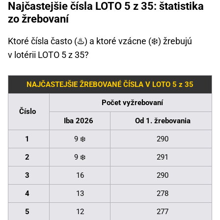
Najčastejšie čísla LOTO 5 z 35: štatistika
zo žrebovaní
Ktoré čísla často (♨️) a ktoré vzácne (❄️) žrebujú
v lotérii LOTO 5 z 35?
NAJČASTEJŠIE ŽREBOVANÉ ČÍSLA V LOTO 5 z 35
Počet vyžrebovaní
Číslo
Iba 2026
Od 1. žrebovania
1
9 ❄️
290
2
9 ❄️
291
3
16
290
4
13
278
5
12
277