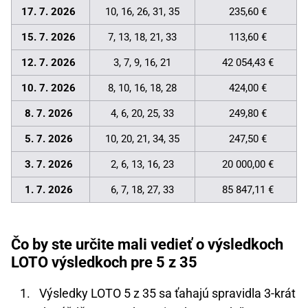
17. 7. 2026
10, 16, 26, 31, 35
235,60 €
15. 7. 2026
7, 13, 18, 21, 33
113,60 €
12. 7. 2026
3, 7, 9, 16, 21
42 054,43 €
10. 7. 2026
8, 10, 16, 18, 28
424,00 €
8. 7. 2026
4, 6, 20, 25, 33
249,80 €
5. 7. 2026
10, 20, 21, 34, 35
247,50 €
3. 7. 2026
2, 6, 13, 16, 23
20 000,00 €
1. 7. 2026
6, 7, 18, 27, 33
85 847,11 €
Čo by ste určite mali vedieť o výsledkoch
LOTO výsledkoch pre 5 z 35
Výsledky LOTO 5 z 35 sa ťahajú spravidla 3-krát