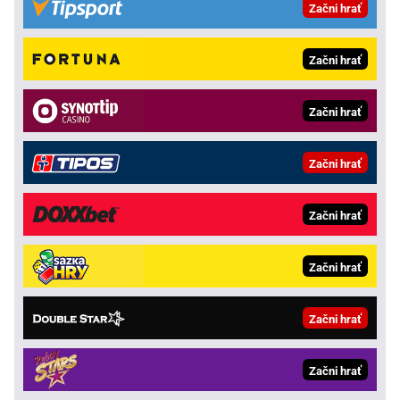
Začni hrať
Začni hrať
Začni hrať
Začni hrať
Začni hrať
Začni hrať
Začni hrať
Začni hrať