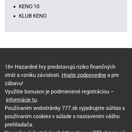
KENO 10
KLUB KENO
18+ Hazardné hry predstavujú riziko finančných
strát a vzniku závislosti.
Hrajte zodpovedne
a pre
zábavu!
Využitie bonusov je podmienené registráciou –
informácie tu
.
Používaním webstránky 777.sk vyjadrujete súhlas s
používaním cookies v súlade s nastavením vášho
prehliadača.