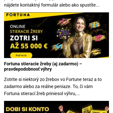
nájdete kontaktný formulár alebo ako spustíte...
Fortuna stieracie žreby (aj zadarmo) –
pravdepodobnosť výhry
Zotrite si niektorý zo žrebov vo Fortune teraz a to
zadarmo alebo za reálne peniaze. To, či vám
Fortuna stierací žreb priniesol výhru,...