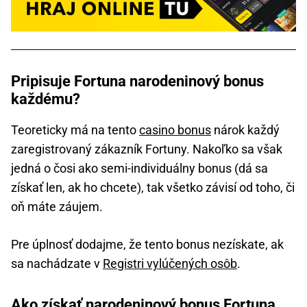
Pripisuje Fortuna narodeninový bonus
každému?
Teoreticky má na tento
casino bonus
nárok každý
zaregistrovaný zákazník Fortuny. Nakoľko sa však
jedná o čosi ako semi-individuálny bonus (dá sa
získať len, ak ho chcete), tak všetko závisí od toho, či
oň máte záujem.
Pre úplnosť dodajme, že tento bonus nezískate, ak
sa nachádzate v
Registri vylúčených osôb
.
Ako získať narodeninový bonus Fortuna