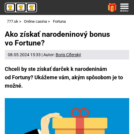
777.sk
>
Online casina
>
Fortuna
Ako získať narodeninový bonus
vo Fortune?
08.05.2024 15:33 | Autor:
Boris Cíferský
Chceli by ste získať darček k narodeninám
od Fortuny? Ukážeme vám, akým spôsobom je to
možné.