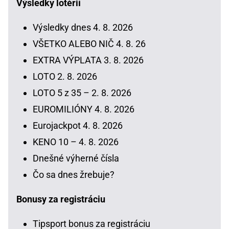
Výsledky lotérií
Výsledky dnes 4. 8. 2026
VŠETKO ALEBO NIČ 4. 8. 26
EXTRA VÝPLATA 3. 8. 2026
LOTO 2. 8. 2026
LOTO 5 z 35 – 2. 8. 2026
EUROMILIÓNY 4. 8. 2026
Eurojackpot 4. 8. 2026
KENO 10 – 4. 8. 2026
Dnešné výherné čísla
Čo sa dnes žrebuje?
Bonusy za registráciu
Tipsport bonus za registráciu