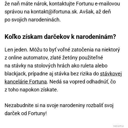
že naň máte nárok, kontaktujte Fortunu e-mailovou
správou na kontakt@ifortuna.sk. Avšak, až deň
po svojich narodeninách.
Koľko získam darčekov k narodeninám?
Len jeden. Môžu to byť voľné zatočenia na niektorý
z online automatov, zlaté žetóny použiteľné
na stávky na stolových hrách ako ruleta alebo
blackjack, prípadne aj stávka bez rizika do
stávkovej
kancelárie Fortuna
. Nedá sa vopred odhadnúť, čo
z toho napokon získate.
Nezabudnite si na svoje narodeniny rozbaliť svoj
darček od Fortuny!