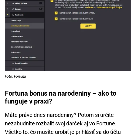
Foto: Fortuna
Fortuna bonus na narodeniny – ako to
funguje v praxi?
Máte práve dnes narodeniny? Potom si určite
nezabudnite rozbaliť svoj darček aj vo Fortune.
Všetko to, čo musíte urobiť je prihlásiť sa do účtu