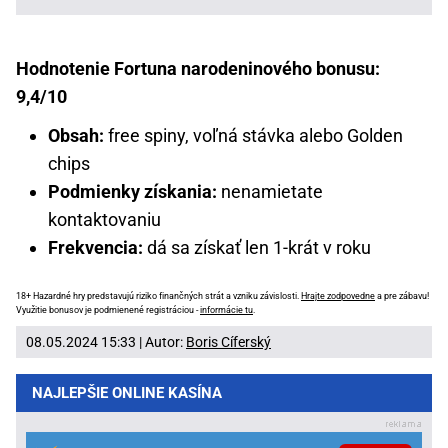
Hodnotenie Fortuna narodeninového bonusu:
9,4/10
Obsah:
free spiny, voľná stávka alebo Golden
chips
Podmienky získania:
nenamietate
kontaktovaniu
Frekvencia:
dá sa získať len 1-krát v roku
18+ Hazardné hry predstavujú riziko finančných strát a vzniku závislosti.
Hrajte zodpovedne
a pre zábavu!
Využitie bonusov je podmienené registráciou -
informácie tu
.
08.05.2024 15:33 | Autor:
Boris Cíferský
NAJLEPŠIE ONLINE KASÍNA