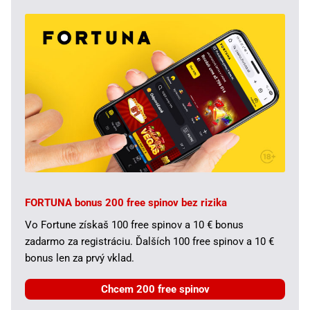
FORTUNA bonus 200 free spinov bez rizika
Vo Fortune získaš 100 free spinov a 10 € bonus
zadarmo za registráciu. Ďalších 100 free spinov a 10 €
bonus len za prvý vklad.
Chcem 200 free spinov