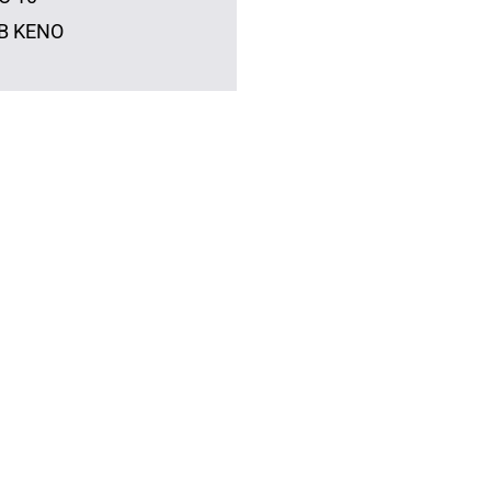
B KENO