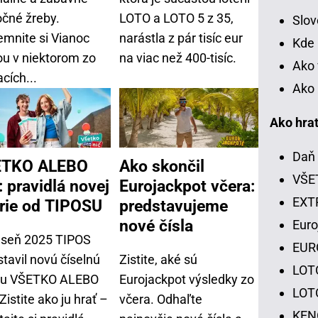
očné žreby.
LOTO a LOTO 5 z 35,
Slov
emnite si Vianoc
narástla z pár tisíc eur
Kde 
ou v niektorom zo
na viac než 400-tisíc.
Ako 
acích...
Ako 
Ako hrať
Daň 
ETKO ALEBO
Ako skončil
VŠE
: pravidlá novej
Eurojackpot včera:
EXT
érie od TIPOSU
predstavujeme
nové čísla
Euro
eseň 2025 TIPOS
EUR
tavil novú číselnú
Zistite, aké sú
LOT
riu VŠETKO ALEBO
Eurojackpot výsledky zo
LOTO
Zistite ako ju hrať –
včera. Odhaľte
KEN