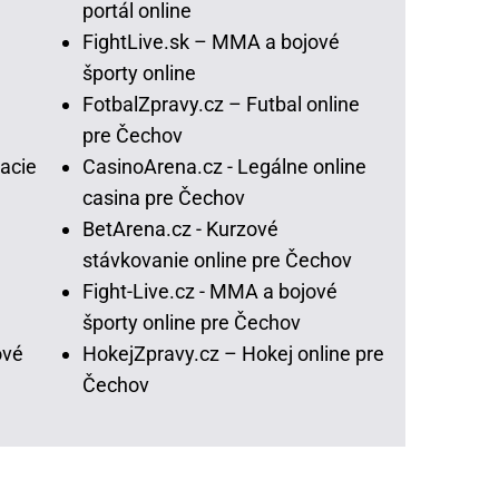
portál online
FightLive.sk – MMA a bojové
športy online
FotbalZpravy.cz – Futbal online
pre Čechov
acie
CasinoArena.cz - Legálne online
casina pre Čechov
BetArena.cz - Kurzové
stávkovanie online pre Čechov
Fight-Live.cz - MMA a bojové
športy online pre Čechov
ové
HokejZpravy.cz – Hokej online pre
Čechov