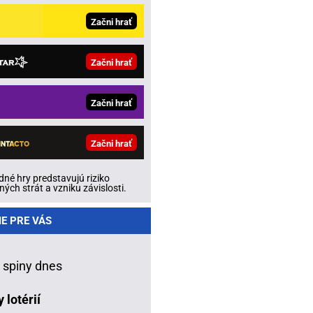
Začni hrať
Začni hrať
Začni hrať
Začni hrať
né hry predstavujú riziko
ných strát a vzniku závislosti.
E PRE VÁS
 spiny dnes
 lotérií