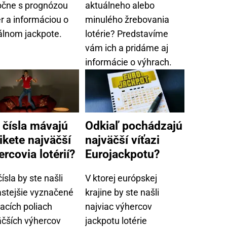
očne s prognózou
aktuálneho alebo
r a informáciou o
minulého žrebovania
álnom jackpote.
lotérie? Predstavíme
vám ich a pridáme aj
informácie o výhrach.
 čísla mávajú
Odkiaľ pochádzajú
ikete najväčší
najväčší víťazi
rcovia lotérií?
Eurojackpotu?
ísla by ste našli
V ktorej európskej
astejšie vyznačené
krajine by ste našli
acích poliach
najviac výhercov
äčších výhercov
jackpotu lotérie