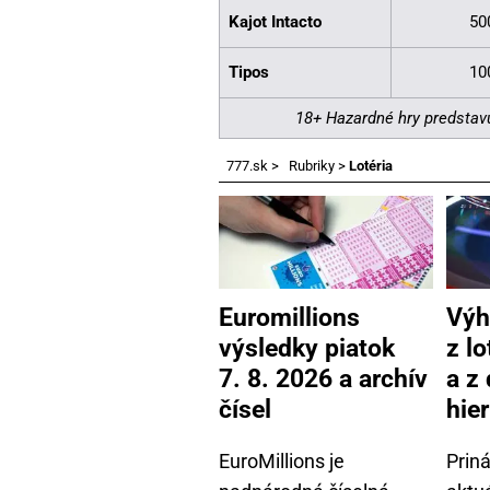
Kajot Intacto
50
Tipos
10
18+ Hazardné hry predstavuj
777.sk
>
Rubriky
>
Lotéria
Euromillions
Výh
výsledky piatok
z lo
7. 8. 2026 a archív
a z
čísel
hier
EuroMillions je
Prin