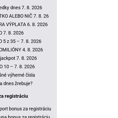
edky dnes 7. 8. 2026
KO ALEBO NIČ 7. 8. 26
RA VÝPLATA 6. 8. 2026
 7. 8. 2026
 5 z 35 – 7. 8. 2026
OMILIÓNY 4. 8. 2026
jackpot 7. 8. 2026
 10 – 7. 8. 2026
né výherné čísla
a dnes žrebuje?
a registráciu
port bonus za registráciu
una bonus za registráciu