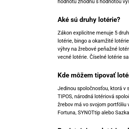
hodnotu zhodnú s hodnotou výs
Aké sú druhy lotérie?
Zákon explicitne menuje 5 druhov
lotérie, bingo a okamžité lotér
výhry na žrebové peňažné lotér
vecné lotérie. Číselné lotérie s
Kde môžem tipovať loté
Jedinou spoločnosťou, ktorá v s
TIPOS, národná lotériová spolo
žrebov má vo svojom portfóliu
Fortuna, SYNOTtip alebo Sazka