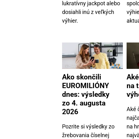
lukratívny jackpot alebo
spol
dosiahli inú z veľkých
výhie
výhier.
aktu
Ako skončili
Aké
EUROMILIÓNY
na t
dnes: výsledky
výhe
zo 4. augusta
Aké č
2026
najč
Pozrite si výsledky zo
na hr
žrebovania číselnej
najv