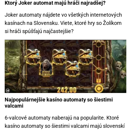
Ktorý Joker automat majú hráči najradšej?
Joker automaty nájdete vo všetkých internetových
kasínach na Slovensku. Viete, ktoré hry so Žolíkom
si hráči spúšťajú najčastejšie?
Najpopulárnejšie kasíno automaty so šiestimi
valcami
6-valcové automaty naberajú na popularite. Ktoré
kasíno automaty so šiestimi valcami majú slovenskí