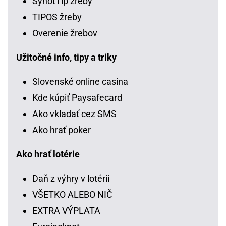
SynotTip žreby
TIPOS žreby
Overenie žrebov
Užitočné info, tipy a triky
Slovenské online casina
Kde kúpiť Paysafecard
Ako vkladať cez SMS
Ako hrať poker
Ako hrať lotérie
Daň z výhry v lotérii
VŠETKO ALEBO NIČ
EXTRA VÝPLATA