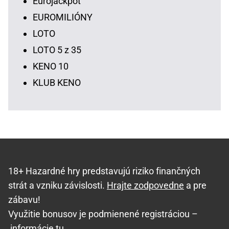
Eurojackpot
EUROMILIÓNY
LOTO
LOTO 5 z 35
KENO 10
KLUB KENO
18+ Hazardné hry predstavujú riziko finančných
strát a vzniku závislosti.
Hrajte zodpovedne
a pre
zábavu!
Využitie bonusov je podmienené registráciou –
informácie tu
.