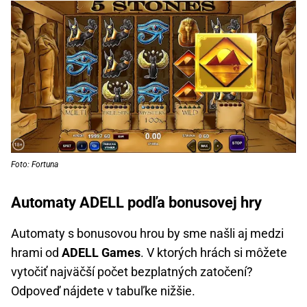
Foto: Fortuna
Automaty ADELL podľa bonusovej hry
Automaty s bonusovou hrou by sme našli aj medzi
hrami od
ADELL Games
. V ktorých hrách si môžete
vytočiť najväčší počet bezplatných zatočení?
Odpoveď nájdete v tabuľke nižšie.