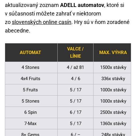
aktualizovaný zoznam
ADELL automatov
, ktoré si
v súčasnosti môžete zahrať v niektorom
zo
slovenských online casín
. Hry sú v ňom zoradené
abecedne.
VALCE /
AUTOMAT
MAX. VÝHRA
LÍNIE
4 Stones
4 / až 81
1500x stávky
4x4 Fruits
4 / 6
336x stávky
5 Fruits
5 / 17
1000x stávky
5 Stones
5 / 17
1000x stávky
6 Spin
6 / 17
2500x stávky
7-Max
5 / 17
1360x stávky
8+ Gems
6 / –
248x stávky