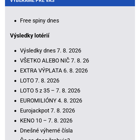
VYBERÁME PRE VÁS
Free spiny dnes
Výsledky lotérií
Výsledky dnes 7. 8. 2026
VŠETKO ALEBO NIČ 7. 8. 26
EXTRA VÝPLATA 6. 8. 2026
LOTO 7. 8. 2026
LOTO 5 z 35 – 7. 8. 2026
EUROMILIÓNY 4. 8. 2026
Eurojackpot 7. 8. 2026
KENO 10 – 7. 8. 2026
Dnešné výherné čísla