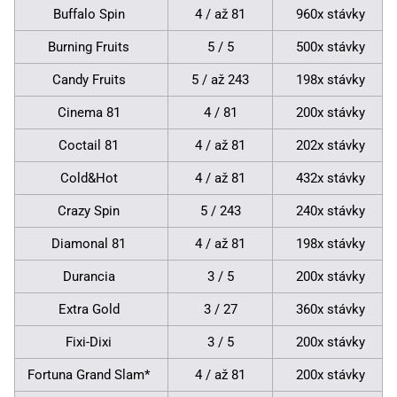
Buffalo Spin
4 / až 81
960x stávky
Burning Fruits
5 / 5
500x stávky
Candy Fruits
5 / až 243
198x stávky
Cinema 81
4 / 81
200x stávky
Coctail 81
4 / až 81
202x stávky
Cold&Hot
4 / až 81
432x stávky
Crazy Spin
5 / 243
240x stávky
Diamonal 81
4 / až 81
198x stávky
Durancia
3 / 5
200x stávky
Extra Gold
3 / 27
360x stávky
Fixi-Dixi
3 / 5
200x stávky
Fortuna Grand Slam*
4 / až 81
200x stávky