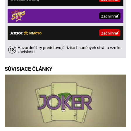
Začni hrať
Začni hrať
Hazardné hry predstavujú riziko finančných strát a vzniku
závislosti.
SÚVISIACE ČLÁNKY