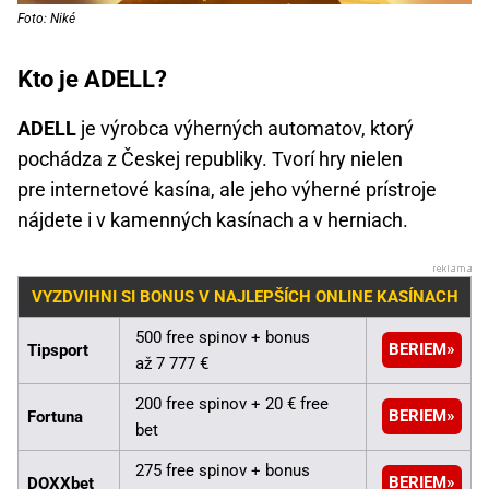
Foto: Niké
Kto je ADELL?
ADELL
je výrobca výherných automatov, ktorý
pochádza z Českej republiky. Tvorí hry nielen
pre internetové kasína, ale jeho výherné prístroje
nájdete i v kamenných kasínach a v herniach.
VYZDVIHNI SI BONUS V NAJLEPŠÍCH ONLINE KASÍNACH
500 free spinov + bonus
BERIEM
Tipsport
až 7 777 €
200 free spinov + 20 € free
BERIEM
Fortuna
bet
275 free spinov + bonus
BERIEM
DOXXbet