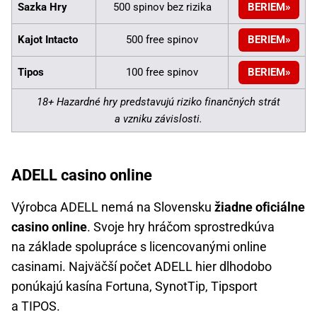
Sazka Hry
500 spinov bez rizika
BERIEM
Kajot Intacto
500 free spinov
BERIEM
Tipos
100 free spinov
BERIEM
18+ Hazardné hry predstavujú riziko finančných strát
a vzniku závislosti.
ADELL casino online
Výrobca ADELL nemá na Slovensku
žiadne oficiálne
casino online
. Svoje hry hráčom sprostredkúva
na základe spolupráce s licencovanými online
casinami. Najväčší počet ADELL hier dlhodobo
ponúkajú kasína Fortuna, SynotTip, Tipsport
a TIPOS.