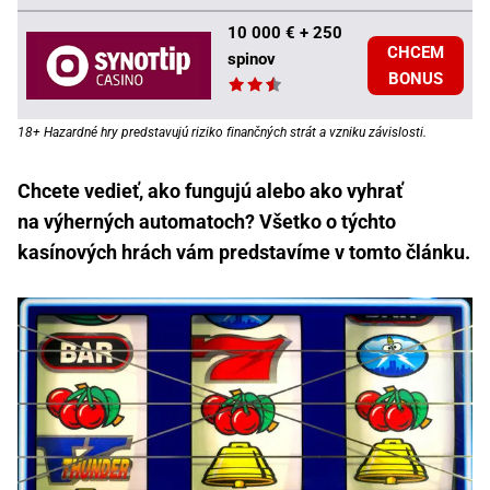
10 000 € + 250
CHCEM
spinov
BONUS
18+ Hazardné hry predstavujú riziko finančných strát a vzniku závislosti.
Chcete vedieť, ako fungujú alebo ako vyhrať
na výherných automatoch? Všetko o týchto
kasínových hrách vám predstavíme v tomto článku.