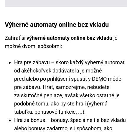
Výherné automaty online bez vkladu
Zahrať si
výherné automaty online bez vkladu
je
možné dvomi spôsobmi:
Hra pre zábavu – skoro každý výherný automat
od akéhokoľvek dodávateľa je možné
pred alebo po prihlásení spustiť v DEMO móde,
pre zábavu. Hrať, samozrejme, nebudete
za skutočné peniaze, avšak všetko ostatné je
podobné tomu, ako by ste hrali (výherná
tabuľka, bonusové funkcie, ...).
Hra za bonus – bonusy, špeciálne tie bez vkladu
alebo bonusy zadarmo, sú spôsobom, ako