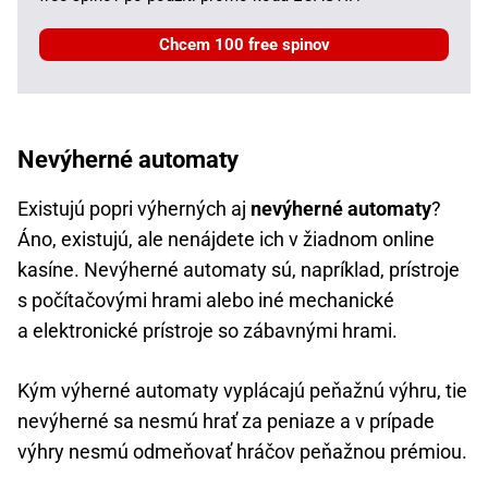
Chcem 100 free spinov
Nevýherné automaty
Existujú popri výherných aj
nevýherné automaty
?
Áno, existujú, ale nenájdete ich v žiadnom online
kasíne. Nevýherné automaty sú, napríklad, prístroje
s počítačovými hrami alebo iné mechanické
a elektronické prístroje so zábavnými hrami.
Kým výherné automaty vyplácajú peňažnú výhru, tie
nevýherné sa nesmú hrať za peniaze a v prípade
výhry nesmú odmeňovať hráčov peňažnou prémiou.