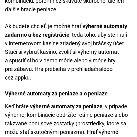
kombináciu, potom nezískavate skutočné, ale len
ďalšie hracie peniaze.
Ak budete chcieť, je možné hrať
výherné automaty
zadarmo a bez registrácie
, teda toho, aby ste mali
v internetovom kasíne zriadený svoj hráčsky účet.
Stačí si vybrať kasíno, zvoliť si výherný automat
a spustiť si ho v demo móde alebo v móde hry
pre zábavu. Hra prebieha v prehliadači alebo
cez appku.
Výherné automaty za peniaze a o peniaze
Keď hráte
výherné automaty za peniaze
, v prípade
výhernej kombinácie obdržíte reálne peniaze alebo
takzvané bonusové zostatky (prostriedky, ktoré sa
môžu stať skutočnými peniazmi). Hrať výherné