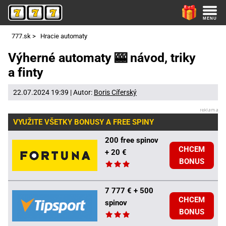
777.sk
>
Hracie automaty
Výherné automaty 🎰 návod, triky
a finty
22.07.2024 19:39 | Autor:
Boris Cíferský
VYUŽITE VŠETKY BONUSY A FREE SPINY
200 free spinov
CHCEM
+ 20 €
BONUS
7 777 € + 500
CHCEM
spinov
BONUS