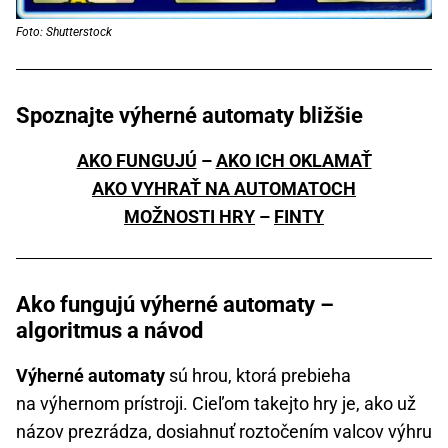
Foto: Shutterstock
Spoznajte výherné automaty bližšie
AKO FUNGUJÚ
–
AKO ICH OKLAMAŤ
AKO VYHRAŤ NA AUTOMATOCH
MOŽNOSTI HRY
–
FINTY
Ako fungujú výherné automaty –
algoritmus a návod
Výherné automaty
sú hrou, ktorá prebieha
na výhernom prístroji. Cieľom takejto hry je, ako už
názov prezrádza, dosiahnuť roztočením valcov výhru