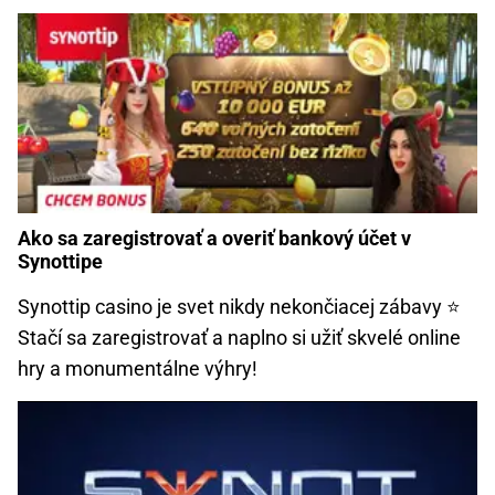
Ako sa zaregistrovať a overiť bankový účet v
Synottipe
Synottip casino je svet nikdy nekončiacej zábavy ⭐
Stačí sa zaregistrovať a naplno si užiť skvelé online
hry a monumentálne výhry!