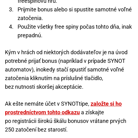
freespinovú hru.
Prijmite bonus alebo si spustite samotné voľné
zatočenia.
Použite všetky free spiny počas tohto dňa, inak
prepadnú.
Kým v hrách od niektorých dodávateľov je na úvod
potrebné prijať bonus (napríklad v prípade SYNOT
automatov), inokedy stačí spustiť samotné voľné
zatočenia kliknutím na príslušné tlačidlo,
bez nutnosti skoršej akceptácie.
Ak ešte nemáte účet v SYNOTtipe,
založte si ho
prostredníctvom tohto odkazu
a získajte
po registrácii širokú škálu bonusov vrátane prvých
250 zatočení bez starostí.