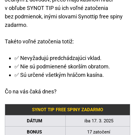
v obľube SYNOT TIP sú ich voľné zatočenia
bez podmienok, inými slovami Synottip free spiny
zadarmo.
Takéto voľné zatočenia totiž:
✅ Nevyžadujú predchádzajúci vklad.
✅ Nie sú podmienené skorším obratom.
✅ Sú určené všetkým hráčom kasína.
Čo na vás čaká dnes?
SYNOT TIP FREE SPINY ZADARMO
DÁTUM
iba 17. 3. 2025
BONUS
17 zatočení