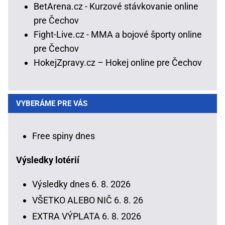
BetArena.cz - Kurzové stávkovanie online
pre Čechov
Fight-Live.cz - MMA a bojové športy online
pre Čechov
HokejZpravy.cz – Hokej online pre Čechov
VYBERÁME PRE VÁS
Free spiny dnes
Výsledky lotérií
Výsledky dnes 6. 8. 2026
VŠETKO ALEBO NIČ 6. 8. 26
EXTRA VÝPLATA 6. 8. 2026