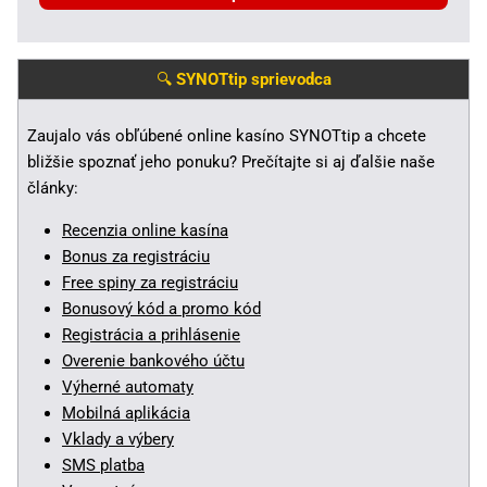
🔍
SYNOTtip sprievodca
Zaujalo vás obľúbené online kasíno SYNOTtip a chcete
bližšie spoznať jeho ponuku? Prečítajte si aj ďalšie naše
články:
Recenzia online kasína
Bonus za registráciu
Free spiny za registráciu
Bonusový kód a promo kód
Registrácia a prihlásenie
Overenie bankového účtu
Výherné automaty
Mobilná aplikácia
Vklady a výbery
SMS platba