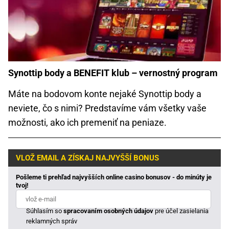
Synottip body a BENEFIT klub – vernostný program
Máte na bodovom konte nejaké Synottip body a
neviete, čo s nimi? Predstavíme vám všetky vaše
možnosti, ako ich premeniť na peniaze.
VLOŽ EMAIL A ZÍSKAJ NAJVYŠŠÍ BONUS
Pošleme ti prehľad najvyšších online casino bonusov - do minúty je
tvoj!
Súhlasím so
spracovaním osobných údajov
pre účel zasielania
reklamných správ