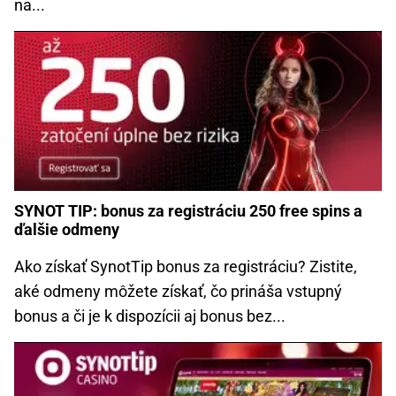
na...
SYNOT TIP: bonus za registráciu 250 free spins a
ďalšie odmeny
Ako získať SynotTip bonus za registráciu? Zistite,
aké odmeny môžete získať, čo prináša vstupný
bonus a či je k dispozícii aj bonus bez...