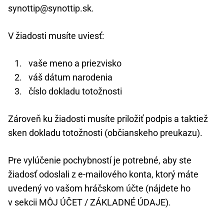
synottip@synottip.sk.
V žiadosti musíte uviesť:
vaše meno a priezvisko
váš dátum narodenia
číslo dokladu totožnosti
Zároveň ku žiadosti musíte priložiť podpis a taktiež
sken dokladu totožnosti (občianskeho preukazu).
Pre vylúčenie pochybností je potrebné, aby ste
žiadosť odoslali z e-mailového konta, ktorý máte
uvedený vo vašom hráčskom účte (nájdete ho
v sekcii MÔJ ÚČET / ZÁKLADNÉ ÚDAJE).