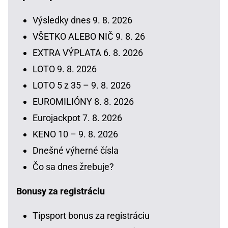
Výsledky dnes 9. 8. 2026
VŠETKO ALEBO NIČ 9. 8. 26
EXTRA VÝPLATA 6. 8. 2026
LOTO 9. 8. 2026
LOTO 5 z 35 – 9. 8. 2026
EUROMILIÓNY 8. 8. 2026
Eurojackpot 7. 8. 2026
KENO 10 – 9. 8. 2026
Dnešné výherné čísla
Čo sa dnes žrebuje?
Bonusy za registráciu
Tipsport bonus za registráciu