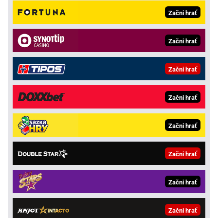
Začni hrať
Začni hrať
Začni hrať
Začni hrať
Začni hrať
Začni hrať
Začni hrať
Začni hrať