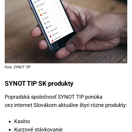
Foto: SYNOT TIP
SYNOT TIP SK produkty
Popradská spoločnosť SYNOT TIP ponúka
cez internet Slovákom aktuálne štyri rôzne produkty:
Kasíno
Kurzové stávkovanie