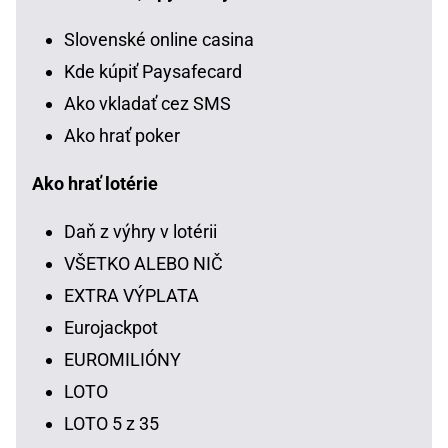
Slovenské online casina
Kde kúpiť Paysafecard
Ako vkladať cez SMS
Ako hrať poker
Ako hrať lotérie
Daň z výhry v lotérii
VŠETKO ALEBO NIČ
EXTRA VÝPLATA
Eurojackpot
EUROMILIÓNY
LOTO
LOTO 5 z 35