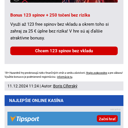
Bonus 123 spinov + 250 točení bez rizika
Využi až 123 free spinov bez vkladu a okrem toho si
zahraj za 25 € úplne bez rizika! V hre sú aj ďalšie
atraktívne bonusy.
Chcem 123 spinov bez vkladu
18+ Hazardné hry predstavujú riziko finančných strát a vzniku závislosti.
Hrajte zodpovedne
a pre zábavu!
Využitie bonusov je podmienené registráciou -
informácie tu
.
11.12.2024 11:24 | Autor:
Boris Cíferský
NAJLEPŠIE ONLINE KASÍNA
Začni hrať