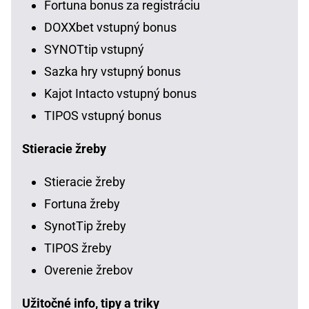
Fortuna bonus za registráciu
DOXXbet vstupný bonus
SYNOTtip vstupný
Sazka hry vstupný bonus
Kajot Intacto vstupný bonus
TIPOS vstupný bonus
Stieracie žreby
Stieracie žreby
Fortuna žreby
SynotTip žreby
TIPOS žreby
Overenie žrebov
Užitočné info, tipy a triky