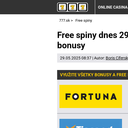
ONLINE CASINA
777.sk
>
Free spiny
Free spiny dnes 29
bonusy
29.05.2025 08:37 | Autor:
Boris Cífers
VYUŽITE VŠETKY BONUSY A FREE 