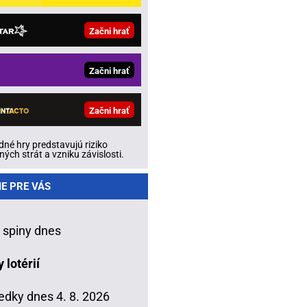
Začni hrať
Začni hrať
Začni hrať
né hry predstavujú riziko
ných strát a vzniku závislosti.
E PRE VÁS
 spiny dnes
 lotérií
edky dnes 4. 8. 2026