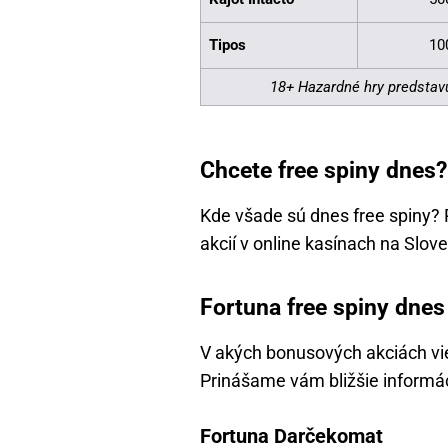
Tipos
10
18+ Hazardné hry predstavuj
Chcete free spiny dnes?
Kde všade sú dnes free spiny? 
akcií v online kasínach na Slov
Fortuna free spiny dnes
V akých bonusových akciách vie
Prinášame vám bližšie informá
Fortuna Darčekomat