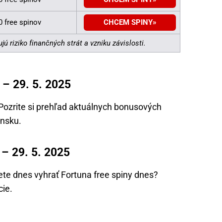
0 free spinov
CHCEM SPINY
ú riziko finančných strát a vzniku závislosti.
 – 29. 5. 2025
Pozrite si prehľad aktuálnych bonusových
ensku.
 – 29. 5. 2025
te dnes vyhrať Fortuna free spiny dnes?
cie.