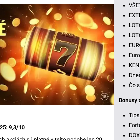
VŠET
EXT
LOTO
LOTO
EUR
Euro
KENO
Dneš
Čo s
Bonusy z
Tips
Fort
25: 9,3/10
DOX
h akciách sú platné v tejto podobe len 29.