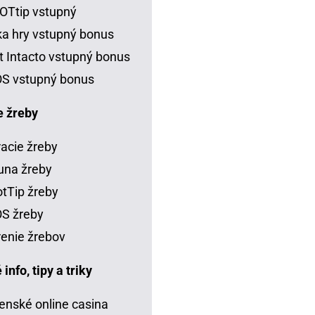
OTtip vstupný
a hry vstupný bonus
t Intacto vstupný bonus
S vstupný bonus
e žreby
racie žreby
una žreby
tTip žreby
S žreby
enie žrebov
info, tipy a triky
enské online casina