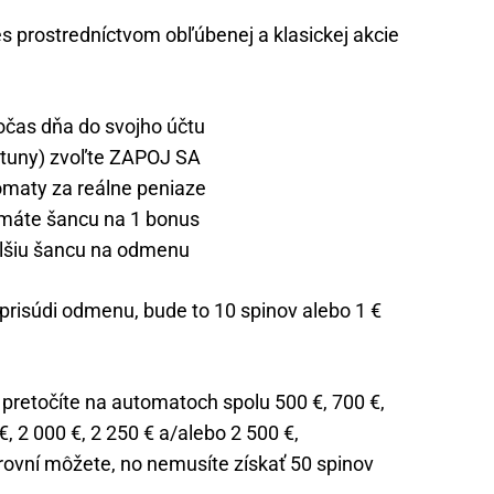
es prostredníctvom obľúbenej a klasickej akcie
očas dňa do svojho účtu
rtuny) zvoľte ZAPOJ SA
omaty za reálne peniaze
máte šancu na 1 bonus
alšiu šancu na odmenu
risúdi odmenu, bude to 10 spinov alebo 1 €
 pretočíte na automatoch spolu 500 €, 700 €,
 €, 2 000 €, 2 250 € a/alebo 2 500 €,
úrovní môžete, no nemusíte získať 50 spinov