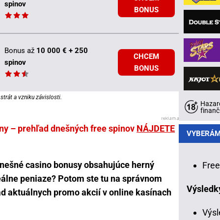
spinov
BONUS
Bonus až
10 000 € + 250
CHCEM
spinov
BONUS
trát a vzniku závislosti.
Hazard
finanč
lny – prehľad dnešných free spinov
NÁJDETE
VYBERÁM
dnešné casino bonusy obsahujúce herný
Free
reálne peniaze? Potom ste tu na správnom
Výsledky
 aktuálnych promo akcií v online kasínach
Výsl