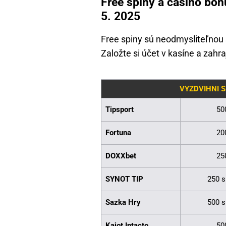
Free spiny a casino bon
5. 2025
Free spiny sú neodmysliteľnou 
Založte si účet v kasíne a zahraj
VYZDVIHNI S
Tipsport
50
Fortuna
20
DOXXbet
25
SYNOT TIP
250 s
Sazka Hry
500 s
Kajot Intacto
50