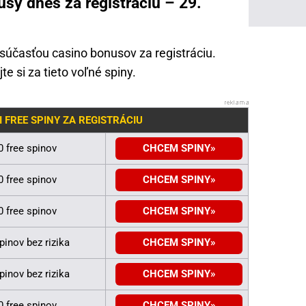
usy dnes za registráciu – 29.
súčasťou casino bonusov za registráciu.
te si za tieto voľné spiny.
I FREE SPINY ZA REGISTRÁCIU
0 free spinov
CHCEM SPINY
0 free spinov
CHCEM SPINY
0 free spinov
CHCEM SPINY
pinov bez rizika
CHCEM SPINY
pinov bez rizika
CHCEM SPINY
0 free spinov
CHCEM SPINY