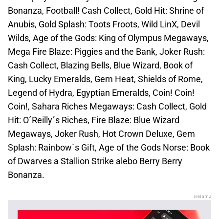
Bonanza, Football! Cash Collect, Gold Hit: Shrine of
Anubis, Gold Splash: Toots Froots, Wild LinX, Devil
Wilds, Age of the Gods: King of Olympus Megaways,
Mega Fire Blaze: Piggies and the Bank, Joker Rush:
Cash Collect, Blazing Bells, Blue Wizard, Book of
King, Lucky Emeralds, Gem Heat, Shields of Rome,
Legend of Hydra, Egyptian Emeralds, Coin! Coin!
Coin!, Sahara Riches Megaways: Cash Collect, Gold
Hit: O´Reilly´s Riches, Fire Blaze: Blue Wizard
Megaways, Joker Rush, Hot Crown Deluxe, Gem
Splash: Rainbow`s Gift, Age of the Gods Norse: Book
of Dwarves a Stallion Strike alebo Berry Berry
Bonanza.