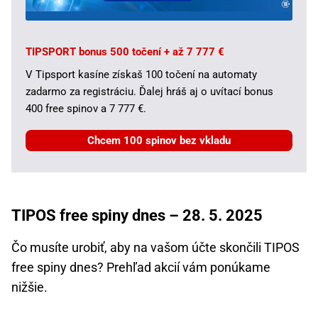
TIPSPORT bonus 500 točení + až 7 777 €
V Tipsport kasíne získaš 100 točení na automaty
zadarmo za registráciu. Ďalej hráš aj o uvítací bonus
400 free spinov a 7 777 €.
Chcem 100 spinov bez vkladu
TIPOS free spiny dnes – 28. 5. 2025
Čo musíte urobiť, aby na vašom účte skončili TIPOS
free spiny dnes? Prehľad akcií vám ponúkame
nižšie.