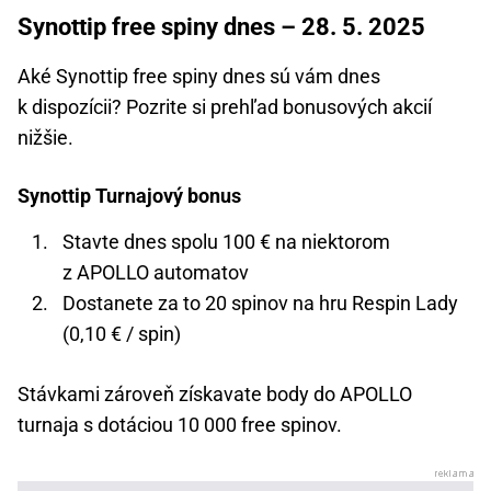
Synottip free spiny dnes – 28. 5. 2025
Aké Synottip free spiny dnes sú vám dnes
k dispozícii? Pozrite si prehľad bonusových akcií
nižšie.
Synottip Turnajový bonus
Stavte dnes spolu 100 € na niektorom
z APOLLO automatov
Dostanete za to 20 spinov na hru Respin Lady
(0,10 € / spin)
Stávkami zároveň získavate body do APOLLO
turnaja s dotáciou 10 000 free spinov.