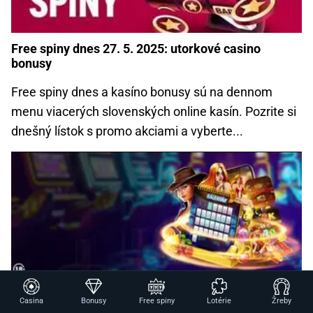
Free spiny dnes 27. 5. 2025: utorkové casino
bonusy
Free spiny dnes a kasíno bonusy sú na dennom
menu viacerých slovenských online kasín. Pozrite si
dnešný lístok s promo akciami a vyberte...
Kalendár bonusov v KAJOT INTACTO s dennými
Casina
Bonusy
Free spiny
Lotérie
Žreby
prémiami