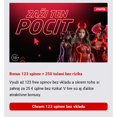
Bonus 123 spinov + 250 točení bez rizika
Využi až 123 free spinov bez vkladu a okrem toho si
zahraj za 25 € úplne bez rizika! V hre sú aj ďalšie
atraktívne bonusy.
Chcem 123 spinov bez vkladu