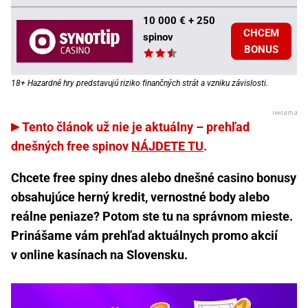
10 000 € + 250
CHCEM
spinov
BONUS
18+ Hazardné hry predstavujú riziko finančných strát a vzniku závislosti.
Tento článok už nie je aktuálny – prehľad
dnešných free spinov
NÁJDETE TU
.
Chcete free spiny dnes alebo dnešné casino bonusy
obsahujúce herný kredit, vernostné body alebo
reálne peniaze? Potom ste tu na správnom mieste.
Prinášame vám prehľad aktuálnych promo akcií
v online kasínach na Slovensku.