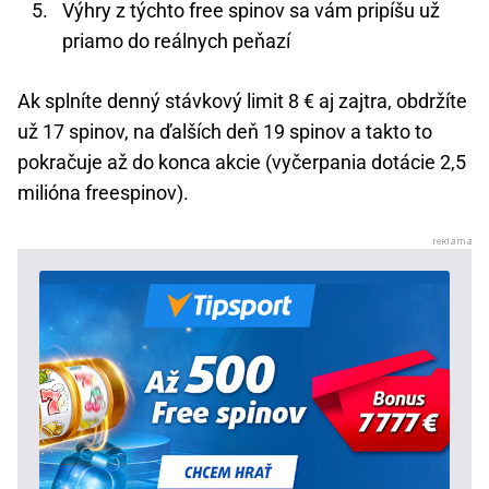
Výhry z týchto free spinov sa vám pripíšu už
priamo do reálnych peňazí
Ak splníte denný stávkový limit 8 € aj zajtra, obdržíte
už 17 spinov, na ďalších deň 19 spinov a takto to
pokračuje až do konca akcie (vyčerpania dotácie 2,5
milióna freespinov).