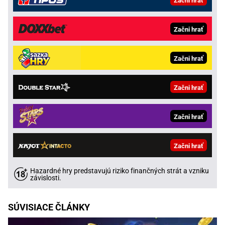
Začni hrať
Začni hrať
Začni hrať
Začni hrať
Začni hrať
Začni hrať
Hazardné hry predstavujú riziko finančných strát a vzniku
závislosti.
SÚVISIACE ČLÁNKY