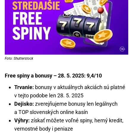
Foto: Shutterstock
Free spiny a bonusy – 28. 5. 2025: 9,4/10
Trvanie:
bonusy v aktuálnych akciách sú platné
v tejto podobe len 28. 5. 2025
Dejisko:
zverejňujeme bonusy len legálnych
a TOP slovenských online kasín
Výhry:
získať môžete voľné spiny, herný kredit,
vernostné body i peniaze