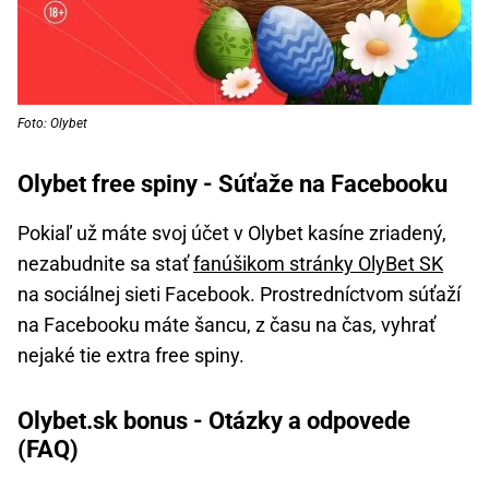
Foto: Olybet
Olybet free spiny - Súťaže na Facebooku
Pokiaľ už máte svoj účet v Olybet kasíne zriadený,
nezabudnite sa stať
fanúšikom stránky OlyBet SK
na sociálnej sieti Facebook. Prostredníctvom súťaží
na Facebooku máte šancu, z času na čas, vyhrať
nejaké tie extra free spiny.
Olybet.sk bonus - Otázky a odpovede
(FAQ)