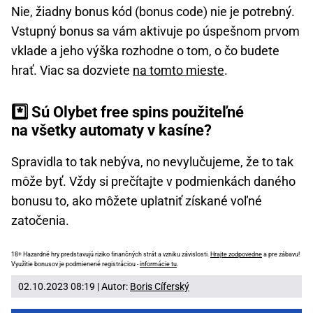
Nie, žiadny bonus kód (bonus code) nie je potrebný.
Vstupný bonus sa vám aktivuje po úspešnom prvom
vklade a jeho výška rozhodne o tom, o čo budete
hrať. Viac sa dozviete
na tomto mieste
.
*️⃣
Sú Olybet free spins použiteľné
na všetky automaty v kasíne?
Spravidla to tak nebýva, no nevylučujeme, že to tak
môže byť. Vždy si prečítajte v podmienkách daného
bonusu to, ako môžete uplatniť získané voľné
zatočenia.
18+ Hazardné hry predstavujú riziko finančných strát a vzniku závislosti.
Hrajte zodpovedne
a pre zábavu!
Využitie bonusov je podmienené registráciou -
informácie tu
.
02.10.2023 08:19 | Autor:
Boris Cíferský