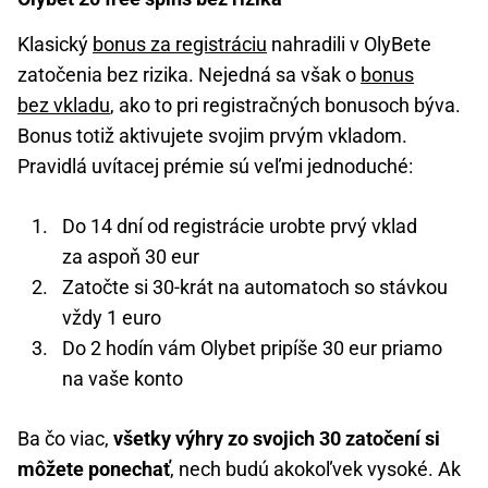
Klasický
bonus za registráciu
nahradili v OlyBete
zatočenia bez rizika. Nejedná sa však o
bonus
bez vkladu
, ako to pri registračných bonusoch býva.
Bonus totiž aktivujete svojim prvým vkladom.
Pravidlá uvítacej prémie sú veľmi jednoduché:
Do 14 dní od registrácie urobte prvý vklad
za aspoň 30 eur
Zatočte si 30-krát na automatoch so stávkou
vždy 1 euro
Do 2 hodín vám Olybet pripíše 30 eur priamo
na vaše konto
Ba čo viac,
všetky výhry zo svojich 30 zatočení si
môžete ponechať
, nech budú akokoľvek vysoké. Ak