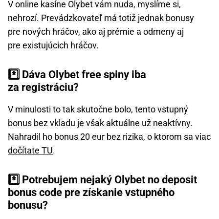
V online kasíne Olybet vám nuda, myslíme si,
nehrozí. Prevádzkovateľ má totiž jednak bonusy
pre nových hráčov, ako aj prémie a odmeny aj
pre existujúcich hráčov.
*️⃣
Dáva Olybet free spiny iba
za registráciu?
V minulosti to tak skutočne bolo, tento vstupný
bonus bez vkladu je však aktuálne už neaktívny.
Nahradil ho bonus 20 eur bez rizika, o ktorom sa viac
dočítate TU
.
*️⃣
Potrebujem nejaký Olybet no deposit
bonus code pre získanie vstupného
bonusu?