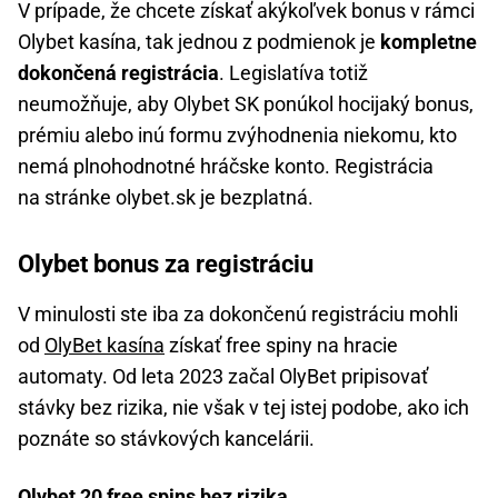
V prípade, že chcete získať akýkoľvek bonus v rámci
Olybet kasína, tak jednou z podmienok je
kompletne
dokončená registrácia
. Legislatíva totiž
neumožňuje, aby Olybet SK ponúkol hocijaký bonus,
prémiu alebo inú formu zvýhodnenia niekomu, kto
nemá plnohodnotné hráčske konto. Registrácia
na stránke olybet.sk je bezplatná.
Olybet bonus za registráciu
V minulosti ste iba za dokončenú registráciu mohli
od
OlyBet kasína
získať free spiny na hracie
automaty. Od leta 2023 začal OlyBet pripisovať
stávky bez rizika, nie však v tej istej podobe, ako ich
poznáte so stávkových kancelárii.
Olybet 20 free spins bez rizika