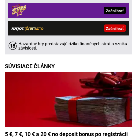
Začni hrať
Začni hrať
Hazardné hry predstavujú riziko finančných strát a vzniku
závislosti.
SÚVISIACE ČLÁNKY
5 €, 7 €, 10 € a 20 € no deposit bonus po registrácii