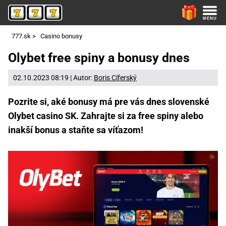
777.sk
>
Casino bonusy
Olybet free spiny a bonusy dnes
02.10.2023 08:19 | Autor:
Boris Cíferský
Pozrite si, aké bonusy má pre vás dnes slovenské
Olybet casino SK. Zahrajte si za free spiny alebo
inakší bonus a staňte sa víťazom!