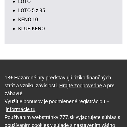
LOTO
LOTO 5 z 35
KENO 10
KLUB KENO
18+ Hazardné hry predstavujú riziko finančných
strát a vzniku závislosti.
Hrajte zodpovedne
a pre
zábavu!
Využitie bonusov je podmienené registráciou –
informácie tu
.
Používaním webstránky 777.sk vyjadrujete súhlas s
používaním cookies v súlade s nastavením vášho