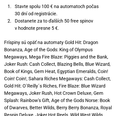
Stavte spolu 100 € na automatoch počas
30 dní od registrácie.
Dostanete za to ďalších 50 free spinov
v hodnote presne 5 €.
Fríspiny sú opäť na automaty Gold Hit: Dragon
Bonanza, Age of the Gods: King of Olympus
Megaways, Mega Fire Blaze: Piggies and the Bank,
Joker Rush: Cash Collect, Blazing Bells, Blue Wizard,
Book of Kings, Gem Heat, Egyptian Emeralds, Coin!
Coin! Coin!, Sahara Riches Megaways: Cash Collect,
Gold Hit: O´Reilly´s Riches, Fire Blaze: Blue Wizard
Megaways, Joker Rush, Hot Crown Deluxe, Gem
Splash: Rainbow's Gift, Age of the Gods Norse: Book
of Dwarves, Better Wilds, Berry Berry Bonanza, Royal
Respin Deluxe, Joker Hot Reels, Wild West Wilds,