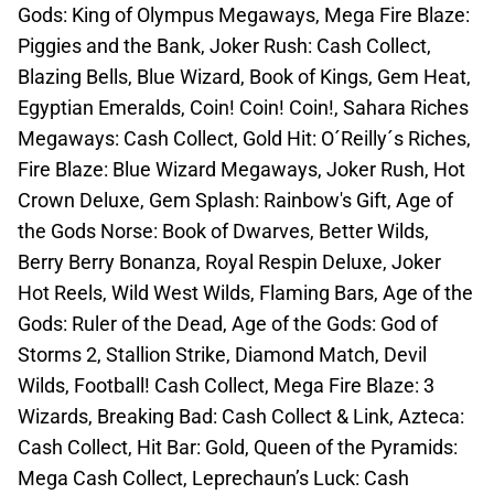
Gods: King of Olympus Megaways, Mega Fire Blaze:
Piggies and the Bank, Joker Rush: Cash Collect,
Blazing Bells, Blue Wizard, Book of Kings, Gem Heat,
Egyptian Emeralds, Coin! Coin! Coin!, Sahara Riches
Megaways: Cash Collect, Gold Hit: O´Reilly´s Riches,
Fire Blaze: Blue Wizard Megaways, Joker Rush, Hot
Crown Deluxe, Gem Splash: Rainbow's Gift, Age of
the Gods Norse: Book of Dwarves, Better Wilds,
Berry Berry Bonanza, Royal Respin Deluxe, Joker
Hot Reels, Wild West Wilds, Flaming Bars, Age of the
Gods: Ruler of the Dead, Age of the Gods: God of
Storms 2, Stallion Strike, Diamond Match, Devil
Wilds, Football! Cash Collect, Mega Fire Blaze: 3
Wizards, Breaking Bad: Cash Collect & Link, Azteca:
Cash Collect, Hit Bar: Gold, Queen of the Pyramids:
Mega Cash Collect, Leprechaun’s Luck: Cash