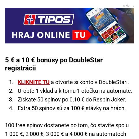
5 € a 10 € bonusy po DoubleStar
registrácii
KLIKNITE TU
a otvorte si konto v DoubleStari.
Urobte 1 vklad a k tomu 1 otočku na automate.
Získate 50 spinov po 0,10 € do Respin Joker.
Extra 50 spinov sú za 100 € stávky na hrách.
100 free spinov dostanete po tom, čo stavíte spolu
1 000 €, 2 000 €, 3 000 € a 4 000 € na automatoch