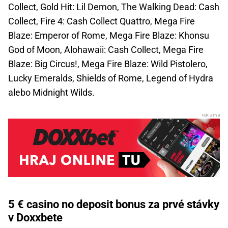
Collect, Gold Hit: Lil Demon, The Walking Dead: Cash
Collect, Fire 4: Cash Collect Quattro, Mega Fire
Blaze: Emperor of Rome, Mega Fire Blaze: Khonsu
God of Moon, Alohawaii: Cash Collect, Mega Fire
Blaze: Big Circus!, Mega Fire Blaze: Wild Pistolero,
Lucky Emeralds, Shields of Rome, Legend of Hydra
alebo Midnight Wilds.
5 € casino no deposit bonus za prvé stávky
v Doxxbete