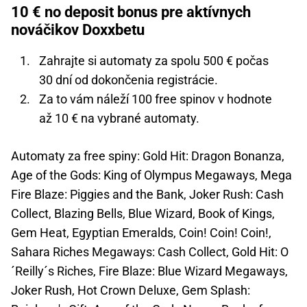
10 € no deposit bonus pre aktívnych
nováčikov Doxxbetu
Zahrajte si automaty za spolu 500 € počas
30 dní od dokončenia registrácie.
Za to vám náleží 100 free spinov v hodnote
až 10 € na vybrané automaty.
Automaty za free spiny: Gold Hit: Dragon Bonanza,
Age of the Gods: King of Olympus Megaways, Mega
Fire Blaze: Piggies and the Bank, Joker Rush: Cash
Collect, Blazing Bells, Blue Wizard, Book of Kings,
Gem Heat, Egyptian Emeralds, Coin! Coin! Coin!,
Sahara Riches Megaways: Cash Collect, Gold Hit: O
´Reilly´s Riches, Fire Blaze: Blue Wizard Megaways,
Joker Rush, Hot Crown Deluxe, Gem Splash: