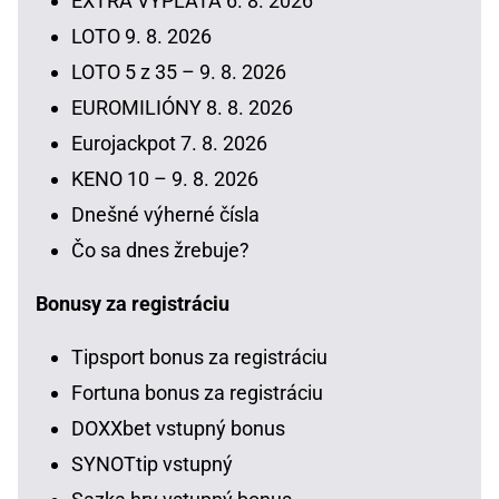
EXTRA VÝPLATA 6. 8. 2026
LOTO 9. 8. 2026
LOTO 5 z 35 – 9. 8. 2026
EUROMILIÓNY 8. 8. 2026
Eurojackpot 7. 8. 2026
KENO 10 – 9. 8. 2026
Dnešné výherné čísla
Čo sa dnes žrebuje?
Bonusy za registráciu
Tipsport bonus za registráciu
Fortuna bonus za registráciu
DOXXbet vstupný bonus
SYNOTtip vstupný