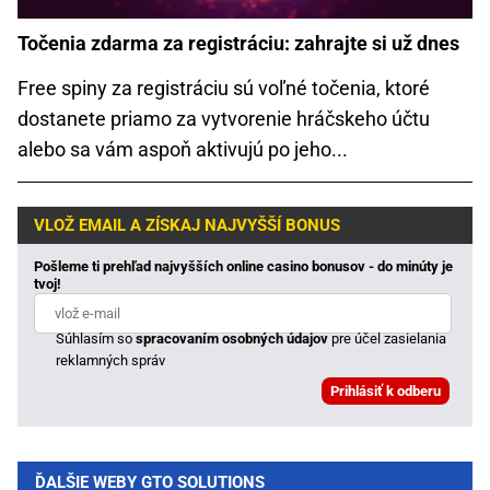
Točenia zdarma za registráciu: zahrajte si už dnes
Free spiny za registráciu sú voľné točenia, ktoré
dostanete priamo za vytvorenie hráčskeho účtu
alebo sa vám aspoň aktivujú po jeho...
VLOŽ EMAIL A ZÍSKAJ NAJVYŠŠÍ BONUS
Pošleme ti prehľad najvyšších online casino bonusov - do minúty je
tvoj!
Súhlasím so
spracovaním osobných údajov
pre účel zasielania
reklamných správ
ĎALŠIE WEBY GTO SOLUTIONS