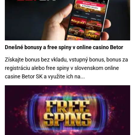
Dnešné bonusy a free spiny v online casino Betor
Získajte bonus bez vkladu, vstupný bonus, bonus za
registráciu alebo free spiny v slovenskom online
casine Betor SK a využite ich na...