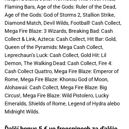
Flaming Bars, Age of the Gods: Ruler of the Dead,
Age of the Gods: God of Storms 2, Stallion Strike,
Diamond Match, Devil Wilds, Football! Cash Collect,
Mega Fire Blaze: 3 Wizards, Breaking Bad: Cash
Collect & Link, Azteca: Cash Collect, Hit Bar: Gold,
Queen of the Pyramids: Mega Cash Collect,
Leprechaun’s Luck: Cash Collect, Gold Hit: Lil
Demon, The Walking Dead: Cash Collect, Fire 4:
Cash Collect Quattro, Mega Fire Blaze: Emperor of
Rome, Mega Fire Blaze: Khonsu God of Moon,
Alohawaii: Cash Collect, Mega Fire Blaze: Big
Circus!, Mega Fire Blaze: Wild Pistolero, Lucky
Emeralds, Shields of Rome, Legend of Hydra alebo
Midnight Wilds.
Ďalší bonus 5 € vo freespinoch za ďalšie