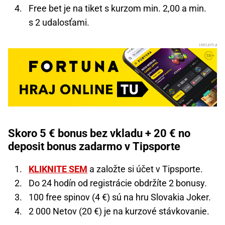
Free bet je na tiket s kurzom min. 2,00 a min.
s 2 udalosťami.
Skoro 5 € bonus bez vkladu + 20 € no
deposit bonus zadarmo v Tipsporte
KLIKNITE SEM
a založte si účet v Tipsporte.
Do 24 hodín od registrácie obdržíte 2 bonusy.
100 free spinov (4 €) sú na hru Slovakia Joker.
2 000 Netov (20 €) je na kurzové stávkovanie.