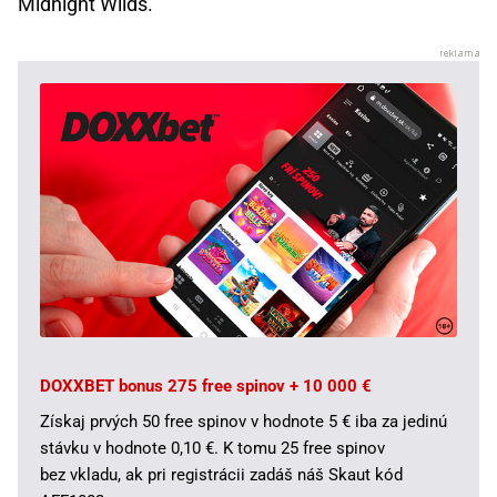
Midnight Wilds.
DOXXBET bonus 275 free spinov + 10 000 €
Získaj prvých 50 free spinov v hodnote 5 € iba za jedinú
stávku v hodnote 0,10 €. K tomu 25 free spinov
bez vkladu, ak pri registrácii zadáš náš Skaut kód