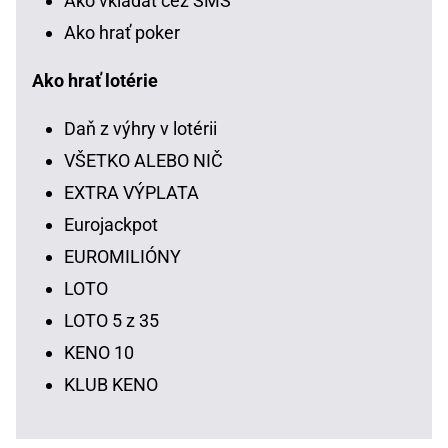
Ako vkladať cez SMS
Ako hrať poker
Ako hrať lotérie
Daň z výhry v lotérii
VŠETKO ALEBO NIČ
EXTRA VÝPLATA
Eurojackpot
EUROMILIÓNY
LOTO
LOTO 5 z 35
KENO 10
KLUB KENO