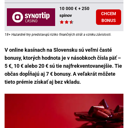
10 000 € + 250
CHCEM
spinov
BONUS
18+ Hazardné hry predstavujú riziko finančných strát a vzniku závislosti.
V online kasínach na Slovensku sú veľmi časté
bonusy, ktorých hodnota je v násobkoch čísla päť –
5 €, 10 € alebo 20 € sú tie najfrekventovanejšie. Tie
občas dopĺňajú aj 7 € bonusy. A veľakrát môžete
tieto prémie získať aj bez vkladu.