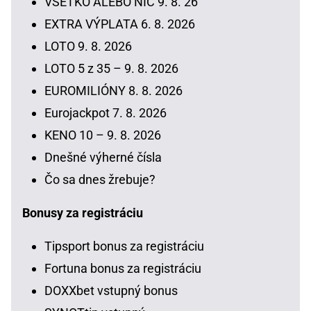
VŠETKO ALEBO NIČ 9. 8. 26
EXTRA VÝPLATA 6. 8. 2026
LOTO 9. 8. 2026
LOTO 5 z 35 – 9. 8. 2026
EUROMILIÓNY 8. 8. 2026
Eurojackpot 7. 8. 2026
KENO 10 – 9. 8. 2026
Dnešné výherné čísla
Čo sa dnes žrebuje?
Bonusy za registráciu
Tipsport bonus za registráciu
Fortuna bonus za registráciu
DOXXbet vstupný bonus