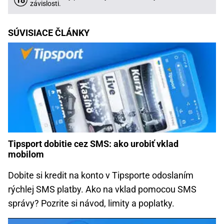
závislosti.
SÚVISIACE ČLÁNKY
Tipsport dobitie cez SMS: ako urobiť vklad
mobilom
Dobite si kredit na konto v Tipsporte odoslaním
rýchlej SMS platby. Ako na vklad pomocou SMS
správy? Pozrite si návod, limity a poplatky.