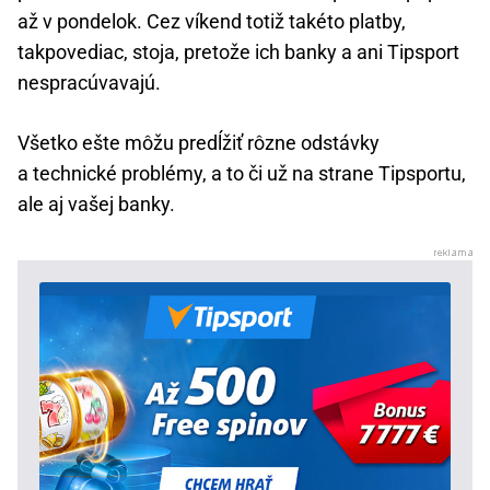
až v pondelok. Cez víkend totiž takéto platby,
takpovediac, stoja, pretože ich banky a ani Tipsport
nespracúvavajú.
Všetko ešte môžu predĺžiť rôzne odstávky
a technické problémy, a to či už na strane Tipsportu,
ale aj vašej banky.