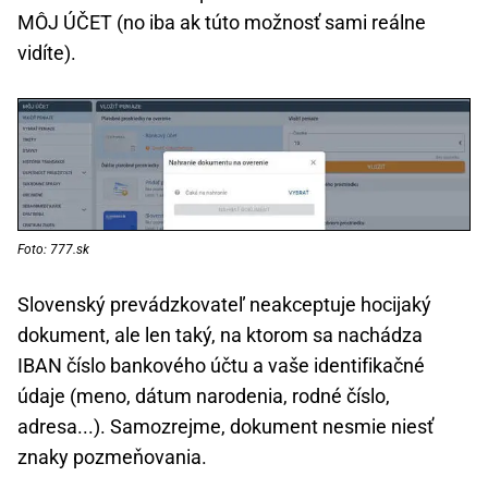
MÔJ ÚČET (no iba ak túto možnosť sami reálne
vidíte).
Foto: 777.sk
Slovenský prevádzkovateľ neakceptuje hocijaký
dokument, ale len taký, na ktorom sa nachádza
IBAN číslo bankového účtu a vaše identifikačné
údaje (meno, dátum narodenia, rodné číslo,
adresa...). Samozrejme, dokument nesmie niesť
znaky pozmeňovania.