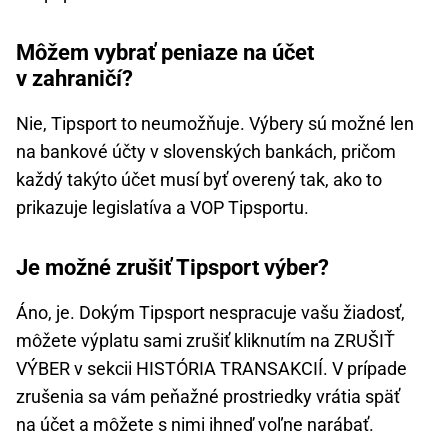
Môžem vybrať peniaze na účet
v zahraničí?
Nie, Tipsport to neumožňuje. Výbery sú možné len
na bankové účty v slovenských bankách, pričom
každý takýto účet musí byť overený tak, ako to
prikazuje legislatíva a VOP Tipsportu.
Je možné zrušiť Tipsport výber?
Áno, je. Dokým Tipsport nespracuje vašu žiadosť,
môžete výplatu sami zrušiť kliknutím na ZRUŠIŤ
VÝBER v sekcii HISTÓRIA TRANSAKCIÍ. V prípade
zrušenia sa vám peňažné prostriedky vrátia späť
na účet a môžete s nimi ihneď voľne narábať.