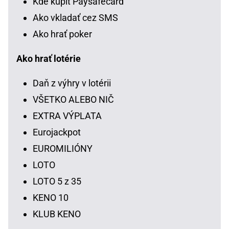
Kde kúpiť Paysafecard
Ako vkladať cez SMS
Ako hrať poker
Ako hrať lotérie
Daň z výhry v lotérii
VŠETKO ALEBO NIČ
EXTRA VÝPLATA
Eurojackpot
EUROMILIÓNY
LOTO
LOTO 5 z 35
KENO 10
KLUB KENO