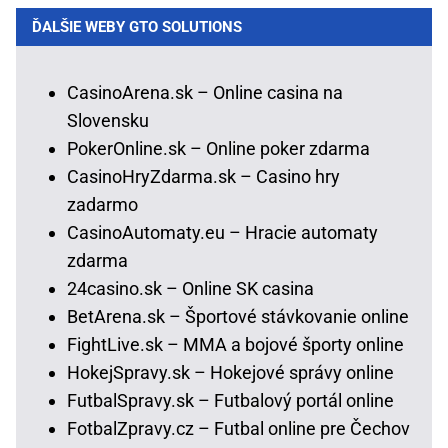
ĎALŠIE WEBY GTO SOLUTIONS
CasinoArena.sk – Online casina na
Slovensku
PokerOnline.sk – Online poker zdarma
CasinoHryZdarma.sk – Casino hry
zadarmo
CasinoAutomaty.eu – Hracie automaty
zdarma
24casino.sk – Online SK casina
BetArena.sk – Športové stávkovanie online
FightLive.sk – MMA a bojové športy online
HokejSpravy.sk – Hokejové správy online
FutbalSpravy.sk – Futbalový portál online
FotbalZpravy.cz – Futbal online pre Čechov