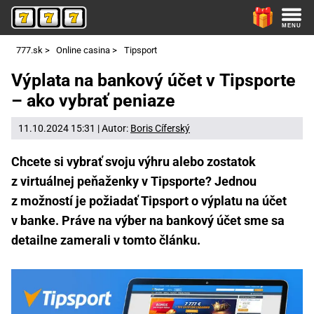
777.sk
>
Online casina
>
Tipsport
Výplata na bankový účet v Tipsporte
– ako vybrať peniaze
11.10.2024 15:31 | Autor:
Boris Cíferský
Chcete si vybrať svoju výhru alebo zostatok
z virtuálnej peňaženky v Tipsporte? Jednou
z možností je požiadať Tipsport o výplatu na účet
v banke. Práve na výber na bankový účet sme sa
detailne zamerali v tomto článku.