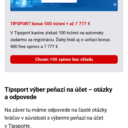
TIPSPORT bonus 500 točení + až 7 777 €
V Tipsport kasíne získaš 100 točení na automaty
zadarmo za registráciu. Ďalej hráš aj o uvítací bonus
400 free spinov a 7 777 €.
Chcem 100 spinov bez vkladu
Tipsport výber peňazí na účet – otázky
a odpovede
Na záver tu máme odpovede na časté otázky
hráčov v súvislosti s výbermi peňazí na účet
v Tipsporte.