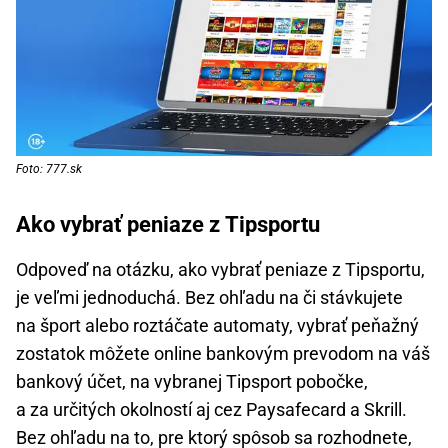
Foto: 777.sk
Ako vybrať peniaze z Tipsportu
Odpoveď na otázku, ako vybrať peniaze z Tipsportu,
je veľmi jednoduchá. Bez ohľadu na či stávkujete
na šport alebo roztáčate automaty, vybrať peňažný
zostatok môžete online bankovým prevodom na váš
bankový účet, na vybranej Tipsport pobočke,
a za určitých okolností aj cez Paysafecard a Skrill.
Bez ohľadu na to, pre ktorý spôsob sa rozhodnete,