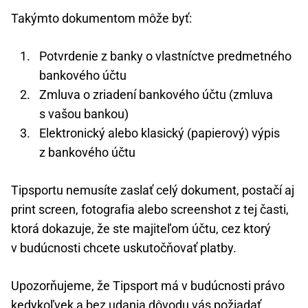
Takýmto dokumentom môže byť:
Potvrdenie z banky o vlastníctve predmetného
bankového účtu
Zmluva o zriadení bankového účtu (zmluva
s vašou bankou)
Elektronický alebo klasický (papierový) výpis
z bankového účtu
Tipsportu nemusíte zaslať celý dokument, postačí aj
print screen, fotografia alebo screenshot z tej časti,
ktorá dokazuje, že ste majiteľom účtu, cez ktorý
v budúcnosti chcete uskutočňovať platby.
Upozorňujeme, že Tipsport má v budúcnosti právo
kedykoľvek a bez udania dôvodu vás požiadať