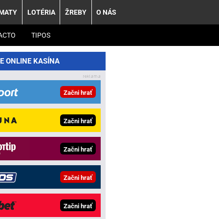
OMATY
LOTÉRIA
ŽREBY
O NÁS
ACTO
TIPOS
E ONLINE KASÍNA
Začni hrať
Začni hrať
Začni hrať
Začni hrať
Začni hrať