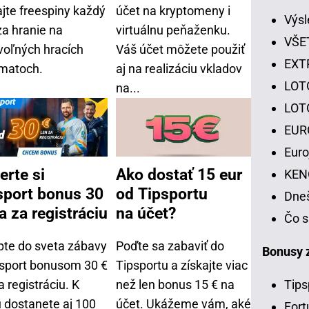
ajte freespiny každý
účet na kryptomeny i
Výsl
za hranie na
virtuálnu peňaženku.
VŠET
voľných hracích
Váš účet môžete použiť
EXT
matoch.
aj na realizáciu vkladov
LOTO
na...
LOTO
EUR
Euro
erte si
Ako dostať 15 eur
KENO
sport bonus 30
od Tipsportu
Dneš
a za registráciu
na účet?
Čo s
pte do sveta zábavy
Poďte sa zabaviť do
Bonusy z
psport bonusom 30 €
Tipsportu a získajte viac
a registráciu. K
než len bonus 15 € na
Tips
 dostanete aj 100
účet. Ukážeme vám, aké
Fort