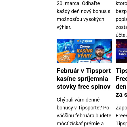
20. marca. Odhaľte
ktor
každý deň nový bonus s
bezp
možnosťou vysokých
popl
výhier.
zost
účte.
Február v Tipsport
Tip
kasíne spríjemnia
Fre
stovky free spinov
den
za 
Chýbali vám denné
bonusy v Tipsporte? Po
Zapo
väčšinu februára budete
Free
môcť získať prémie a
Tipsp