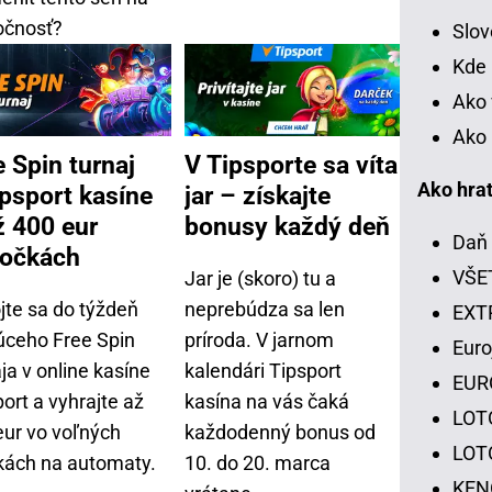
očnosť?
Slov
Kde 
Ako 
Ako 
e Spin turnaj
V Tipsporte sa víta
Ako hrať
ipsport kasíne
jar – získajte
ž 400 eur
bonusy každý deň
Daň 
točkách
VŠE
Jar je (skoro) tu a
jte sa do týždeň
neprebúdza sa len
EXT
júceho Free Spin
príroda. V jarnom
Euro
ja v online kasíne
kalendári Tipsport
EUR
ort a vyhrajte až
kasína na vás čaká
LOT
eur vo voľných
každodenný bonus od
LOTO
kách na automaty.
10. do 20. marca
KEN