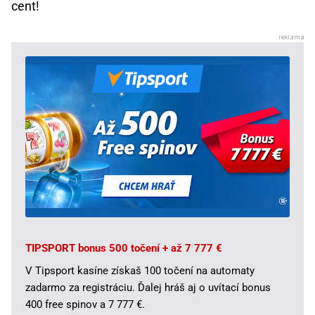
cent!
TIPSPORT bonus 500 točení + až 7 777 €
V Tipsport kasíne získaš 100 točení na automaty
zadarmo za registráciu. Ďalej hráš aj o uvítací bonus
400 free spinov a 7 777 €.