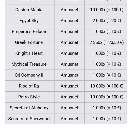
Casino Mania
Amusnet
10 000x (= 100 €)
Egypt Sky
Amusnet
2 000x (= 20 €)
Emperor's Palace
Amusnet
1 000x (= 10 €)
Greek Fortune
Amusnet
2 350x (= 23,50 €)
Knight's Heart
Amusnet
1 000x (= 10 €)
Mythical Treasure
Amusnet
1 000x (= 10 €)
Oil Company II
Amusnet
1 000x (= 10 €)
Rise of Ra
Amusnet
10 000x (= 100 €)
Retro Style
Amusnet
10 000x (= 100 €)
Secrets of Alchemy
Amusnet
1 000x (= 10 €)
Secrets of Sherwood
Amusnet
1 000x (= 10 €)