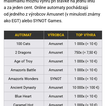
maximálnu možnú výhru pri stávke na jednu líniu
a za jeden cent. Online automaty pochádzajú
od jedného z výrobcov Amusnet (v minulosti známy
ako EGT) alebo SYNOT Games.
AUTOMAT
VÝROBCA
TOP VÝHRA
100 Cats
Amusnet
1 000x (= 10 €)
2 Dragons
Amusnet
750x (= 7,50 €)
Age of Troy
Amusnet
1 000x (= 10 €)
Amazon's Battle
Amusnet
1 000x (= 10 €)
Amazon's Wonders
SYNOT
1 000x (= 10 €)
Ancient Dynasty
Amusnet
10 000x (= 100 €)
Blue Heart
Amusnet
1 000x (= 10 €)
Caramel Hot
Amusnet
1 000x (= 10 €)