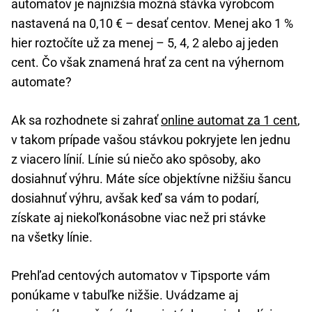
automatov je najnižšia možná stávka výrobcom
nastavená na 0,10 € – desať centov. Menej ako 1 %
hier roztočíte už za menej – 5, 4, 2 alebo aj jeden
cent. Čo však znamená hrať za cent na výhernom
automate?
Ak sa rozhodnete si zahrať
online automat za 1 cent
,
v takom prípade vašou stávkou pokryjete len jednu
z viacero línií. Línie sú niečo ako spôsoby, ako
dosiahnuť výhru. Máte síce objektívne nižšiu šancu
dosiahnuť výhru, avšak keď sa vám to podarí,
získate aj niekoľkonásobne viac než pri stávke
na všetky línie.
Prehľad centových automatov v Tipsporte vám
ponúkame v tabuľke nižšie. Uvádzame aj