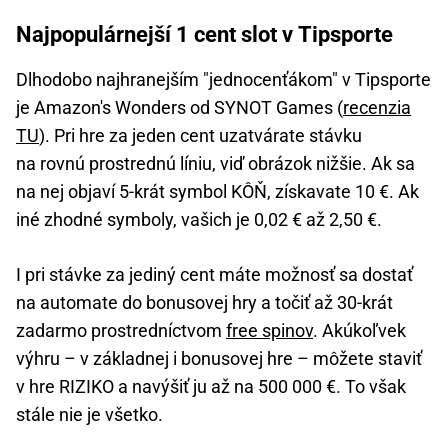
Najpopulárnejší 1 cent slot v Tipsporte
Dlhodobo najhranejším "jednocenťákom" v Tipsporte
je Amazon's Wonders od SYNOT Games (
recenzia
TU
). Pri hre za jeden cent uzatvárate stávku
na rovnú prostrednú líniu, viď obrázok nižšie. Ak sa
na nej objaví 5-krát symbol KÔŇ, získavate 10 €. Ak
iné zhodné symboly, vašich je 0,02 € až 2,50 €.
I pri stávke za jediný cent máte možnosť sa dostať
na automate do bonusovej hry a točiť až 30-krát
zadarmo prostredníctvom
free spinov
. Akúkoľvek
výhru – v základnej i bonusovej hre – môžete staviť
v hre RIZIKO a navýšiť ju až na 500 000 €. To však
stále nie je všetko.