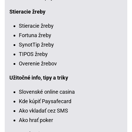
Stieracie žreby
Stieracie žreby
Fortuna žreby
SynotTip žreby
TIPOS žreby
Overenie žrebov
Užitočné info, tipy a triky
Slovenské online casina
Kde kúpiť Paysafecard
Ako vkladať cez SMS
Ako hrať poker