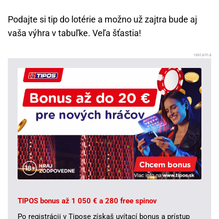
Podajte si tip do lotérie a možno už zajtra bude aj
vaša výhra v tabuľke. Veľa šťastia!
TIPOS bonus až 1 050 € a 280 free spinov
Po registrácii v Tipose získaš uvítací bonus a prístup