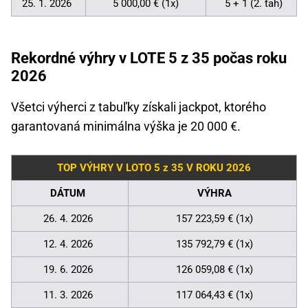
25. 1. 2026
5 000,00 € (1x)
5 + 1 (2. ťah)
Rekordné výhry v LOTE 5 z 35 počas roku
2026
Všetci výherci z tabuľky získali jackpot, ktorého
garantovaná minimálna výška je 20 000 €.
TOP VÝHRY V LOTO 5 z 35 V ROKU 2026
DÁTUM
VÝHRA
26. 4. 2026
157 223,59 € (1x)
12. 4. 2026
135 792,79 € (1x)
19. 6. 2026
126 059,08 € (1x)
11. 3. 2026
117 064,43 € (1x)