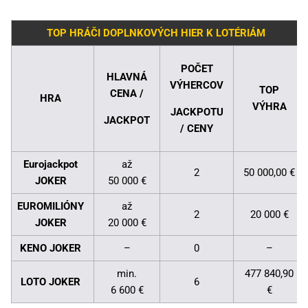
TOP HRÁČI DOPLNKOVÝCH HIER K LOTÉRIÁM
POČET
HLAVNÁ
VÝHERCOV
TOP
CENA /
HRA
VÝHRA
JACKPOTU
JACKPOT
/ CENY
Eurojackpot
až
2
50 000,00 €
JOKER
50 000 €
EUROMILIÓNY
až
2
20 000 €
JOKER
20 000 €
KENO JOKER
–
0
–
min.
477 840,90
LOTO JOKER
6
6 600 €
€