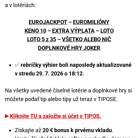
a v lotériách:
EUROJACKPOT
–
EUROMILIÓNY
KENO 10
–
EXTRA VÝPLATA
–
LOTO
LOTO 5 z 35
–
VŠETKO ALEBO NIČ
DOPLNKOVÉ HRY JOKER
✅
rebríčky výhier boli naposledy aktualizované
v stredu 29. 7. 2026 o 18:12.
Na všetky uvedené číselné lotérie a doplnkové hry si
môžete podať tip alebo tipy už teraz v TIPOSE.
Kliknite TU a založte si účet v TIPOS.
Získajte až
20 € bonus k prvému vkladu
.