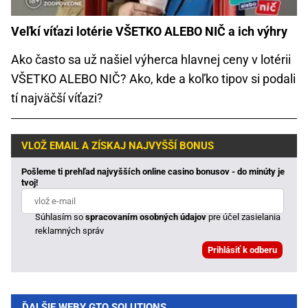
Veľkí víťazi lotérie VŠETKO ALEBO NIČ a ich výhry
Ako často sa už našiel výherca hlavnej ceny v lotérii
VŠETKO ALEBO NIČ? Ako, kde a koľko tipov si podali
tí najväčší víťazi?
VLOŽ EMAIL A ZÍSKAJ NAJVYŠŠÍ BONUS
Pošleme ti prehľad najvyšších online casino bonusov - do minúty je
tvoj!
Súhlasím so
spracovaním osobných údajov
pre účel zasielania
reklamných správ
ĎALŠIE WEBY GTO SOLUTIONS