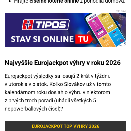
Hrajte
číselné lotérie online
z pohodlia domova.
Najvyššie Eurojackpot výhry v roku 2026
Eurojackpot výsledky
sa losujú 2-krát v týždni,
v utorok a v piatok. Koľko Slovákov už v tomto
kalendárnom roku dosiahlo výhru v niektorom
z prvých troch poradí (uhádli všetkých 5
nepowerballových čísel)?
EUROJACKPOT TOP VÝHRY 2026