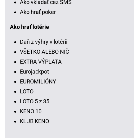
Ako vkladať cez SMS
Ako hrať poker
Ako hrať lotérie
Daň z výhry v lotérii
VŠETKO ALEBO NIČ
EXTRA VÝPLATA
Eurojackpot
EUROMILIÓNY
LOTO
LOTO 5 z 35
KENO 10
KLUB KENO