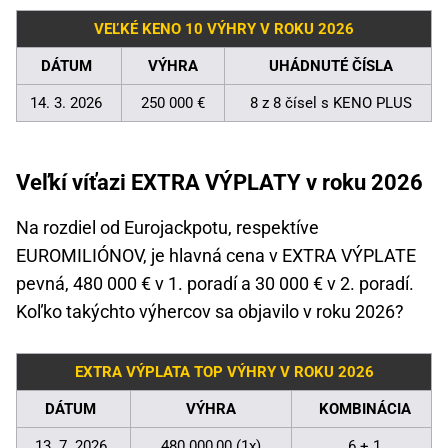
VEĽKÉ KENO 10 VÝHRY V ROKU 2026
DÁTUM
VÝHRA
UHÁDNUTÉ ČÍSLA
14. 3. 2026
250 000 €
8 z 8 čísel s KENO PLUS
Veľkí víťazi EXTRA VÝPLATY v roku 2026
Na rozdiel od Eurojackpotu, respektíve
EUROMILIÓNOV, je hlavná cena v EXTRA VÝPLATE
pevná, 480 000 € v 1. poradí a 30 000 € v 2. poradí.
Koľko takýchto výhercov sa objavilo v roku 2026?
EXTRA VÝPLATA TOP VÝHRY V ROKU 2026
DÁTUM
VÝHRA
KOMBINÁCIA
13. 7. 2026
480 000,00 (1x)
6 + 1