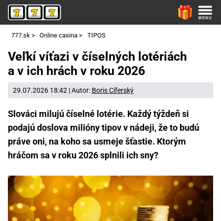
777.sk
>
Online casina
>
TIPOS
Veľkí víťazi v číselných lotériách
a v ich hrách v roku 2026
29.07.2026 18:42 | Autor:
Boris Cíferský
Slováci milujú číselné lotérie. Každý týždeň si
podajú doslova milióny tipov v nádeji, že to budú
práve oni, na koho sa usmeje šťastie. Ktorým
hráčom sa v roku 2026 splnili ich sny?