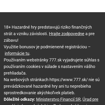
18+ Hazardné hry predstavujú riziko finančných
strát a vzniku závislosti.
Hrajte zodpovedne
a pre
zábavu!
Využitie bonusov je podmienené registráciou –
informácie tu
.
Používaním webstránky 777.sk vyjadrujete súhlas s
používaním cookies v súlade s nastavením vášho
prehliadača.
Na webových stránkach https://www.777.sk/ nie sú
prevádzkované hazardné hry ani tu neprebieha
sprostredkovanie akýchkoľvek platieb.
Dôležité odkazy:
Ministerstvo Financií SR
,
Úrad pre