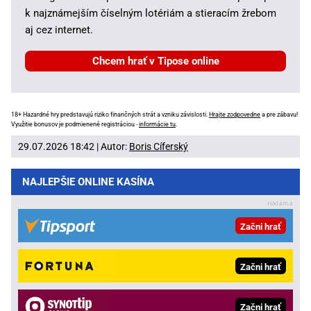
k najznámejším číselným lotériám a stieracím žrebom
aj cez internet.
Chcem hrať v Tipose online
18+ Hazardné hry predstavujú riziko finančných strát a vzniku závislosti.
Hrajte zodpovedne
a pre zábavu!
Využitie bonusov je podmienené registráciou -
informácie tu
.
29.07.2026 18:42 | Autor:
Boris Cíferský
NAJLEPŠIE ONLINE KASÍNA
Začni hrať
Začni hrať
Začni hrať