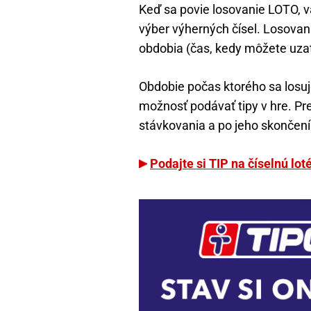
Keď sa povie losovanie LOTO, v
výber výherných čísel. Losovan
obdobia (čas, kedy môžete uzat
Obdobie počas ktorého sa losuje
možnosť podávať tipy v hre. P
stávkovania a po jeho skončení
Podajte si TIP na číselnú lot