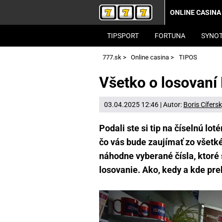
ONLINE CASINA
TIPSPORT
FORTUNA
SYNOT
777.sk
>
Online casina
>
TIPOS
Všetko o losovaní 
03.04.2025 12:46 | Autor:
Boris Cífers
Podali ste si tip na číselnú l
čo vás bude zaujímať zo všetké
náhodne vyberané čísla, ktoré
losovanie. Ako, kedy a kde pr