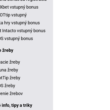
Xbet vstupný bonus
OTtip vstupný
a hry vstupný bonus
t Intacto vstupný bonus
S vstupný bonus
e žreby
racie žreby
una žreby
tTip žreby
S žreby
enie žrebov
info, tipy a triky