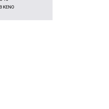
B KENO