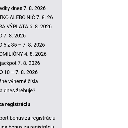
edky dnes 7. 8. 2026
KO ALEBO NIČ 7. 8. 26
RA VÝPLATA 6. 8. 2026
 7. 8. 2026
 5 z 35 – 7. 8. 2026
OMILIÓNY 4. 8. 2026
jackpot 7. 8. 2026
 10 – 7. 8. 2026
né výherné čísla
a dnes žrebuje?
a registráciu
port bonus za registráciu
una bonus za registráciu