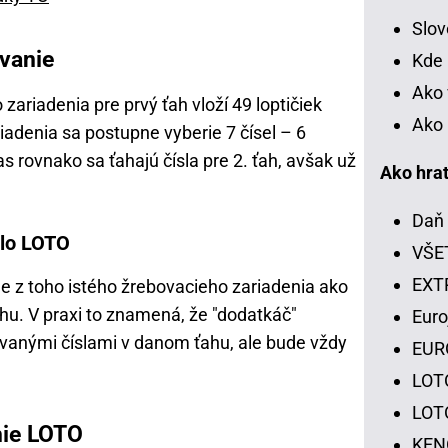
Slov
vanie
Kde 
Ako 
zariadenia pre prvý ťah vloží 49 loptičiek
Ako 
iadenia sa postupne vyberie 7 čísel – 6
 rovnako sa ťahajú čísla pre 2. ťah, avšak už
Ako hrať
Daň 
slo LOTO
VŠE
EXT
je z toho istého žrebovacieho zariadenia ako
ahu. V praxi to znamená, že "dodatkáč"
Euro
vanými číslami v danom ťahu, ale bude vždy
EUR
LOT
LOTO
nie LOTO
KEN