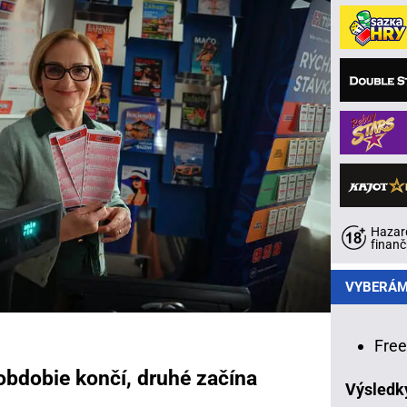
Hazard
finanč
VYBERÁM
Free
obdobie končí, druhé začína
Výsledky