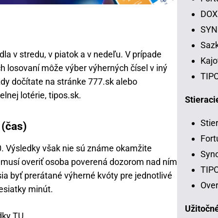
DOX
SYN
Sazk
a v stredu, v piatok a v nedeľu. V prípade
Kajo
 losovaní môže výber výherných čísel v iný
TIPO
dy dočítate na stránke 777.sk alebo
nej lotérie, tipos.sk.
Stieraci
Stie
 (čas)
Fort
00. Výsledky však nie sú známe okamžite
Syno
h musí overiť osoba poverená dozorom nad ním
TIPO
ia byť prerátané výherné kvóty pre jednotlivé
Over
desiatky minút.
Užitočné 
dky TU