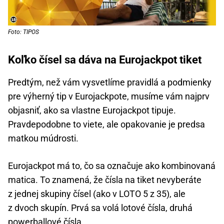
Foto: TIPOS
Koľko čísel sa dáva na Eurojackpot tiket
Predtým, než vám vysvetlíme pravidlá a podmienky
pre výherný tip v Eurojackpote, musíme vám najprv
objasniť, ako sa vlastne Eurojackpot tipuje.
Pravdepodobne to viete, ale opakovanie je predsa
matkou múdrosti.
Eurojackpot má to, čo sa označuje ako kombinovaná
matica. To znamená, že čísla na tiket nevyberáte
z jednej skupiny čísel (ako v LOTO 5 z 35), ale
z dvoch skupín. Prvá sa volá lotové čísla, druhá
powerballové čísla.