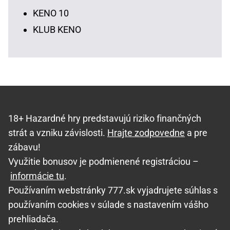
KENO 10
KLUB KENO
18+ Hazardné hry predstavujú riziko finančných
strát a vzniku závislosti.
Hrajte zodpovedne
a pre
zábavu!
Využitie bonusov je podmienené registráciou –
informácie tu
.
Používaním webstránky 777.sk vyjadrujete súhlas s
používaním cookies v súlade s nastavením vášho
prehliadača.