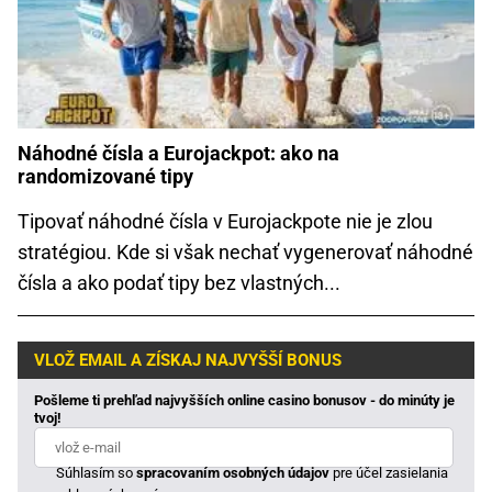
Náhodné čísla a Eurojackpot: ako na
randomizované tipy
Tipovať náhodné čísla v Eurojackpote nie je zlou
stratégiou. Kde si však nechať vygenerovať náhodné
čísla a ako podať tipy bez vlastných...
VLOŽ EMAIL A ZÍSKAJ NAJVYŠŠÍ BONUS
Pošleme ti prehľad najvyšších online casino bonusov - do minúty je
tvoj!
Súhlasím so
spracovaním osobných údajov
pre účel zasielania