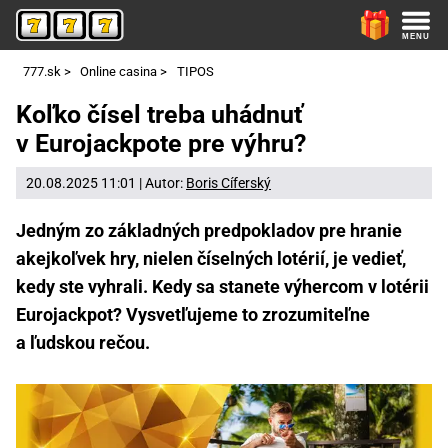
777.sk
>
Online casina
>
TIPOS
Koľko čísel treba uhádnuť
v Eurojackpote pre výhru?
20.08.2025 11:01 | Autor:
Boris Cíferský
Jedným zo základných predpokladov pre hranie
akejkoľvek hry, nielen číselných lotérií, je vedieť,
kedy ste vyhrali. Kedy sa stanete výhercom v lotérii
Eurojackpot? Vysvetľujeme to zrozumiteľne
a ľudskou rečou.