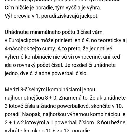
Čím nižšie je poradie, tým vyššia je výhra.
Výhercovia v 1. poradí získavajú jackpot.
Uhádnutie minimálneho počtu 3 čísel vám
v Eurojackpote môže priniesť len 6 €, no teoreticky aj
4-násobok tejto sumy. A to preto, že jednotlivé
výherné kombinácie nie sú si rovnocenné, ani keď
ide o rovnaký počet čísel. Je rozdiel či uhádnete
jedno, dve či žiadne powerball číslo.
Medzi 3-číselnými kombináciami je tou
najhodnotnejšou 3 + 0. Znamená to, že ak uhádnete
3 lotové čísla a žiadne powerballové, skončíte v 10.
poradí. Naopak, najhoršou výhernou kombináciou je
2 + 1 s 2 lotovými a 1 powerball číslom. S ňou bežne
vyhráte len okolo 10 € za 12. poradie.