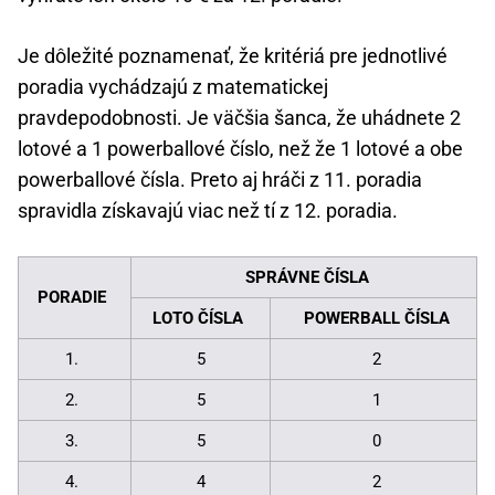
Je dôležité poznamenať, že kritériá pre jednotlivé
poradia vychádzajú z matematickej
pravdepodobnosti. Je väčšia šanca, že uhádnete 2
lotové a 1 powerballové číslo, než že 1 lotové a obe
powerballové čísla. Preto aj hráči z 11. poradia
spravidla získavajú viac než tí z 12. poradia.
SPRÁVNE ČÍSLA
PORADIE
LOTO ČÍSLA
POWERBALL ČÍSLA
1.
5
2
2.
5
1
3.
5
0
4.
4
2