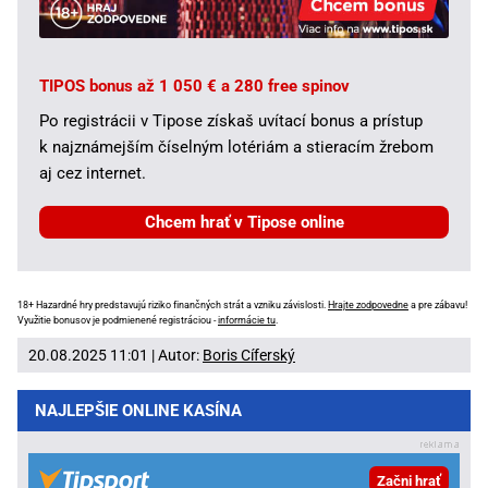
TIPOS bonus až 1 050 € a 280 free spinov
Po registrácii v Tipose získaš uvítací bonus a prístup
k najznámejším číselným lotériám a stieracím žrebom
aj cez internet.
Chcem hrať v Tipose online
18+ Hazardné hry predstavujú riziko finančných strát a vzniku závislosti.
Hrajte zodpovedne
a pre zábavu!
Využitie bonusov je podmienené registráciou -
informácie tu
.
20.08.2025 11:01 | Autor:
Boris Cíferský
NAJLEPŠIE ONLINE KASÍNA
Začni hrať