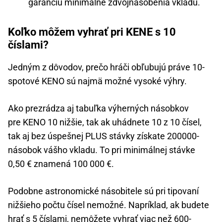
garanciu minimálne zdvojnásobenia vkladu.
Koľko môžem vyhrať pri KENE s 10
číslami?
Jedným z dôvodov, prečo hráči obľubujú práve 10-
spotové KENO sú najmä možné vysoké výhry.
Ako prezrádza aj tabuľka výherných násobkov
pre KENO 10 nižšie, tak ak uhádnete 10 z 10 čísel,
tak aj bez úspešnej PLUS stávky získate 200000-
násobok vášho vkladu. To pri minimálnej stávke
0,50 € znamená 100 000 €.
Podobne astronomické násobitele sú pri tipovaní
nižšieho počtu čísel nemožné. Napríklad, ak budete
hrať s 5 číslami, nemôžete vyhrať viac než 600-