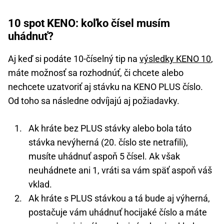
10 spot KENO: koľko čísel musím
uhádnuť?
Aj keď si podáte 10-číselný tip na
výsledky KENO 10
,
máte možnosť sa rozhodnúť, či chcete alebo
nechcete uzatvoriť aj stávku na KENO PLUS číslo.
Od toho sa následne odvíjajú aj požiadavky.
Ak hráte bez PLUS stávky alebo bola táto
stávka nevýherná (20. číslo ste netrafili),
musíte uhádnuť aspoň 5 čísel. Ak však
neuhádnete ani 1, vráti sa vám späť aspoň váš
vklad.
Ak hráte s PLUS stávkou a tá bude aj výherná,
postačuje vám uhádnuť hocijaké číslo a máte