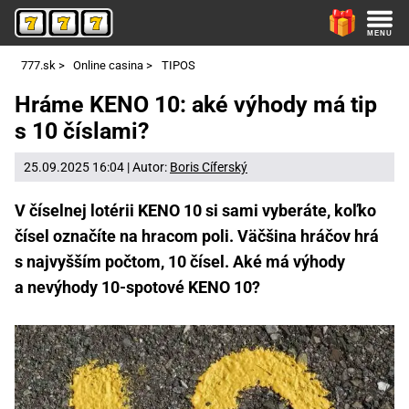
777.sk
>
Online casina
>
TIPOS
Hráme KENO 10: aké výhody má tip
s 10 číslami?
25.09.2025 16:04 | Autor:
Boris Cíferský
V číselnej lotérii KENO 10 si sami vyberáte, koľko
čísel označíte na hracom poli. Väčšina hráčov hrá
s najvyšším počtom, 10 čísel. Aké má výhody
a nevýhody 10-spotové KENO 10?