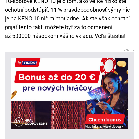
10-spotové KENO 10 je o tom, ako veľké riziko ste
ochotní podstúpiť. 11 % pravdepodobnosť výhry nie
je na KENO 10 nič mimoriadne. Ak ste však ochotní
prijať tento fakt, môžete byť za to odmenení
až 500000-násobkom vášho vkladu. Veľa šťastia!