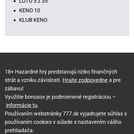
LOTO 5 z 35
KENO 10
KLUB KENO
18+ Hazardné hry predstavujú riziko finančných
strát a vzniku závislosti.
Hrajte zodpovedne
a pre
zábavu!
Využitie bonusov je podmienené registráciou –
informácie tu
.
Používaním webstránky 777.sk vyjadrujete súhlas s
používaním cookies v súlade s nastavením vášho
prehliadača.