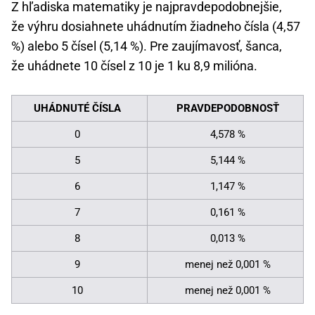
Z hľadiska matematiky je najpravdepodobnejšie,
že výhru dosiahnete uhádnutím žiadneho čísla (4,57
%) alebo 5 čísel (5,14 %). Pre zaujímavosť, šanca,
že uhádnete 10 čísel z 10 je 1 ku 8,9 milióna.
UHÁDNUTÉ ČÍSLA
PRAVDEPODOBNOSŤ
0
4,578 %
5
5,144 %
6
1,147 %
7
0,161 %
8
0,013 %
9
menej než 0,001 %
10
menej než 0,001 %