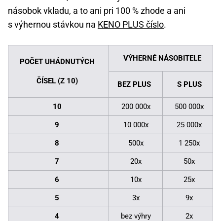
násobok vkladu, a to ani pri 100 % zhode a ani
s výhernou stávkou na
KENO PLUS číslo
.
VÝHERNÉ NÁSOBITELE
POČET UHÁDNUTÝCH
ČÍSEL (Z 10)
BEZ PLUS
S PLUS
10
200 000x
500 000x
9
10 000x
25 000x
8
500x
1 250x
7
20x
50x
6
10x
25x
5
3x
9x
4
bez výhry
2x