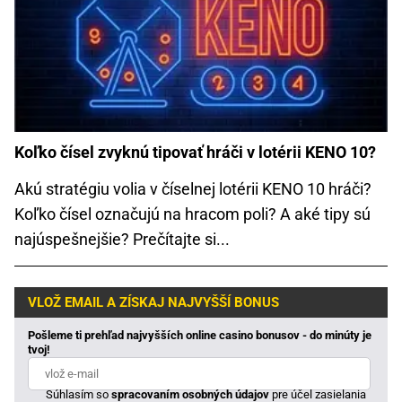
Koľko čísel zvyknú tipovať hráči v lotérii KENO 10?
Akú stratégiu volia v číselnej lotérii KENO 10 hráči?
Koľko čísel označujú na hracom poli? A aké tipy sú
najúspešnejšie? Prečítajte si...
VLOŽ EMAIL A ZÍSKAJ NAJVYŠŠÍ BONUS
Pošleme ti prehľad najvyšších online casino bonusov - do minúty je
tvoj!
Súhlasím so
spracovaním osobných údajov
pre účel zasielania