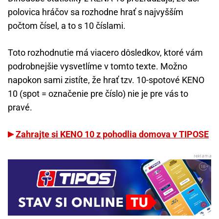
polovica hráčov sa rozhodne hrať s najvyšším
počtom čísel, a to s 10 číslami.
Toto rozhodnutie má viacero dôsledkov, ktoré vám
podrobnejšie vysvetlíme v tomto texte. Možno
napokon sami zistíte, že hrať tzv. 10-spotové KENO
10 (spot = označenie pre číslo) nie je pre vás to
pravé.
Zahrajte si KENO 10 z pohodlia domova v TIPOSE