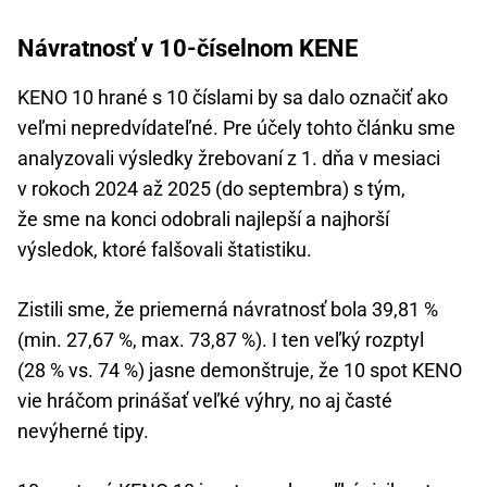
Návratnosť v 10-číselnom KENE
KENO 10 hrané s 10 číslami by sa dalo označiť ako
veľmi nepredvídateľné. Pre účely tohto článku sme
analyzovali výsledky žrebovaní z 1. dňa v mesiaci
v rokoch 2024 až 2025 (do septembra) s tým,
že sme na konci odobrali najlepší a najhorší
výsledok, ktoré falšovali štatistiku.
Zistili sme, že priemerná návratnosť bola 39,81 %
(min. 27,67 %, max. 73,87 %). I ten veľký rozptyl
(28 % vs. 74 %) jasne demonštruje, že 10 spot KENO
vie hráčom prinášať veľké výhry, no aj časté
nevýherné tipy.