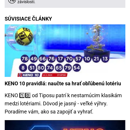
závislosti.
SÚVISIACE ČLÁNKY
KENO 10 pravidlá: naučte sa hrať obľúbenú lotériu
KENO 1️⃣0️⃣ od Tiposu patrí k nestarnúcim klasikám
medzi lotériami. Dôvod je jasný - veľké výhry.
Poradíme vám, ako sa zapojiť a vyhrať.