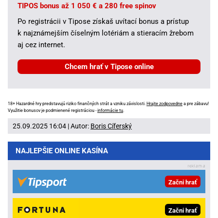
TIPOS bonus až 1 050 € a 280 free spinov
Po registrácii v Tipose získaš uvítací bonus a prístup
k najznámejším číselným lotériám a stieracím žrebom
aj cez internet.
Chcem hrať v Tipose online
18+ Hazardné hry predstavujú riziko finančných strát a vzniku závislosti.
Hrajte zodpovedne
a pre zábavu!
Využitie bonusov je podmienené registráciou -
informácie tu
.
25.09.2025 16:04 | Autor:
Boris Cíferský
NAJLEPŠIE ONLINE KASÍNA
Začni hrať
Začni hrať