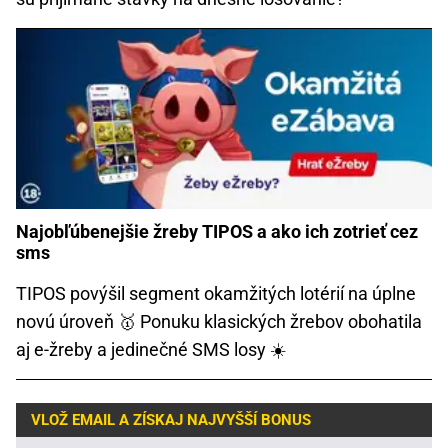
Najobľúbenejšie žreby TIPOS a ako ich zotrieť cez
sms
TIPOS povýšil segment okamžitých lotérií na úplne
novú úroveň 🥇 Ponuku klasických žrebov obohatila
aj e-žreby a jedinečné SMS losy ☀️
VLOŽ EMAIL A ZÍSKAJ NAJVYŠŠÍ BONUS