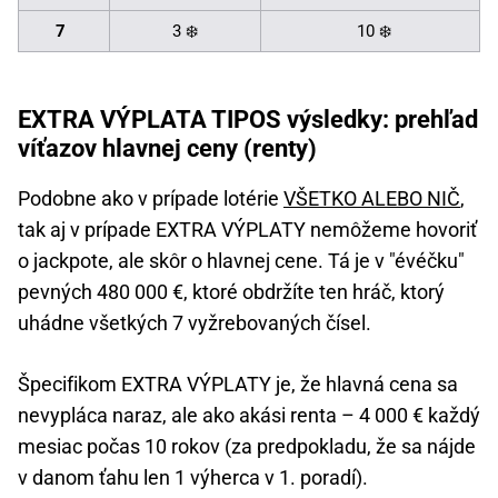
7
3 ❄️
10 ❄️
EXTRA VÝPLATA TIPOS výsledky: prehľad
víťazov hlavnej ceny (renty)
Podobne ako v prípade lotérie
VŠETKO ALEBO NIČ
,
tak aj v prípade EXTRA VÝPLATY nemôžeme hovoriť
o jackpote, ale skôr o hlavnej cene. Tá je v "évéčku"
pevných 480 000 €, ktoré obdržíte ten hráč, ktorý
uhádne všetkých 7 vyžrebovaných čísel.
Špecifikom EXTRA VÝPLATY je, že hlavná cena sa
nevypláca naraz, ale ako akási renta – 4 000 € každý
mesiac počas 10 rokov (za predpokladu, že sa nájde
v danom ťahu len 1 výherca v 1. poradí).