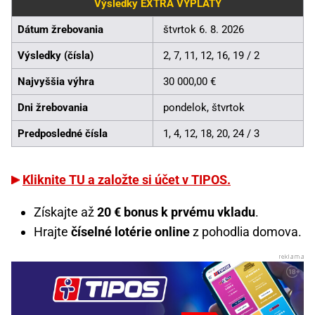
Výsledky EXTRA VÝPLATY
Dátum žrebovania
štvrtok 6. 8. 2026
Výsledky (čísla)
2, 7, 11, 12, 16, 19 / 2
Najvyššia výhra
30 000,00 €
Dni žrebovania
pondelok, štvrtok
Predposledné čísla
1, 4, 12, 18, 20, 24 / 3
Kliknite TU a založte si účet v TIPOS.
Získajte až
20 € bonus k prvému vkladu
.
Hrajte
číselné lotérie online
z pohodlia domova.