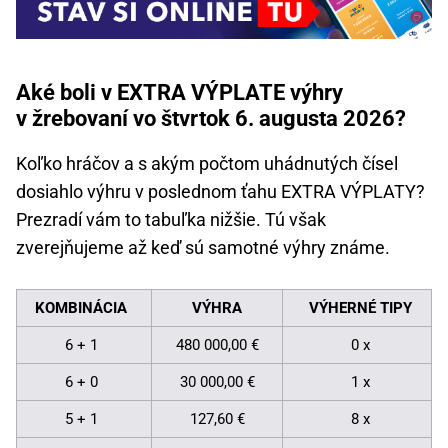
Aké boli v EXTRA VÝPLATE výhry
v žrebovaní vo štvrtok 6. augusta 2026?
Koľko hráčov a s akým počtom uhádnutých čísel
dosiahlo výhru v poslednom ťahu EXTRA VÝPLATY?
Prezradí vám to tabuľka nižšie. Tú však
zverejňujeme až keď sú samotné výhry známe.
KOMBINÁCIA
VÝHRA
VÝHERNÉ TIPY
6 + 1
480 000,00 €
0 x
6 + 0
30 000,00 €
1 x
5 + 1
127,60 €
8 x