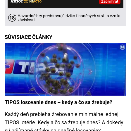
Začni hrať
Hazardné hry predstavujú riziko finančných strát a vzniku
závislosti.
SÚVISIACE ČLÁNKY
TIPOS losovanie dnes – kedy a čo sa žrebuje?
Každý deň prebieha žrebovanie minimálne jednej
TIPOS lotérie. Kedy a čo sa žrebuje dnes? A dokedy
sú prijímané stávky na dnešné losovanie?