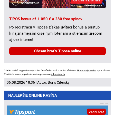
TIPOS bonus až 1 050 € a 280 free spinov
Po registrácii v Tipose získaš uvítací bonus a prístup
k najznámejším číselným lotériám a stieracím žrebom
aj cez internet.
Chcem hrať v Tipose online
18+ Hazardné hry predstavujú riziko finančných strát a vzniku závislosti.
Hrajte zodpovedne
a pre zábavu!
Využitie bonusov je podmienené registráciou -
informácie tu
.
06.08.2026 18:36 | Autor:
Boris Cíferský
NAJLEPŠIE ONLINE KASÍNA
Začni hrať