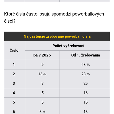
Ktoré čísla často losujú spomedzi powerballových
čísel?
Najčastejšie žrebované powerball čísla
Počet vyžrebovaní
Číslo
Iba v 2026
Od 1. žrebovania
1
9
28 ♨️
2
13 ♨️
28 ♨️
3
8
25
4
5
16
5
6
15
6
3 ❄️
18