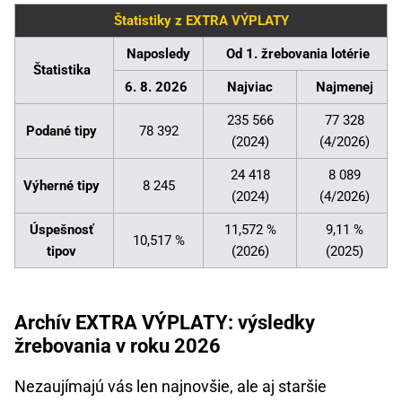
Štatistiky z EXTRA VÝPLATY
Naposledy
Od 1. žrebovania lotérie
Štatistika
6. 8. 2026
Najviac
Najmenej
235 566
77 328
Podané tipy
78 392
(2024)
(4/2026)
24 418
8 089
Výherné tipy
8 245
(2024)
(4/2026)
Úspešnosť
11,572 %
9,11 %
10,517 %
tipov
(2026)
(2025)
Archív EXTRA VÝPLATY: výsledky
žrebovania v roku 2026
Nezaujímajú vás len najnovšie, ale aj staršie