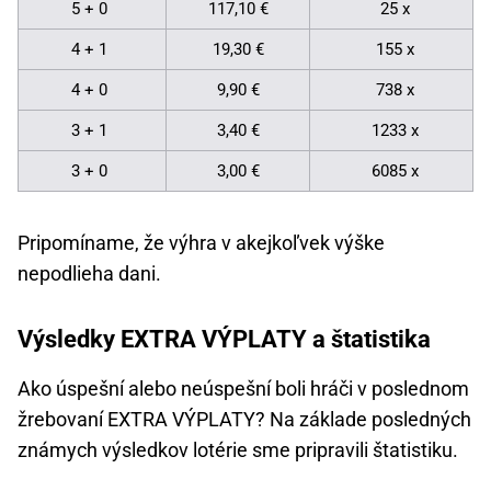
5 + 0
117,10 €
25 x
4 + 1
19,30 €
155 x
4 + 0
9,90 €
738 x
3 + 1
3,40 €
1233 x
3 + 0
3,00 €
6085 x
Pripomíname, že výhra v akejkoľvek výške
nepodlieha dani.
Výsledky EXTRA VÝPLATY a štatistika
Ako úspešní alebo neúspešní boli hráči v poslednom
žrebovaní EXTRA VÝPLATY? Na základe posledných
známych výsledkov lotérie sme pripravili štatistiku.