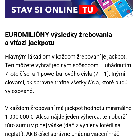
EUROMILIÓNY výsledky žrebovania
a víťazi jackpotu
Hlavným lákadlom v každom žrebovaní je jackpot.
Ten môžete vyhrať jediným spôsobom – uhádnutím
7 loto čísel a 1 powerballového čísla (7 + 1). Inými
slovami, ak správne trafíte všetky čísla, ktoré budú
vylosované.
V každom žrebovaní má jackpot hodnotu minimálne
1 000 000 €. Ak sa nájde jeden výherca, ten obdrží
túto sumu v plnej výške (daň z výhier v lotérii sa
neplatí). Ak 8 čísel správne uhádnu viacerí hráči,