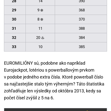
28
14
390
29
9 ❄️
368
30
8 ❄️
370
31
11
388
32
20 ♨️
384
33
10
385
EUROMILIÓNY sú, podobne ako napríklad
Eurojackpot, lotériou s powerballovým prvkom
v podobe jedného extra čísla. Ktoré powerball číslo
sa najčastejšie stalo tým výherným? Táto štatistika
zohľadňuje len výsledky od októbra 2013, kedy sa
počet čísel zvýšil z 5 na 6.