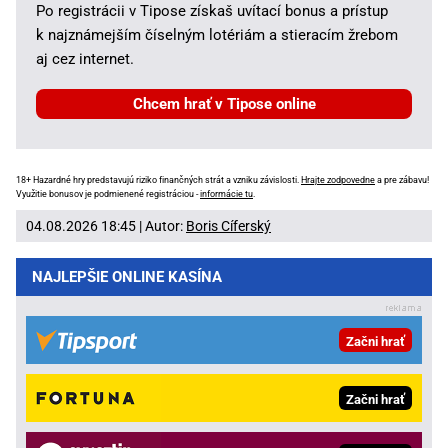
Po registrácii v Tipose získaš uvítací bonus a prístup
k najznámejším číselným lotériám a stieracím žrebom
aj cez internet.
Chcem hrať v Tipose online
18+ Hazardné hry predstavujú riziko finančných strát a vzniku závislosti.
Hrajte zodpovedne
a pre zábavu!
Využitie bonusov je podmienené registráciou -
informácie tu
.
04.08.2026 18:45 | Autor:
Boris Cíferský
NAJLEPŠIE ONLINE KASÍNA
Začni hrať
Začni hrať