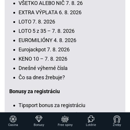
VŠETKO ALEBO NIČ 7. 8. 26
EXTRA VÝPLATA 6. 8. 2026
LOTO 7. 8. 2026
LOTO 5 z 35 – 7. 8. 2026
EUROMILIÓNY 4. 8. 2026
Eurojackpot 7. 8. 2026
KENO 10 – 7. 8. 2026
Dnešné výherné čísla
Čo sa dnes žrebuje?
Bonusy za registráciu
Tipsport bonus za registráciu
Fortuna bonus za registráciu
DOXXbet vstupný bonus
Casina
Bonusy
Free spiny
Lotérie
Žreby