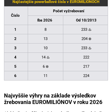
Najčastejšie powerballové čísla v EUROMILIÓNOCH
Počet vyžrebovaní
Číslo
Iba 2026
Od 10/2013
1
8
233 ♨️
2
13
204 ❄️
3
10
233 ♨️
4
14 ♨️
222
5
6 ❄️
217
6
11
224
Najvyššie výhry na základe výsledkov
žrebovania EUROMILIÓNOV v roku 2026