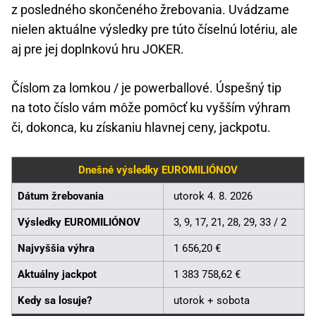
z posledného skončeného žrebovania. Uvádzame
nielen aktuálne výsledky pre túto číselnú lotériu, ale
aj pre jej doplnkovú hru JOKER.
Číslom za lomkou / je powerballové. Úspešný tip
na toto číslo vám môže pomôcť ku vyšším výhram
či, dokonca, ku získaniu hlavnej ceny, jackpotu.
Dnešné výsledky EUROMILIÓNOV
Dátum žrebovania
utorok 4. 8. 2026
Výsledky EUROMILIÓNOV
3, 9, 17, 21, 28, 29, 33 / 2
Najvyššia výhra
1 656,20 €
Aktuálny jackpot
1 383 758,62 €
Kedy sa losuje?
utorok + sobota