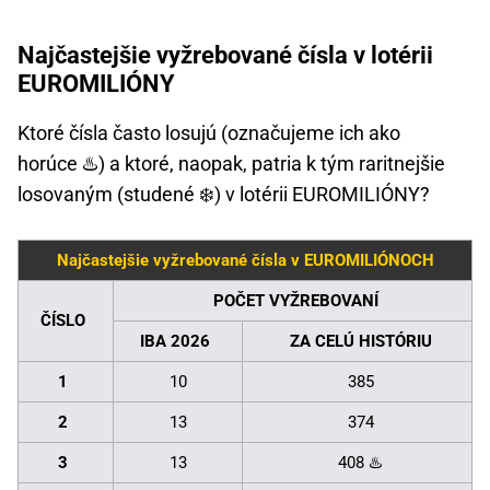
Najčastejšie vyžrebované čísla v lotérii
EUROMILIÓNY
Ktoré čísla často losujú (označujeme ich ako
horúce ♨️) a ktoré, naopak, patria k tým raritnejšie
losovaným (studené ❄️) v lotérii EUROMILIÓNY?
Najčastejšie vyžrebované čísla v EUROMILIÓNOCH
POČET VYŽREBOVANÍ
ČÍSLO
IBA 2026
ZA CELÚ HISTÓRIU
1
10
385
2
13
374
3
13
408 ♨️