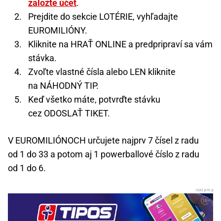
založte účet
.
Prejdite do sekcie LOTÉRIE, vyhľadajte
EUROMILIÓNY.
Kliknite na HRAŤ ONLINE a predpripraví sa vám
stávka.
Zvoľte vlastné čísla alebo LEN kliknite
na NÁHODNÝ TIP.
Keď všetko máte, potvrďte stávku
cez ODOSLAŤ TIKET.
V EUROMILIÓNOCH určujete najprv 7 čísel z radu
od 1 do 33 a potom aj 1 powerballové číslo z radu
od 1 do 6.