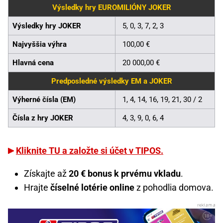
Výsledky hry EUROMILIÓNY JOKER
Výsledky hry JOKER
5, 0, 3, 7, 2, 3
Najvyššia výhra
100,00 €
Hlavná cena
20 000,00 €
Predposledné výsledky EM a JOKER
Výherné čísla (EM)
1, 4, 14, 16, 19, 21, 30 / 2
Čísla z hry JOKER
4, 3, 9, 0, 6, 4
Kliknite TU a založte si účet v TIPOS.
Získajte až
20 € bonus k prvému vkladu
.
Hrajte
číselné lotérie online
z pohodlia domova.