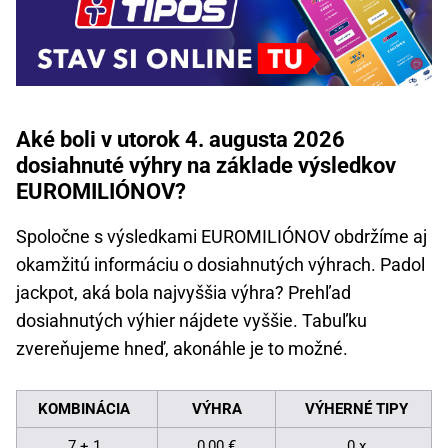
Aké boli v utorok 4. augusta 2026
dosiahnuté výhry na základe výsledkov
EUROMILIÓNOV?
Spoločne s výsledkami EUROMILIÓNOV obdržíme aj
okamžitú informáciu o dosiahnutých výhrach. Padol
jackpot, aká bola najvyššia výhra? Prehľad
dosiahnutých výhier nájdete vyššie. Tabuľku
zvereňujeme hneď, akonáhle je to možné.
KOMBINÁCIA
VÝHRA
VÝHERNÉ TIPY
7 + 1
0,00 €
0 x