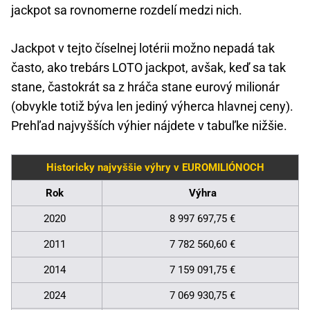
jackpot sa rovnomerne rozdelí medzi nich.
Jackpot v tejto číselnej lotérii možno nepadá tak
často, ako trebárs LOTO jackpot, avšak, keď sa tak
stane, častokrát sa z hráča stane eurový milionár
(obvykle totiž býva len jediný výherca hlavnej ceny).
Prehľad najvyšších výhier nájdete v tabuľke nižšie.
Historicky najvyššie výhry v EUROMILIÓNOCH
Rok
Výhra
2020
8 997 697,75 €
2011
7 782 560,60 €
2014
7 159 091,75 €
2024
7 069 930,75 €