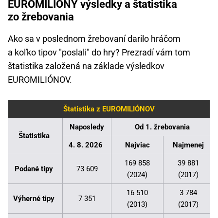
EUROMILIÓNY výsledky a štatistika
zo žrebovania
Ako sa v poslednom žrebovaní darilo hráčom
a koľko tipov "poslali" do hry? Prezradí vám tom
štatistika založená na základe výsledkov
EUROMILIÓNOV.
Štatistika z EUROMILIÓNOV
Naposledy
Od 1. žrebovania
Štatistika
4. 8. 2026
Najviac
Najmenej
169 858
39 881
Podané tipy
73 609
(2024)
(2017)
16 510
3 784
Výherné tipy
7 351
(2013)
(2017)