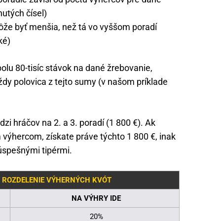
nutých čísel)
ôže byť menšia, než tá vo vyššom poradí
ké)
polu 80-tisíc stávok na dané žrebovanie,
ždy polovica z tejto sumy (v našom príklade
.
zi hráčov na 2. a 3. poradí (1 800 €). Ak
výhercom, získate práve týchto 1 800 €, inak
 úspešnými tipérmi.
– ROZDELENIE VÝHERNÝCH KVÓT
NA VÝHRY IDE
20%