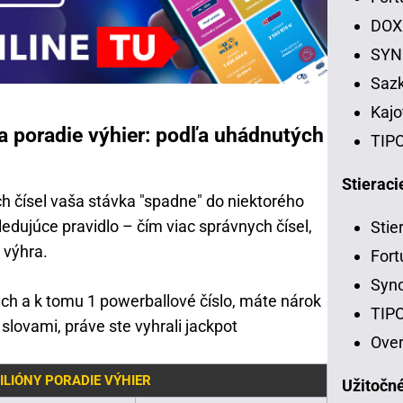
DOX
SYN
Sazk
Kajo
 poradie výhier: podľa uhádnutých
TIPO
Stieraci
ch čísel vaša stávka "spadne" do niektorého
sledujúce pravidlo – čím viac správnych čísel,
Stie
 výhra.
Fort
Syno
ých a k tomu 1 powerballové číslo, máte nárok
TIPO
 slovami, práve ste vyhrali jackpot
Over
LIÓNY PORADIE VÝHIER
Užitočné 