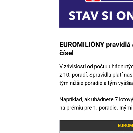
EUROMILIÓNY pravidlá a
čísel
V závislosti od počtu uhádnutý
z 10. poradí. Spravidla platí na
tým nižšie poradie a tým vyššia
Napríklad, ak uhádnete 7 lotov
na prémiu pre 1. poradie. Inými
EUROMI