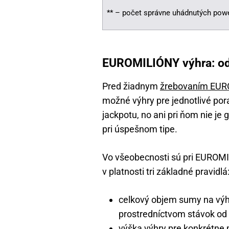
** – počet správne uhádnutých power
EUROMILIÓNY výhra: od 
Pred žiadnym
žrebovaním EU
možné výhry pre jednotlivé por
jackpotu, no ani pri ňom nie je
pri úspešnom tipe.
Vo všeobecnosti sú pri EUROMILI
v platnosti tri základné pravidlá
celkový objem sumy na výhry
prostredníctvom stávok od
výška výhry pre konkrétne 