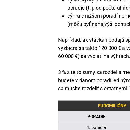
poradie (t. j. od počtu uhád
výhra v nižšom poradí nem
(môžu byť nanajvýš identic
Napríklad, ak stávkari podajú s
vyzbiera sa takto 120 000 € a v
60 000 €) sa vyplatí na výhrach
3 % z tejto sumy sa rozdelia med
budete v danom poradí jediným 
sa musíte rozdeliť s ostatnými
EUROMILIÓNY 
PORADIE
1. poradie