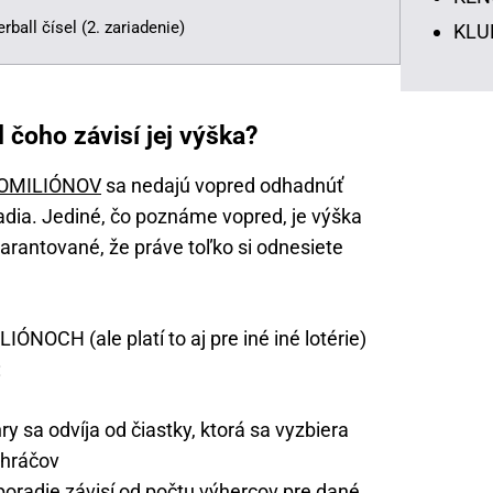
ball čísel (2. zariadenie)
KLU
čoho závisí jej výška?
ROMILIÓNOV
sa nedajú vopred odhadnúť
adia. Jediné, čo poznáme vopred, je výška
 garantované, že práve toľko si odnesiete
ÓNOCH (ale platí to aj pre iné iné lotérie)
:
 sa odvíja od čiastky, ktorá sa vyzbiera
 hráčov
poradie závisí od počtu výhercov pre dané