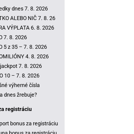
edky dnes 7. 8. 2026
KO ALEBO NIČ 7. 8. 26
RA VÝPLATA 6. 8. 2026
 7. 8. 2026
 5 z 35 – 7. 8. 2026
OMILIÓNY 4. 8. 2026
jackpot 7. 8. 2026
 10 – 7. 8. 2026
né výherné čísla
a dnes žrebuje?
a registráciu
port bonus za registráciu
una bonus za registráciu