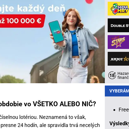
Hazard
finanč
VYBERÁM
é obdobie vo VŠETKO ALEBO NIČ?
Free
selnou lotériou. Neznamená to však,
Výsledky
presne 24 hodín, ale spravidla trvá necelých