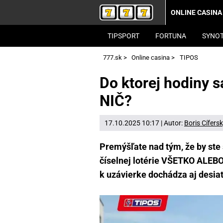
ONLINE CASINA
TIPSPORT
FORTUNA
SYNOT
777.sk
>
Online casina
>
TIPOS
Do ktorej hodiny
NIČ?
17.10.2025 10:17 | Autor:
Boris Cífers
Premýšľate nad tým, že by ste
číselnej lotérie VŠETKO ALEBO 
k uzávierke dochádza aj desi