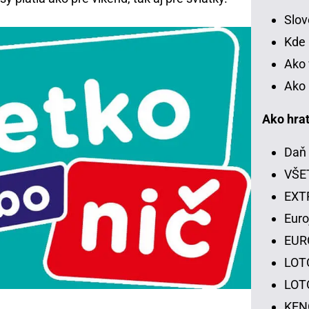
Slov
Kde 
Ako 
Ako 
Ako hrať
Daň 
VŠE
EXT
Euro
EUR
LOT
LOTO
KEN