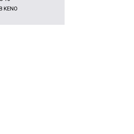
B KENO