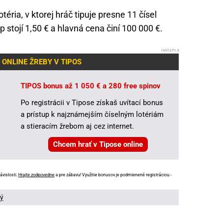
éria, v ktorej hráč tipuje presne 11 čísel
ip stojí 1,50 € a hlavná cena činí 100 000 €.
 ONLINE ŽREBY V TIPOS
TIPOS bonus až 1 050 € a 280 free spinov
Po registrácii v Tipose získaš uvítací bonus
a prístup k najznámejším číselným lotériám
a stieracím žrebom aj cez internet.
Chcem hrať v Tipose online
ávislosti.
Hrajte zodpovedne
a pre zábavu! Využitie bonusov je podmienené registráciou -
ký