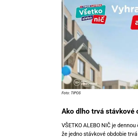
Foto: TIPOS
Ako dlho trvá stávkov
VŠETKO ALEBO NIČ je dennou čí
že jedno stávkové obdobie trvá 