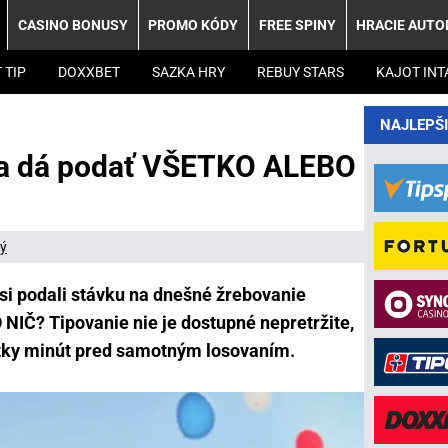
CASINO BONUSY
PROMO KÓDY
FREE SPINY
HRACIE AUT
 TIP
DOXXBET
SAZKA HRY
REBUY STARS
KAJOT INT
NAJLEPŠI
 sa dá podať VŠETKO ALEBO
ký
 si podali stávku na dnešné žrebovanie
NIČ? Tipovanie nie je dostupné nepretržite,
atky minút pred samotným losovaním.