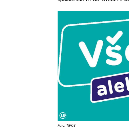
Foto: TIPOS