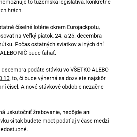
nemožňuje to tuzemská legislatíva, konkrétne
ch hrách.
atné číselné lotérie okrem Eurojackpotu,
sovať na Veľký piatok, 24. a 25. decembra
mútku. Počas ostatných sviatkov a iných dní
ALEBO NIČ bude ťahať.
23. decembra podáte stávku vo VŠETKO ALEBO
O 10
, to, či bude výherná sa dozviete najskôr
aní čísel. A nové stávkové obdobie nezačne
má uskutočniť žrebovanie, nedôjde ani
ávku si tak budete môcť podať aj v čase medzi
 nedostupné.