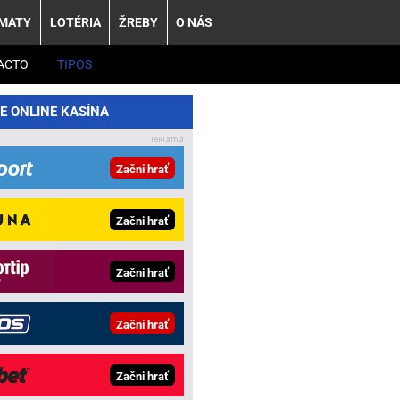
OMATY
LOTÉRIA
ŽREBY
O NÁS
ACTO
TIPOS
E ONLINE KASÍNA
Začni hrať
Začni hrať
Začni hrať
Začni hrať
Začni hrať