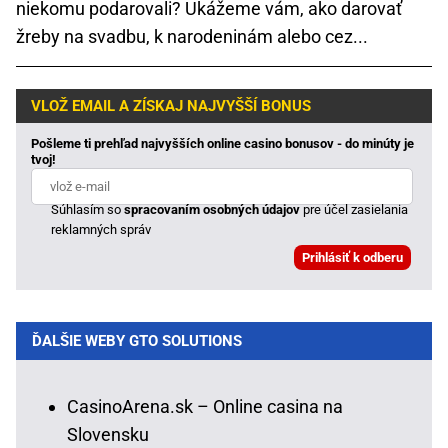
niekomu podarovali? Ukážeme vám, ako darovať
žreby na svadbu, k narodeninám alebo cez...
VLOŽ EMAIL A ZÍSKAJ NAJVYŠŠÍ BONUS
Pošleme ti prehľad najvyšších online casino bonusov - do minúty je
tvoj!
Súhlasím so
spracovaním osobných údajov
pre účel zasielania
reklamných správ
ĎALŠIE WEBY GTO SOLUTIONS
CasinoArena.sk – Online casina na
Slovensku