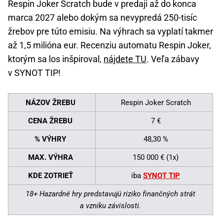
Respin Joker Scratch bude v predaji až do konca
marca 2027 alebo dokým sa nevypredá 250-tisíc
žrebov pre túto emisiu. Na výhrach sa vyplatí takmer
až 1,5 milióna eur. Recenziu automatu Respin Joker,
ktorým sa los inšpiroval,
nájdete TU
. Veľa zábavy
v SYNOT TIP!
NÁZOV ŽREBU
Respin Joker Scratch
CENA ŽREBU
7 €
% VÝHRY
48,30 %
MAX. VÝHRA
150 000 € (1x)
KDE ZOTRIEŤ
iba
SYNOT TIP
18+ Hazardné hry predstavujú riziko finančných strát
a vzniku závislosti.