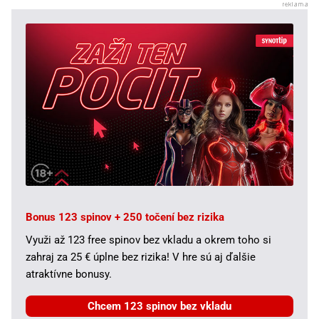
Bonus 123 spinov + 250 točení bez rizika
Využi až 123 free spinov bez vkladu a okrem toho si
zahraj za 25 € úplne bez rizika! V hre sú aj ďalšie
atraktívne bonusy.
Chcem 123 spinov bez vkladu