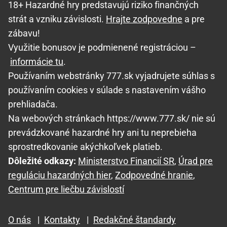
18+ Hazardné hry predstavujú riziko finančných
strát a vzniku závislosti.
Hrajte zodpovedne
a pre
zábavu!
Využitie bonusov je podmienené registráciou –
informácie tu
.
Používaním webstránky 777.sk vyjadrujete súhlas s
používaním cookies v súlade s nastavením vášho
prehliadača.
Na webových stránkach https://www.777.sk/ nie sú
prevádzkované hazardné hry ani tu neprebieha
sprostredkovanie akýchkoľvek platieb.
Dôležité odkazy:
Ministerstvo Financií SR
,
Úrad pre
reguláciu hazardných hier
,
Zodpovedné hranie
,
Centrum pre liečbu závislostí
O nás
|
Kontakty
|
Redakčné štandardy