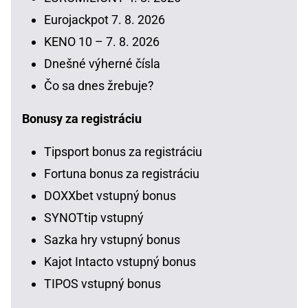
Eurojackpot 7. 8. 2026
KENO 10 – 7. 8. 2026
Dnešné výherné čísla
Čo sa dnes žrebuje?
Bonusy za registráciu
Tipsport bonus za registráciu
Fortuna bonus za registráciu
DOXXbet vstupný bonus
SYNOTtip vstupný
Sazka hry vstupný bonus
Kajot Intacto vstupný bonus
TIPOS vstupný bonus