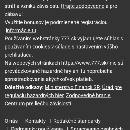
strát a vzniku závislosti.
Hrajte zodpovedne
a pre
zábavu!
Využitie bonusov je podmienené registráciou –
informácie tu
.
Používaním webstránky 777.sk vyjadrujete súhlas s
používaním cookies v súlade s nastavením vášho
prehliadača.
Na webových stránkach https://www.777.sk/ nie sú
prevádzkované hazardné hry ani tu neprebieha
sprostredkovanie akýchkoľvek platieb.
Dôležité odkazy:
Ministerstvo Financií SR
,
Úrad pre
reguláciu hazardných hier
,
Zodpovedné hranie
,
Centrum pre liečbu závislostí
O nás
|
Kontakty
|
Redakčné štandardy
|
Podmienky používania
|
Spracovanie osobných