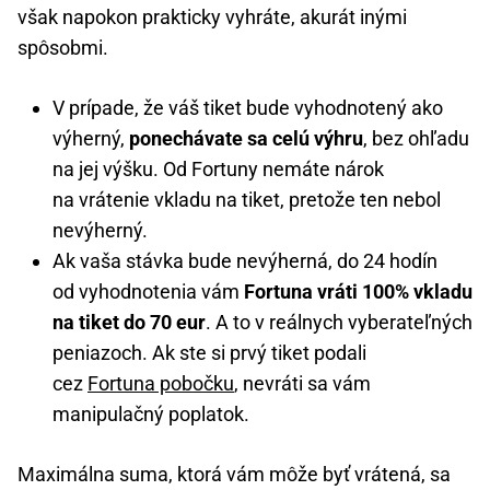
však napokon prakticky vyhráte, akurát inými
spôsobmi.
V prípade, že váš tiket bude vyhodnotený ako
výherný,
ponechávate sa celú výhru
, bez ohľadu
na jej výšku. Od Fortuny nemáte nárok
na vrátenie vkladu na tiket, pretože ten nebol
nevýherný.
Ak vaša stávka bude nevýherná, do 24 hodín
od vyhodnotenia vám
Fortuna vráti 100% vkladu
na tiket do 70 eur
. A to v reálnych vyberateľných
peniazoch. Ak ste si prvý tiket podali
cez
Fortuna pobočku
, nevráti sa vám
manipulačný poplatok.
Maximálna suma, ktorá vám môže byť vrátená, sa