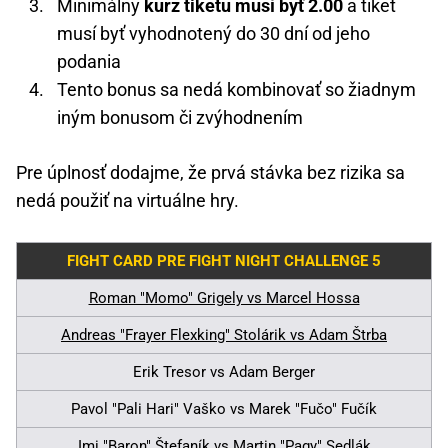
Minimálny
kurz tiketu musí byť 2.00
a tiket
musí byť vyhodnotený do 30 dní od jeho
podania
Tento bonus sa nedá kombinovať so žiadnym
iným bonusom či zvýhodnením
Pre úplnosť dodajme, že prvá stávka bez rizika sa
nedá použiť na virtuálne hry.
FIGHT CARD PRE
FIGHT NIGHT CHALLENGE 5
Roman "Momo" Grigely vs Marcel Hossa
Andreas "Frayer Flexking" Stolárik vs Adam Štrba
Erik Tresor vs Adam Berger
Pavol "Pali Hari" Vaško vs Marek "Fučo" Fučík
Imi "Baron" Štefaník vs Martin "Pagy" Sedlák