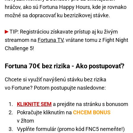
hráčov, ako sú Fortuna Happy Hours, kde je rovnako
možné sa dopracovať ku bezrizikovej stávke.
TIP: Registráciou získavate prístup aj ku živým
streamom na
Fortuna TV
, vrátane tomu z Fight Night
Challenge 5!
Fortuna 70€ bez rizika - Ako postupovať?
Chcete si využiť navýšenú stávku bez rizika
vo Fortune? Potom postupujte nasledovne:
KLIKNITE SEM
a prejdite na stránku s bonusom
Pokračujte kliknutím na
CHCEM BONUS
v žltom
Vyplňte formulár (promo kód FNC5 nemeňte!)