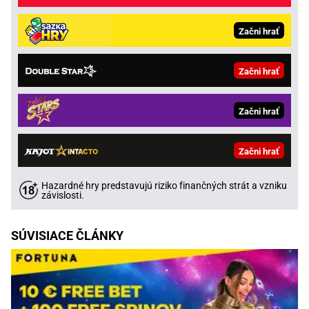
Začni hrať
Začni hrať
Začni hrať
Začni hrať
Hazardné hry predstavujú riziko finančných strát a vzniku
závislosti.
SÚVISIACE ČLÁNKY