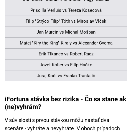
Priscilla Verluis vs Tereza Kosecová
Filip "Strýco Filip" Tóth vs Miroslav Vlček
Jan Murcin vs Michal Mošpan
Matej "Kiry the King" Kiraly vs Alexander Cverna
Erik Tlkanec vs Robert Racz
Jozef Koller vs Filip Hačko
Juraj Kočí vs Franko Trantalič
iFortuna stávka bez rizika - Čo sa stane ak
(ne)vyhrám?
V súvislosti s prvou stávkou môžu nastať dva
scenáre - vyhráte a nevyhráte. V oboch prípadoch