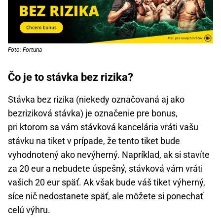
Foto: Fortuna
Čo je to stávka bez rizika?
Stávka bez rizika (niekedy označovaná aj ako
bezriziková stávka) je označenie pre bonus,
pri ktorom sa vám stávková kancelária vráti vašu
stávku na tiket v prípade, že tento tiket bude
vyhodnotený ako nevýherný. Napríklad, ak si stavíte
za 20 eur a nebudete úspešný, stávková vám vráti
vašich 20 eur späť. Ak však bude váš tiket výherný,
síce nič nedostanete späť, ale môžete si ponechať
celú výhru.