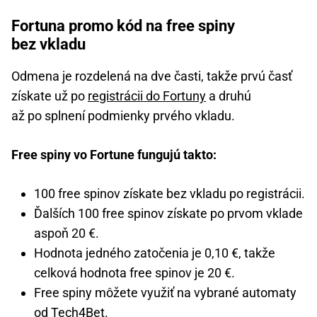
Fortuna promo kód na free spiny
bez vkladu
Odmena je rozdelená na dve časti, takže prvú časť
získate už po
registrácii do Fortuny
a druhú
až po splnení podmienky prvého vkladu.
Free spiny vo Fortune fungujú takto:
100 free spinov získate bez vkladu po registrácii.
Ďalších 100 free spinov získate po prvom vklade
aspoň 20 €.
Hodnota jedného zatočenia je 0,10 €, takže
celková hodnota free spinov je 20 €.
Free spiny môžete využiť na vybrané automaty
od Tech4Bet.