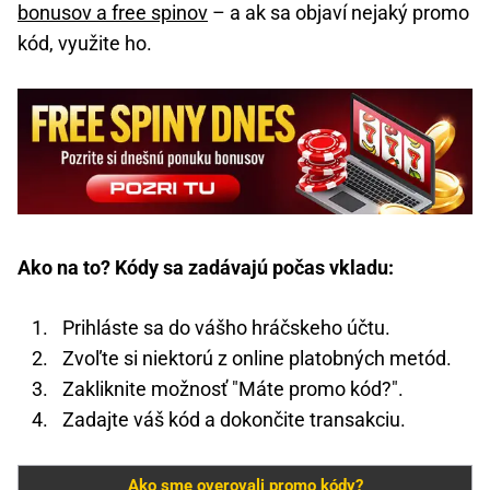
bonusov a free spinov
– a ak sa objaví nejaký promo
kód, využite ho.
Ako na to? Kódy sa zadávajú počas vkladu:
Prihláste sa do vášho hráčskeho účtu.
Zvoľte si niektorú z online platobných metód.
Zakliknite možnosť "Máte promo kód?".
Zadajte váš kód a dokončite transakciu.
Ako sme overovali promo kódy?