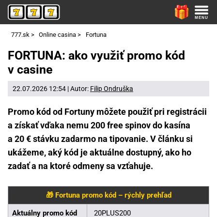
777.sk
>
Online casina
>
Fortuna
FORTUNA: ako využiť promo kód
v casine
22.07.2026 12:54 | Autor:
Filip Ondruška
Promo kód od Fortuny môžete použiť pri registrácii
a získať vďaka nemu 200 free spinov do kasína
a 20 € stávku zadarmo na tipovanie. V článku si
ukážeme, aký kód je aktuálne dostupný, ako ho
zadať a na ktoré odmeny sa vzťahuje.
🎁 Fortuna promo kód – rýchly prehľad
Aktuálny promo kód
20PLUS200