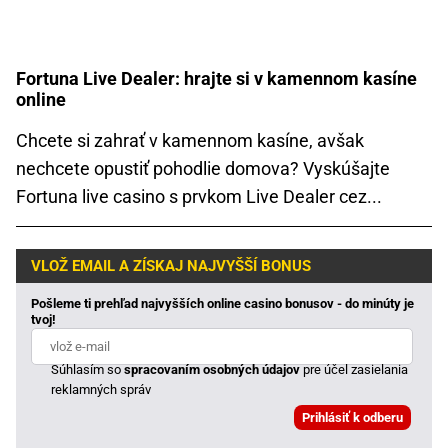
Fortuna Live Dealer: hrajte si v kamennom kasíne
online
Chcete si zahrať v kamennom kasíne, avšak
nechcete opustiť pohodlie domova? Vyskúšajte
Fortuna live casino s prvkom Live Dealer cez...
VLOŽ EMAIL A ZÍSKAJ NAJVYŠŠÍ BONUS
Pošleme ti prehľad najvyšších online casino bonusov - do minúty je
tvoj!
Súhlasím so
spracovaním osobných údajov
pre účel zasielania
reklamných správ