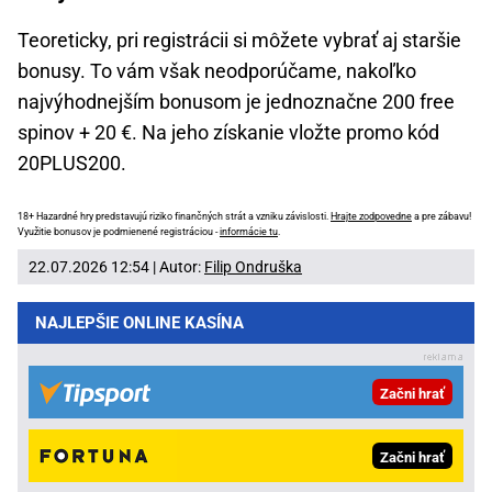
Teoreticky, pri registrácii si môžete vybrať aj staršie
bonusy. To vám však neodporúčame, nakoľko
najvýhodnejším bonusom je jednoznačne 200 free
spinov + 20 €. Na jeho získanie vložte promo kód
20PLUS200.
18+ Hazardné hry predstavujú riziko finančných strát a vzniku závislosti.
Hrajte zodpovedne
a pre zábavu!
Využitie bonusov je podmienené registráciou -
informácie tu
.
22.07.2026 12:54 | Autor:
Filip Ondruška
NAJLEPŠIE ONLINE KASÍNA
Začni hrať
Začni hrať