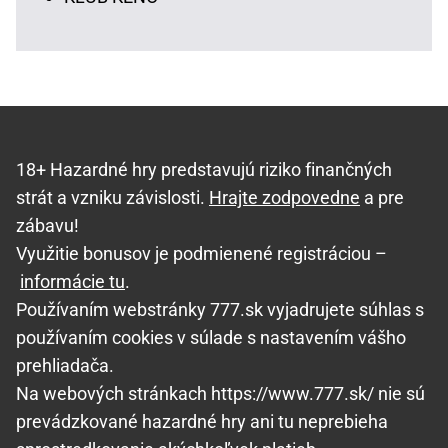
18+ Hazardné hry predstavujú riziko finančných
strát a vzniku závislosti.
Hrajte zodpovedne
a pre
zábavu!
Využitie bonusov je podmienené registráciou –
informácie tu
.
Používaním webstránky 777.sk vyjadrujete súhlas s
používaním cookies v súlade s nastavením vášho
prehliadača.
Na webových stránkach https://www.777.sk/ nie sú
prevádzkované hazardné hry ani tu neprebieha