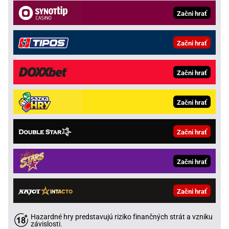
Začni hrať
Začni hrať
Začni hrať
Začni hrať
Začni hrať
Začni hrať
Začni hrať
Hazardné hry predstavujú riziko finančných strát a vzniku
závislosti.