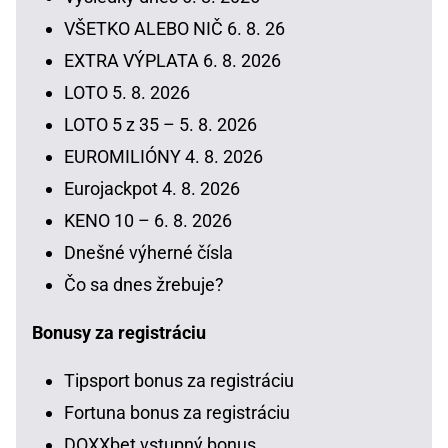
VŠETKO ALEBO NIČ 6. 8. 26
EXTRA VÝPLATA 6. 8. 2026
LOTO 5. 8. 2026
LOTO 5 z 35 – 5. 8. 2026
EUROMILIÓNY 4. 8. 2026
Eurojackpot 4. 8. 2026
KENO 10 – 6. 8. 2026
Dnešné výherné čísla
Čo sa dnes žrebuje?
Bonusy za registráciu
Tipsport bonus za registráciu
Fortuna bonus za registráciu
DOXXbet vstupný bonus