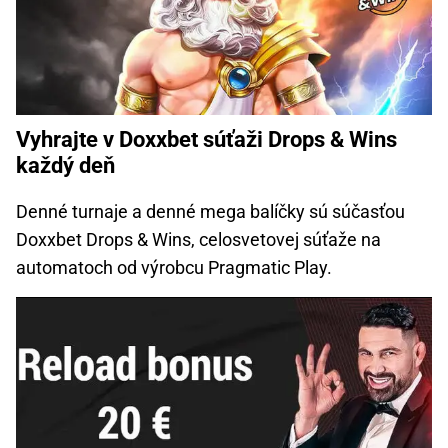
Vyhrajte v Doxxbet súťaži Drops & Wins
každý deň
Denné turnaje a denné mega balíčky sú súčasťou
Doxxbet Drops & Wins, celosvetovej súťaže na
automatoch od výrobcu Pragmatic Play.