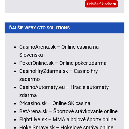
ĎALŠIE WEBY GTO SOLUTIONS
CasinoArena.sk – Online casina na
Slovensku
PokerOnline.sk – Online poker zdarma
CasinoHryZdarma.sk – Casino hry
zadarmo
CasinoAutomaty.eu – Hracie automaty
zdarma
24casino.sk – Online SK casina
BetArena.sk – Športové stávkovanie online
FightLive.sk – MMA a bojové športy online
HokejSpravy.sk – Hokejové správy online