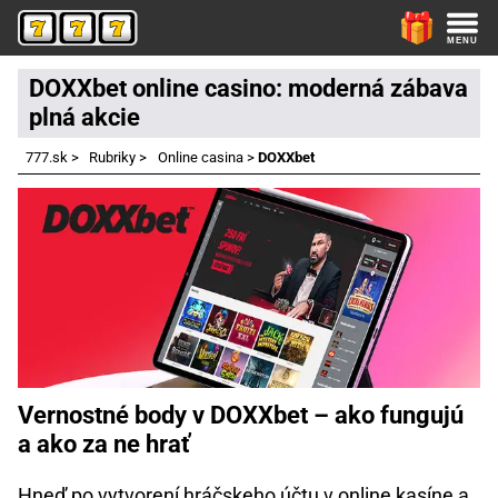
DOXXbet online casino: moderná zábava
plná akcie
777.sk
>
Rubriky
>
Online casina
>
DOXXbet
Vernostné body v DOXXbet – ako fungujú
a ako za ne hrať
Hneď po vytvorení hráčskeho účtu v online kasíne a