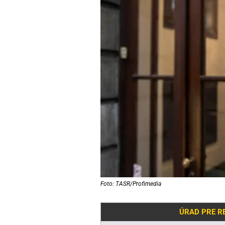
Foto: TASR/Profimedia
ÚRAD PRE R