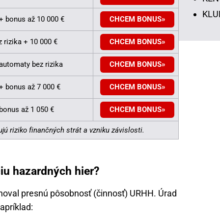
KLU
 + bonus až 10 000 €
CHCEM BONUS
 rizika + 10 000 €
CHCEM BONUS
automaty bez rizika
CHCEM BONUS
 + bonus až 7 000 €
CHCEM BONUS
 bonus až 1 050 €
CHCEM BONUS
ú riziko finančných strát a vzniku závislosti.
ciu hazardných hier?
noval presnú pôsobnosť (činnosť) URHH. Úrad
apríklad: