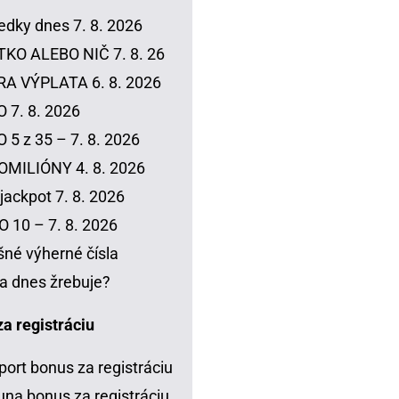
edky dnes 7. 8. 2026
KO ALEBO NIČ 7. 8. 26
RA VÝPLATA 6. 8. 2026
 7. 8. 2026
 5 z 35 – 7. 8. 2026
OMILIÓNY 4. 8. 2026
jackpot 7. 8. 2026
 10 – 7. 8. 2026
né výherné čísla
a dnes žrebuje?
a registráciu
port bonus za registráciu
una bonus za registráciu