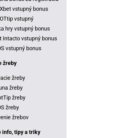
Xbet vstupný bonus
OTtip vstupný
a hry vstupný bonus
t Intacto vstupný bonus
S vstupný bonus
e žreby
racie žreby
una žreby
tTip žreby
S žreby
enie žrebov
info, tipy a triky