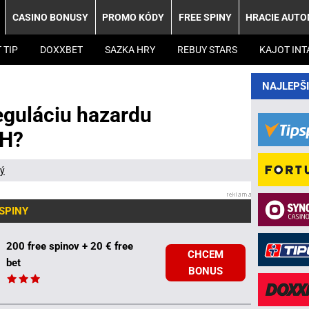
CASINO BONUSY
PROMO KÓDY
FREE SPINY
HRACIE AUT
 TIP
DOXXBET
SAZKA HRY
REBUY STARS
KAJOT INT
NAJLEPŠI
eguláciu hazardu
HH?
ký
SPINY
200 free spinov + 20 € free
CHCEM
bet
BONUS