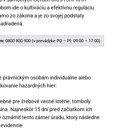
obom ide o kultiváciu a efektívnu reguláciu
amo zo zákona a je zo svojej podstaty
nadradená.
ím:
0800 800 900 (v prevádzke PO – PI: 09:00 – 17:00)
je právnickým osobám individuálne alebo
kovanie hazardných hier:
ebné pre žrebové vecné lotérie, tomboly
ína. Najneskôr 15 dní pred začiatkom ich
é oznámiť tento zámer úradu, ktorý následne
evidencie.