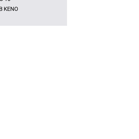
B KENO