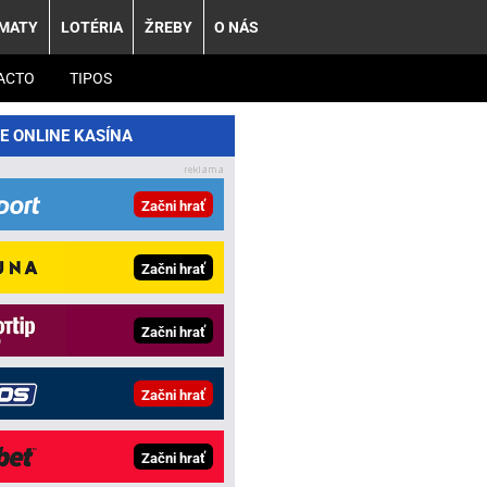
OMATY
LOTÉRIA
ŽREBY
O NÁS
ACTO
TIPOS
E ONLINE KASÍNA
Začni hrať
Začni hrať
Začni hrať
Začni hrať
Začni hrať