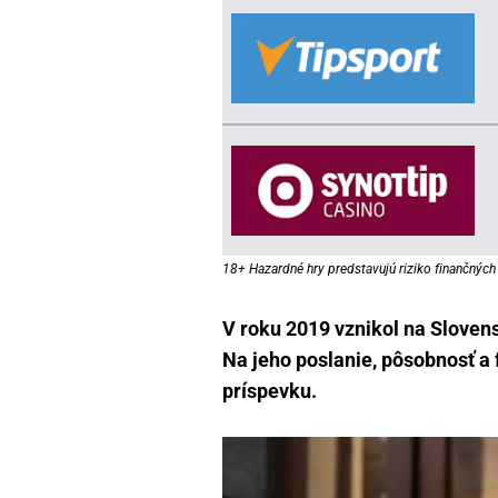
18+ Hazardné hry predstavujú riziko finančných s
V roku 2019 vznikol na Sloven
Na jeho poslanie, pôsobnosť a
príspevku.