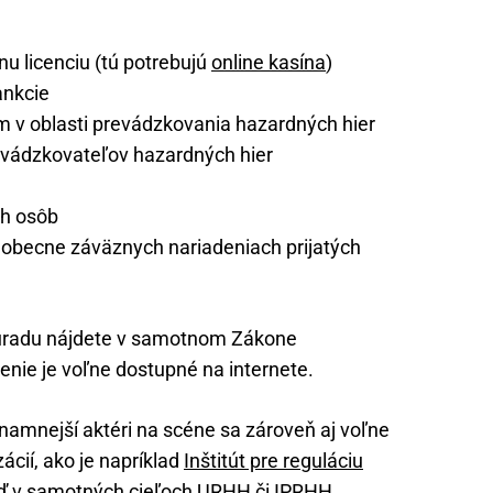
u licenciu (tú potrebujú
online kasína
)
ankcie
m v oblasti prevádzkovania hazardných hier
revádzkovateľov hazardných hier
ch osôb
eobecne záväznych nariadeniach prijatých
úradu nájdete v samotnom Zákone
enie je voľne dostupné na internete.
namnejší aktéri na scéne sa zároveň aj voľne
ácií, ako je napríklad
Inštitút pre reguláciu
ď v samotných cieľoch URHH či IPRHH