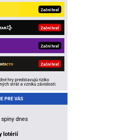
Začni hrať
Začni hrať
Začni hrať
Začni hrať
né hry predstavujú riziko
ných strát a vzniku závislosti.
E PRE VÁS
 spiny dnes
 lotérií