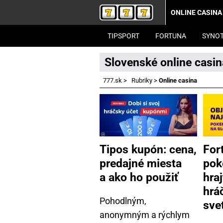
ONLINE CASINA
TIPSPORT
FORTUNA
SYNOT
Slovenské online casin
777.sk
>
Rubriky
>
Online casina
Tipos kupón: cena,
For
predajné miesta
pok
a ako ho použiť
hraj
hrá
Pohodlným,
sve
anonymným a rýchlym