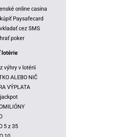
enské online casina
kúpiť Paysafecard
vkladať cez SMS
hrať poker
 lotérie
z výhry v lotérii
TKO ALEBO NIČ
RA VÝPLATA
jackpot
OMILIÓNY
O
 5 z 35
O 10