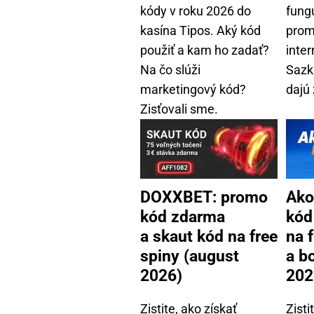
kódy v roku 2026 do
fung
kasína Tipos. Aký kód
prom
použiť a kam ho zadať?
inte
Na čo slúži
Sazk
marketingový kód?
dajú 
Zisťovali sme.
DOXXBET: promo
Ako
kód zdarma
kód
a skaut kód na free
na 
spiny (august
a b
2026)
202
Zistite, ako získať
Zisti