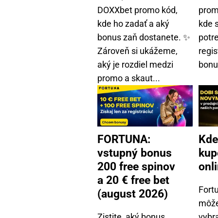
DOXXbet promo kód,
prom
kde ho zadať a aký
kde s
bonus zaň dostanete. ✨
potre
Zároveň si ukážeme,
regis
aký je rozdiel medzi
bonu
promo a skaut...
FORTUNA:
Kde
vstupný bonus
kup
200 free spinov
onl
a 20 € free bet
Fort
(august 2026)
môže
Zistite, aký bonus
vybra