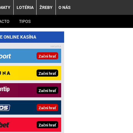
OMATY
LOTÉRIA
ŽREBY
O NÁS
ACTO
TIPOS
E ONLINE KASÍNA
Začni hrať
Začni hrať
Začni hrať
Začni hrať
Začni hrať