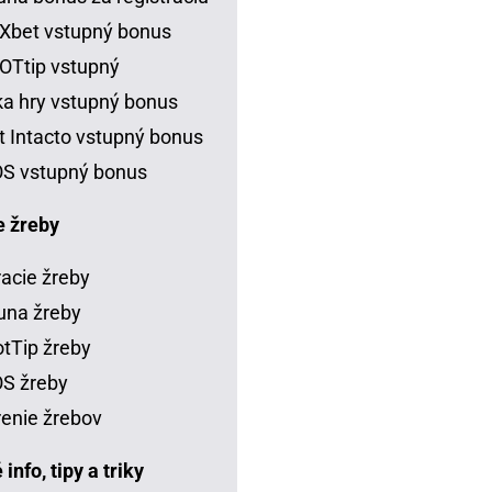
Xbet vstupný bonus
OTtip vstupný
a hry vstupný bonus
t Intacto vstupný bonus
S vstupný bonus
e žreby
racie žreby
una žreby
tTip žreby
S žreby
enie žrebov
info, tipy a triky