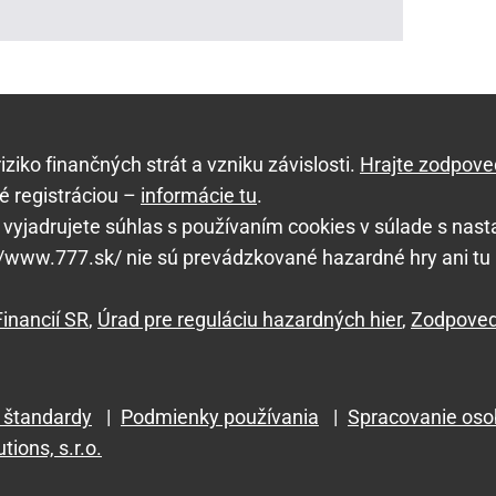
ziko finančných strát a vzniku závislosti.
Hrajte zodpov
é registráciou –
informácie tu
.
vyjadrujete súhlas s používaním cookies v súlade s nas
/www.777.sk/ nie sú prevádzkované hazardné hry ani tu
Financií SR
,
Úrad pre reguláciu hazardných hier
,
Zodpoved
 štandardy
|
Podmienky používania
|
Spracovanie oso
tions, s.r.o.