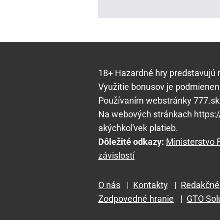
18+ Hazardné hry predstavujú ri
Využitie bonusov je podmienen
Používaním webstránky 777.sk 
Na webových stránkach https:/
akýchkoľvek platieb.
Dôležité odkazy:
Ministerstvo 
závislostí
O nás
|
Kontakty
|
Redakčné
Zodpovedné hranie
|
GTO Solu