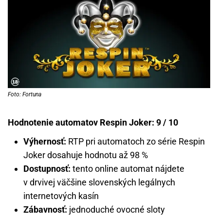
Foto: Fortuna
Hodnotenie automatov Respin Joker: 9 / 10
Výhernosť:
RTP pri automatoch zo série Respin
Joker dosahuje hodnotu až 98 %
Dostupnosť:
tento online automat nájdete
v drvivej väčšine slovenských legálnych
internetových kasín
Zábavnosť:
jednoduché ovocné sloty