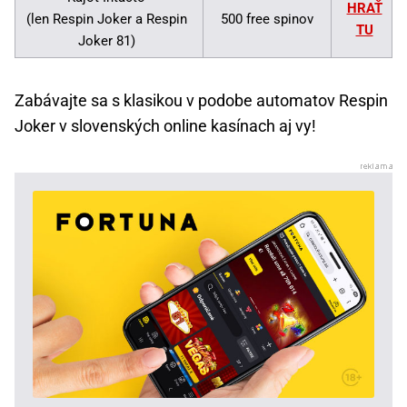
HRAŤ
(len Respin Joker a Respin
500 free spinov
TU
Joker 81)
Zabávajte sa s klasikou v podobe automatov Respin
Joker v slovenských online kasínach aj vy!