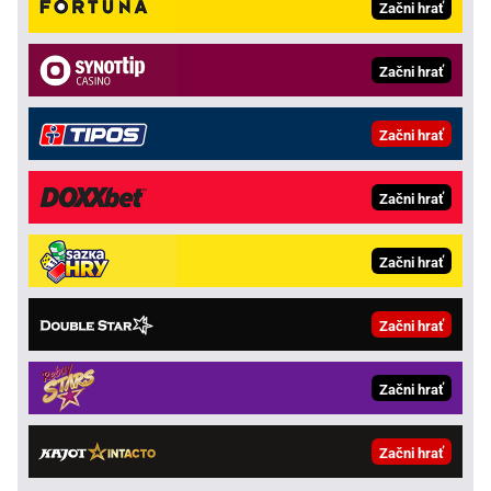
Začni hrať
Začni hrať
Začni hrať
Začni hrať
Začni hrať
Začni hrať
Začni hrať
Začni hrať