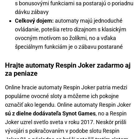
s bonusovými funkciami sa postarajú o poriadnu
dávku zábavy
Celkový dojem:
automaty majú jednoduché
ovládanie, potešia retro dizajnom s klasickým
ovocným motívom so žolíkmi, no a vďaka
špeciálnym funkciám je o zábavu postarané
Hrajte automaty Respin Joker zadarmo aj
za peniaze
Online hracie automaty Respin Joker patria medzi
populárne ovocné sloty a môžeme ich pokojne
označiť ako legendu. Online automaty Respin Joker
sú z dielne dodávateľa Synot Games
, no a Respin
Joker uzrel svetlo sveta v roku 2017. Neskôr prišli
vývojári s pokračovaním v podobe slotu Respin