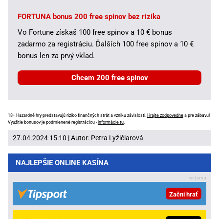
FORTUNA bonus 200 free spinov bez rizika
Vo Fortune získaš 100 free spinov a 10 € bonus
zadarmo za registráciu. Ďalších 100 free spinov a 10 €
bonus len za prvý vklad.
Chcem 200 free spinov
18+ Hazardné hry predstavujú riziko finančných strát a vzniku závislosti.
Hrajte zodpovedne
a pre zábavu!
Využitie bonusov je podmienené registráciou -
informácie tu
.
27.04.2024 15:10 | Autor:
Petra Lyžičiarová
NAJLEPŠIE ONLINE KASÍNA
Začni hrať