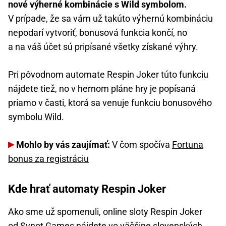
nové výherné kombinácie s Wild symbolom.
V prípade, že sa vám už takúto výhernú kombináciu
nepodarí vytvoriť, bonusová funkcia končí, no
a na váš účet sú pripísané všetky získané výhry.
Pri pôvodnom automate Respin Joker túto funkciu
nájdete tiež, no v hernom pláne hry je popísaná
priamo v časti, ktorá sa venuje funkciu bonusového
symbolu Wild.
Mohlo by vás zaujímať:
V čom spočíva
Fortuna
bonus za registráciu
Kde hrať automaty Respin Joker
Ako sme už spomenuli, online sloty Respin Joker
od Synot Games nájdete vo väčšine slovenských