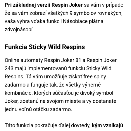
Pri základnej verzii Respin Joker
sa vám v prípade,
že sa vám zobrazí všetkých 9 symbolov rovnakých,
vaša výhra vďaka funkcii Násobiace plátna
zdvojnásobí.
Funkcia Sticky Wild Respins
Online automaty Respin Joker 81 a Respin Joker
243 majú implementovanú funkciu Sticky Wild
Respins. Tá vám umožňuje získať
free spiny
zadarmo
a funguje tak, že všetky výherné
kombinácie, ktorých súčasťou je divoký symbol
Joker, zostanú na svojom mieste a vy dostanete
jednu voľnú otáčku zadarmo.
Táto funkcia pokračuje ďalej dovtedy,
kým vznikajú