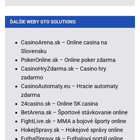
ĎALŠIE WEBY GTO SOLUTIONS
CasinoArena.sk – Online casina na
Slovensku
PokerOnline.sk – Online poker zdarma
CasinoHryZdarma.sk – Casino hry
zadarmo
CasinoAutomaty.eu – Hracie automaty
zdarma
24casino.sk – Online SK casina
BetArena.sk – Športové stávkovanie online
FightLive.sk – MMA a bojové športy online
HokejSpravy.sk – Hokejové správy online
FutbalSpravy.sk – Futbalový portál online