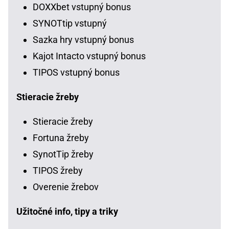
DOXXbet vstupný bonus
SYNOTtip vstupný
Sazka hry vstupný bonus
Kajot Intacto vstupný bonus
TIPOS vstupný bonus
Stieracie žreby
Stieracie žreby
Fortuna žreby
SynotTip žreby
TIPOS žreby
Overenie žrebov
Užitočné info, tipy a triky