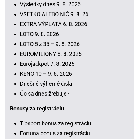
Výsledky dnes 9. 8. 2026
VŠETKO ALEBO NIČ 9. 8. 26
EXTRA VÝPLATA 6. 8. 2026
LOTO 9. 8. 2026
LOTO 5 z 35 – 9. 8. 2026
EUROMILIÓNY 8. 8. 2026
Eurojackpot 7. 8. 2026
KENO 10 – 9. 8. 2026
Dnešné výherné čísla
Čo sa dnes žrebuje?
Bonusy za registráciu
Tipsport bonus za registráciu
Fortuna bonus za registráciu