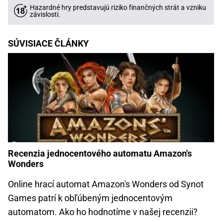
Hazardné hry predstavujú riziko finančných strát a vzniku
závislosti.
SÚVISIACE ČLÁNKY
Recenzia jednocentového automatu Amazon's
Wonders
Online hrací automat Amazon's Wonders od Synot
Games patrí k obľúbeným jednocentovým
automatom. Ako ho hodnotíme v našej recenzii?