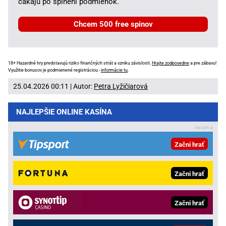
čakajú po splnení podmienok.
Chcem 500 free spinov
18+ Hazardné hry predstavujú riziko finančných strát a vzniku závislosti.
Hrajte zodpovedne
a pre zábavu!
Využitie bonusov je podmienené registráciou -
informácie tu
.
25.04.2026 00:11 | Autor:
Petra Lyžičiarová
NAJLEPŠIE ONLINE KASÍNA
Začni hrať
Začni hrať
Začni hrať