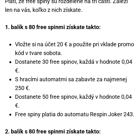
Platí, že free spiny sú rozdelené na tri časti. Záleží
len na vás, koľko z nich získate.
1. balík s 80 free spinmi získate takto:
Vložte si na účet 20 € a použite pri vklade promo
kód v tvare sobota.
Dostanete 30 free spinov, každá v hodnote 0,04
€.
S hracími automatmi sa zabavte za najmenej
250 €.
Dostanete 50 free spinov, každý v hodnote 0,04
€.
Free spiny platia do automatu Respin Joker 243.
2. balík s 80 free spinmi získate takto: