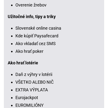
Overenie žrebov
Užitočné info, tipy a triky
Slovenské online casina
Kde kúpiť Paysafecard
Ako vkladať cez SMS
Ako hrať poker
Ako hrať lotérie
Daň z výhry v lotérii
VŠETKO ALEBO NIČ
EXTRA VÝPLATA
Eurojackpot
EUROMILIÓNY