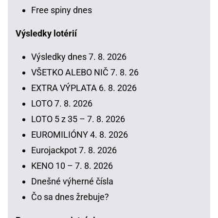
Free spiny dnes
Výsledky lotérií
Výsledky dnes 7. 8. 2026
VŠETKO ALEBO NIČ 7. 8. 26
EXTRA VÝPLATA 6. 8. 2026
LOTO 7. 8. 2026
LOTO 5 z 35 – 7. 8. 2026
EUROMILIÓNY 4. 8. 2026
Eurojackpot 7. 8. 2026
KENO 10 – 7. 8. 2026
Dnešné výherné čísla
Čo sa dnes žrebuje?