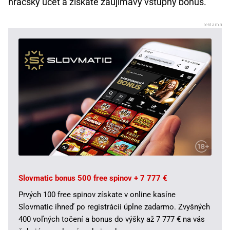
hráčsky účet a získate zaujímavý vstupný bonus.
Slovmatic bonus 500 free spinov + 7 777 €
Prvých 100 free spinov získate v online kasíne
Slovmatic ihneď po registrácii úplne zadarmo. Zvyšných
400 voľných točení a bonus do výšky až 7 777 € na vás