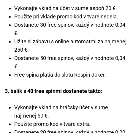
Vykonajte vklad na účet v sume aspoň 20 €.
Použite pri vklade promo kód v tvare nedela.
Dostanete 30 free spinov, každý v hodnote 0,04
€.
Užite si zábavu s online automatmi za najmenej
250 €.
Dostanete 50 free spinov, každý v hodnote 0,04
€.
Free spina platia do slotu Respin Joker.
3. balík s 40 free spinmi dostanete takto:
Vykonajte vklad na hráčsky účet v sume
najmenej 50 €.
Použite promo kód v tvare extra.
Dostanete 20 free spinov, každý v hodnote 0,20