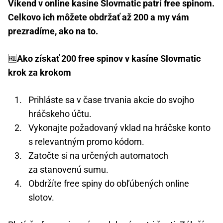
Víkend v online kasíne Slovmatic patrí free spinom.
Celkovo ich môžete obdržať až 200 a my vám
prezradíme, ako na to.
🆓
Ako získať 200 free spinov v kasíne Slovmatic
krok za krokom
Prihláste sa v čase trvania akcie do svojho
hráčskeho účtu.
Vykonajte požadovaný vklad na hráčske konto
s relevantným promo kódom.
Zatočte si na určených automatoch
za stanovenú sumu.
Obdržíte free spiny do obľúbených online
slotov.