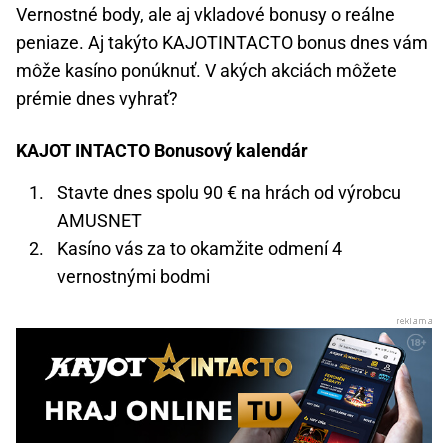
Vernostné body, ale aj vkladové bonusy o reálne
peniaze. Aj takýto KAJOTINTACTO bonus dnes vám
môže kasíno ponúknuť. V akých akciách môžete
prémie dnes vyhrať?
KAJOT INTACTO Bonusový kalendár
Stavte dnes spolu 90 € na hrách od výrobcu
AMUSNET
Kasíno vás za to okamžite odmení 4
vernostnými bodmi