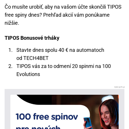
Čo musíte urobiť, aby na vašom účte skončili TIPOS
free spiny dnes? Prehľad akcií vám ponúkame
nižšie.
TIPOS Bonusové trháky
Stavte dnes spolu 40 € na automatoch
od TECH4BET
TIPOS vás za to odmení 20 spinmi na 100
Evolutions