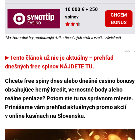
10 000 € + 250
CHCEM
spinov
BONUS
18+ Hazardné hry predstavujú riziko finančných strát a vzniku závislosti.
Tento článok už nie je aktuálny – prehľad
dnešných free spinov
NÁJDETE TU
.
Chcete free spiny dnes alebo dnešné casino bonusy
obsahujúce herný kredit, vernostné body alebo
reálne peniaze? Potom ste tu na správnom mieste.
Prinášame vám prehľad aktuálnych promo akcií
v online kasínach na Slovensku.