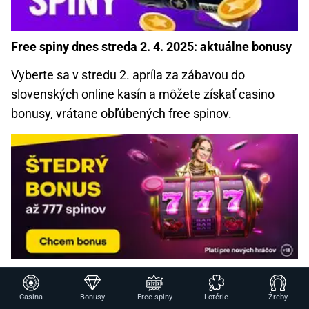
Free spiny dnes streda 2. 4. 2025: aktuálne bonusy
Vyberte sa v stredu 2. apríla za zábavou do
slovenských online kasín a môžete získať casino
bonusy, vrátane obľúbených free spinov.
Ako funguje Fortuna vstupný bonus 777 spinov?
Casina
Bonusy
Free spiny
Lotérie
Žreby
Zaregistrujte sa vo Fortune a dopracujte sa ku až