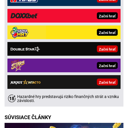
Začni hrať
Začni hrať
Začni hrať
Začni hrať
Začni hrať
Hazardné hry predstavujú riziko finančných strát a vzniku
závislosti.
SÚVISIACE ČLÁNKY