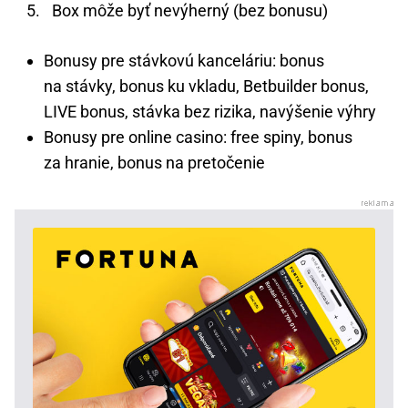
Box môže byť nevýherný (bez bonusu)
Bonusy pre stávkovú kanceláriu: bonus
na stávky, bonus ku vkladu, Betbuilder bonus,
LIVE bonus, stávka bez rizika, navýšenie výhry
Bonusy pre online casino: free spiny, bonus
za hranie, bonus na pretočenie