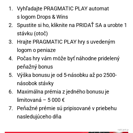
Vyhľadajte PRAGMATIC PLAY automat
s logom Drops & Wins
Spustite si ho, kliknite na PRIDAŤ SA a urobte 1
stávku (otoč)
Hrajte PRAGMATIC PLAY hry s uvedeným
logom o peniaze
Počas hry vám môže byť náhodne pridelený
peňažný bonus
Výška bonusu je od 5-násobku až po 2500-
násobok stávky
Maximálna prémia z jedného bonusu je
limitovaná – 5 000 €
Peňažné prémie sú pripisované v priebehu
nasledujúceho dňa