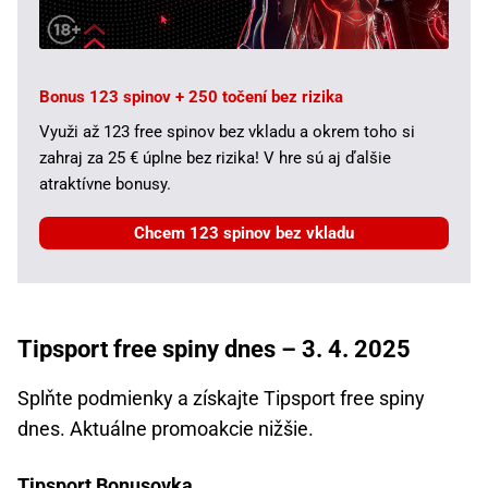
Bonus 123 spinov + 250 točení bez rizika
Využi až 123 free spinov bez vkladu a okrem toho si
zahraj za 25 € úplne bez rizika! V hre sú aj ďalšie
atraktívne bonusy.
Chcem 123 spinov bez vkladu
Tipsport free spiny dnes – 3. 4. 2025
Splňte podmienky a získajte Tipsport free spiny
dnes. Aktuálne promoakcie nižšie.
Tipsport Bonusovka