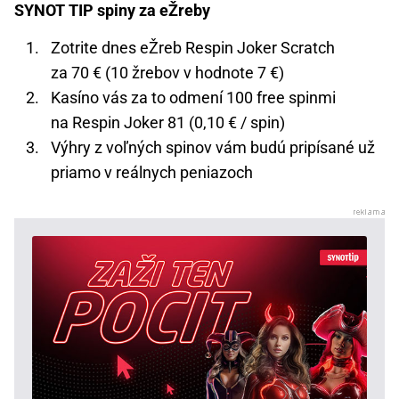
SYNOT TIP spiny za eŽreby
Zotrite dnes eŽreb Respin Joker Scratch
za 70 € (10 žrebov v hodnote 7 €)
Kasíno vás za to odmení 100 free spinmi
na Respin Joker 81 (0,10 € / spin)
Výhry z voľných spinov vám budú pripísané už
priamo v reálnych peniazoch