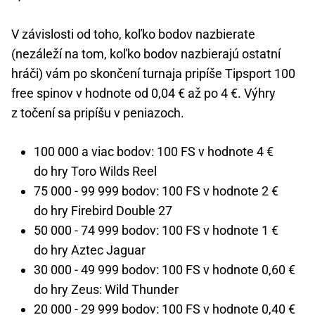
V závislosti od toho, koľko bodov nazbierate
(nezáleží na tom, koľko bodov nazbierajú ostatní
hráči) vám po skončení turnaja pripíše Tipsport 100
free spinov v hodnote od 0,04 € až po 4 €. Výhry
z točení sa pripíšu v peniazoch.
100 000 a viac bodov: 100 FS v hodnote 4 €
do hry Toro Wilds Reel
75 000 - 99 999 bodov: 100 FS v hodnote 2 €
do hry Firebird Double 27
50 000 - 74 999 bodov: 100 FS v hodnote 1 €
do hry Aztec Jaguar
30 000 - 49 999 bodov: 100 FS v hodnote 0,60 €
do hry Zeus: Wild Thunder
20 000 - 29 999 bodov: 100 FS v hodnote 0,40 €