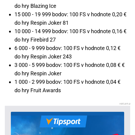
do hry Blazing Ice
15 000 - 19 999 bodov: 100 FS v hodnote 0,20 €
do hry Respin Joker 81
10 000 - 14 999 bodov: 100 FS v hodnote 0,16 €
do hry Firebird 27
6 000 - 9 999 bodov: 100 FS v hodnote 0,12 €
do hry Respin Joker 243
3 000 - 5 999 bodov: 100 FS v hodnote 0,08 € €
do hry Respin Joker
1 000 - 2 999 bodov: 100 FS v hodnote 0,04 €
do hry Fruit Awards