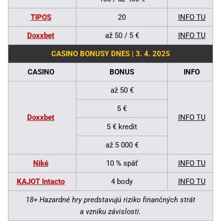
TIPOS
20
INFO TU
Doxxbet
až 50 / 5 €
INFO TU
CASINO BONUSY DNES | 3. 4. 2025
CASINO
BONUS
INFO
až 50 €
5 €
Doxxbet
INFO TU
5 € kredit
až 5 000 €
Niké
10 % späť
INFO TU
KAJOT Intacto
4 body
INFO TU
18+ Hazardné hry predstavujú riziko finančných strát
a vzniku závislosti.