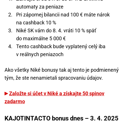
automaty za peniaze
Pri zápornej bilancii nad 100 € máte nárok
na cashback 10 %
Niké SK vám do 8. 4. vráti 10 % späť
do maximálne 5 000 €
Tento cashback bude vyplatený celý iba
v reálnych peniazoch
Ako všetky Niké bonusy tak aj tento je podmienený
tým, že ste nenamietali spracovaniu údajov.
Založte si účet v Niké a získajte 50 spinov
zadarmo
KAJOTINTACTO bonus dnes – 3. 4. 2025