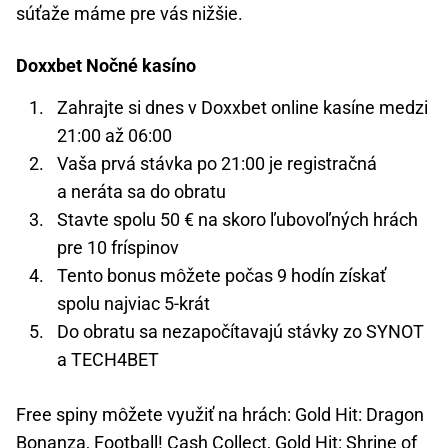
súťaže máme pre vás nižšie.
Doxxbet Nočné kasíno
Zahrajte si dnes v Doxxbet online kasíne medzi
21:00 až 06:00
Vaša prvá stávka po 21:00 je registračná
a neráta sa do obratu
Stavte spolu 50 € na skoro ľubovoľných hrách
pre 10 fríspinov
Tento bonus môžete počas 9 hodín získať
spolu najviac 5-krát
Do obratu sa nezapočítavajú stávky zo SYNOT
a TECH4BET
Free spiny môžete využiť na hrách: Gold Hit: Dragon
Bonanza, Football! Cash Collect, Gold Hit: Shrine of