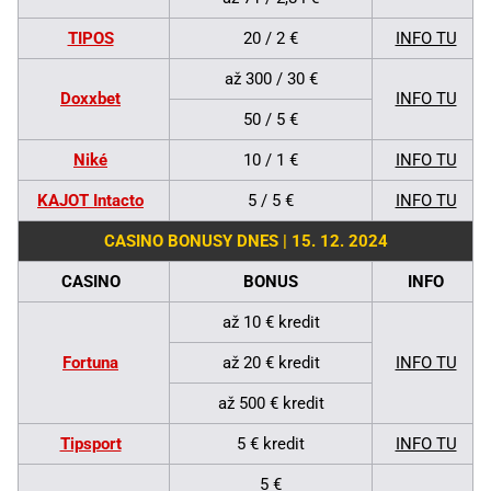
TIPOS
20 / 2 €
INFO TU
až 300 / 30 €
Doxxbet
INFO TU
50 / 5 €
Niké
10 / 1 €
INFO TU
KAJOT Intacto
5 / 5 €
INFO TU
CASINO BONUSY DNES | 15. 12. 2024
CASINO
BONUS
INFO
až 10 € kredit
Fortuna
až 20 € kredit
INFO TU
až 500 € kredit
Tipsport
5 € kredit
INFO TU
5 €