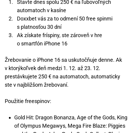
Stavte dnes spolu 250 € na ľubovoľných
automatoch v kasíne
Doxxbet vás za to odmení 50 free spinmi
s platnosťou 30 dní
Ak získate fríspiny, ste zároveň v hre
o smartfón iPhone 16
Žrebovanie o iPhone 16 sa uskutočňuje denne. Ak
v ktorýkoľvek deň medzi 1. 12. až 23. 12.
prestávkujete 250 € na automatoch, automaticky
ste v najbližšom žrebovaní.
Použitie freespinov:
Gold Hit: Dragon Bonanza, Age of the Gods, King
of Olympus Megawys, Mega Fire Blaze: Piggies