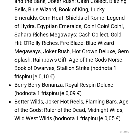
and the Bank, Joker Rush: Cash Collect, Blazing
Bells, Blue Wizard, Book of King, Lucky
Emeralds, Gem Heat, Shields of Rome, Legend
of Hydra, Egyptian Emeralds, Coin! Coin! Coin!,
Sahara Riches Megaways: Cash Collect, Gold
Hit: O'Reilly Riches, Fire Blaze: Blue Wizard
Megaways, Joker Rush, Hot Crown Deluxe, Gem
Splash: Rainbow's Gift, Age of the Gods Norse:
Book of Dwarves, Stallion Strike (hodnota 1
fríspinu je 0,10 €)
Berry Berry Bonanza, Royal Respin Deluxe
(hodnota 1 fríspinu je 0,09 €)
Better Wilds, Joker Hot Reels, Flaming Bars, Age
of the Gods: Ruler of the Dead, Midnight Wilds,
Wild West Wilds (hodnota 1 fríspinu je 0,05 €)