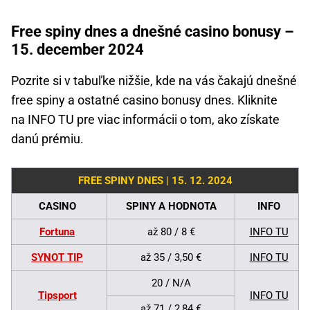
Free spiny dnes a dnešné casino bonusy –
15. december 2024
Pozrite si v tabuľke nižšie, kde na vás čakajú dnešné
free spiny a ostatné casino bonusy dnes. Kliknite
na INFO TU pre viac informácii o tom, ako získate
danú prémiu.
FREE SPINY DNES | 15. 12. 2024
CASINO
SPINY A HODNOTA
INFO
Fortuna
až 80 / 8 €
INFO TU
SYNOT TIP
až 35 / 3,50 €
INFO TU
20 / N/A
Tipsport
INFO TU
až 71 / 2,84 €