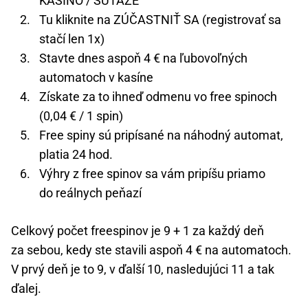
KASÍNO / SÚŤAŽE
Tu kliknite na ZÚČASTNIŤ SA (registrovať sa
stačí len 1x)
Stavte dnes aspoň 4 € na ľubovoľných
automatoch v kasíne
Získate za to ihneď odmenu vo free spinoch
(0,04 € / 1 spin)
Free spiny sú pripísané na náhodný automat,
platia 24 hod.
Výhry z free spinov sa vám pripíšu priamo
do reálnych peňazí
Celkový počet freespinov je 9 + 1 za každý deň
za sebou, kedy ste stavili aspoň 4 € na automatoch.
V prvý deň je to 9, v ďalší 10, nasledujúci 11 a tak
ďalej.