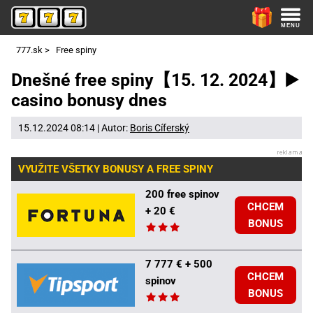
777.sk
>
Free spiny
Dnešné free spiny【15. 12. 2024】▶️
casino bonusy dnes
15.12.2024 08:14 | Autor:
Boris Cíferský
VYUŽITE VŠETKY BONUSY A FREE SPINY
200 free spinov
CHCEM
+ 20 €
BONUS
7 777 € + 500
CHCEM
spinov
BONUS