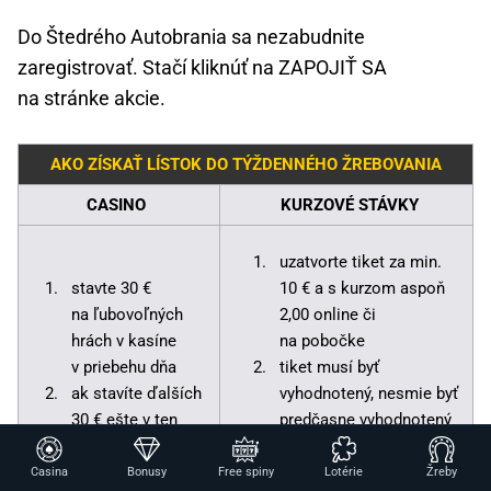
Do Štedrého Autobrania sa nezabudnite
zaregistrovať. Stačí kliknúť na ZAPOJIŤ SA
na stránke akcie.
AKO ZÍSKAŤ LÍSTOK DO TÝŽDENNÉHO ŽREBOVANIA
CASINO
KURZOVÉ STÁVKY
uzatvorte tiket za min.
stavte 30 €
10 € a s kurzom aspoň
na ľubovoľných
2,00 online či
hrách v kasíne
na pobočke
v priebehu dňa
tiket musí byť
ak stavíte ďalších
vyhodnotený, nesmie byť
30 € ešte v ten
predčasne vyhodnotený
deň dostanete
či stornovaný
ďalší lístok
za každý takýto tiket
Casina
Bonusy
Free spiny
Lotérie
Žreby