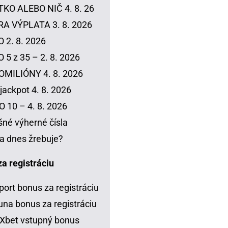
KO ALEBO NIČ 4. 8. 26
RA VÝPLATA 3. 8. 2026
 2. 8. 2026
 5 z 35 – 2. 8. 2026
OMILIÓNY 4. 8. 2026
jackpot 4. 8. 2026
 10 – 4. 8. 2026
né výherné čísla
a dnes žrebuje?
a registráciu
port bonus za registráciu
una bonus za registráciu
Xbet vstupný bonus