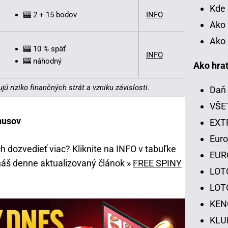
Kde 
🎰 2 + 15 bodov
INFO
Ako 
Ako 
🎰 10 % späť
INFO
🎰 náhodný
Ako hrať
ú riziko finančných strát a vzniku závislosti.
Daň 
VŠE
nusov
EXT
Euro
 dozvedieť viac? Kliknite na INFO v tabuľke
EUR
 náš denne aktualizovaný článok »
FREE SPINY
LOT
LOTO
KEN
KLU