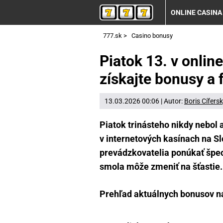
ONLINE CASINA
777.sk
>
Casino bonusy
Piatok 13. v onlin
získajte bonusy a 
13.03.2026 00:06 | Autor:
Boris Cífers
Piatok trinásteho nikdy nebo
v internetových kasínach na S
prevádzkovatelia ponúkať špec
smola môže zmeniť na šťastie.
Prehľad aktuálnych bonusov ná