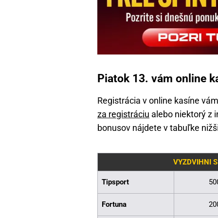
Piatok 13. vám online k
Registrácia v online kasíne vám
za registráciu
alebo niektorý z 
bonusov nájdete v tabuľke nižš
VYZDVIHNI S
Tipsport
50
Fortuna
20