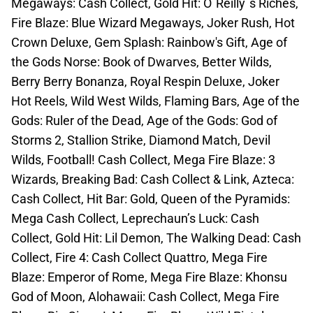
Megaways: Cash Collect, Gold Hit: O´Reilly´s Riches,
Fire Blaze: Blue Wizard Megaways, Joker Rush, Hot
Crown Deluxe, Gem Splash: Rainbow's Gift, Age of
the Gods Norse: Book of Dwarves, Better Wilds,
Berry Berry Bonanza, Royal Respin Deluxe, Joker
Hot Reels, Wild West Wilds, Flaming Bars, Age of the
Gods: Ruler of the Dead, Age of the Gods: God of
Storms 2, Stallion Strike, Diamond Match, Devil
Wilds, Football! Cash Collect, Mega Fire Blaze: 3
Wizards, Breaking Bad: Cash Collect & Link, Azteca:
Cash Collect, Hit Bar: Gold, Queen of the Pyramids:
Mega Cash Collect, Leprechaun’s Luck: Cash
Collect, Gold Hit: Lil Demon, The Walking Dead: Cash
Collect, Fire 4: Cash Collect Quattro, Mega Fire
Blaze: Emperor of Rome, Mega Fire Blaze: Khonsu
God of Moon, Alohawaii: Cash Collect, Mega Fire