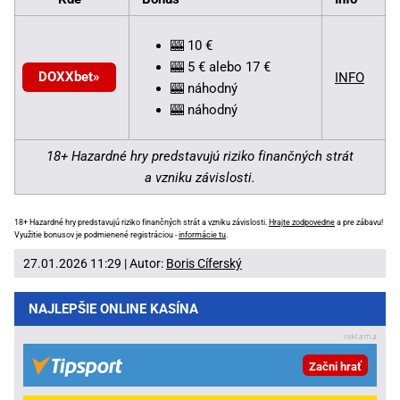
🎰 10 €
🎰 5 € alebo 17 €
DOXXbet
INFO
🎰 náhodný
🎰 náhodný
18+ Hazardné hry predstavujú riziko finančných strát
a vzniku závislosti.
18+ Hazardné hry predstavujú riziko finančných strát a vzniku závislosti.
Hrajte zodpovedne
a pre zábavu!
Využitie bonusov je podmienené registráciou -
informácie tu
.
27.01.2026 11:29 | Autor:
Boris Cíferský
NAJLEPŠIE ONLINE KASÍNA
Začni hrať