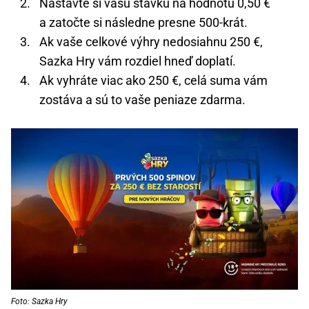
Nastavte si vašu stávku na hodnotu 0,50 €
a zatočte si následne presne 500-krát.
Ak vaše celkové výhry nedosiahnu 250 €,
Sazka Hry vám rozdiel hneď doplatí.
Ak vyhráte viac ako 250 €, celá suma vám
zostáva a sú to vaše peniaze zdarma.
Foto: Sazka Hry