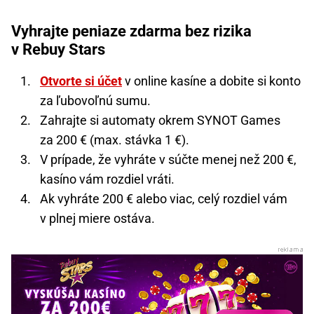
Vyhrajte peniaze zdarma bez rizika
v Rebuy Stars
Otvorte si účet
v online kasíne a dobite si konto
za ľubovoľnú sumu.
Zahrajte si automaty okrem SYNOT Games
za 200 € (max. stávka 1 €).
V prípade, že vyhráte v súčte menej než 200 €,
kasíno vám rozdiel vráti.
Ak vyhráte 200 € alebo viac, celý rozdiel vám
v plnej miere ostáva.