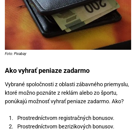
Foto: Pixabay
Ako vyhrať peniaze zadarmo
Vybrané spoločnosti z oblasti zábavného priemyslu,
ktoré možno poznáte z reklám alebo zo športu,
ponúkajú možnosť vyhrať peniaze zadarmo. Ako?
Prostredníctvom registračných bonusov.
Prostredníctvom bezrizikových bonusov.