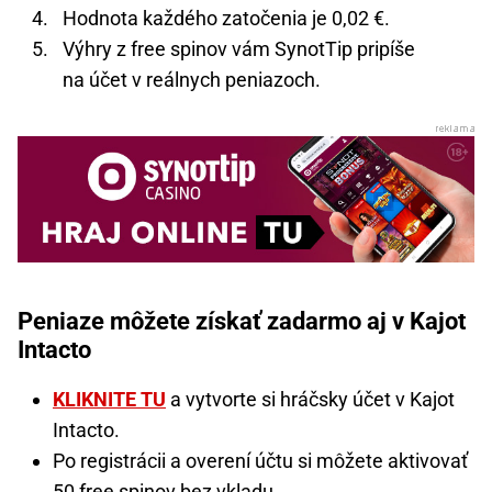
Hodnota každého zatočenia je 0,02 €.
Výhry z free spinov vám SynotTip pripíše
na účet v reálnych peniazoch.
Peniaze môžete získať zadarmo aj v Kajot
Intacto
KLIKNITE TU
a vytvorte si hráčsky účet v Kajot
Intacto.
Po registrácii a overení účtu si môžete aktivovať
50 free spinov bez vkladu.