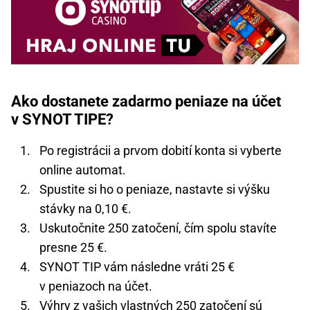
Ako dostanete zadarmo peniaze na účet
v SYNOT TIPE?
Po registrácii a prvom dobití konta si vyberte
online automat.
Spustite si ho o peniaze, nastavte si výšku
stávky na 0,10 €.
Uskutočnite 250 zatočení, čím spolu stavíte
presne 25 €.
SYNOT TIP vám následne vráti 25 €
v peniazoch na účet.
Výhry z vašich vlastných 250 zatočení sú