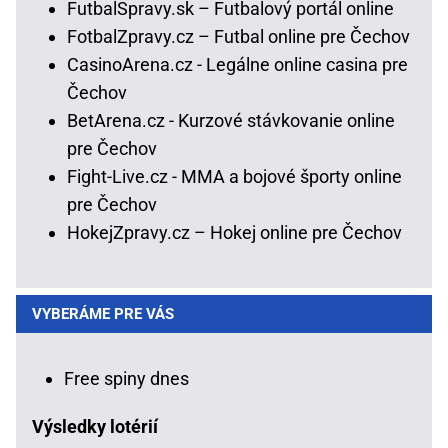
FutbalSpravy.sk – Futbalový portál online
FotbalZpravy.cz – Futbal online pre Čechov
CasinoArena.cz - Legálne online casina pre
Čechov
BetArena.cz - Kurzové stávkovanie online
pre Čechov
Fight-Live.cz - MMA a bojové športy online
pre Čechov
HokejZpravy.cz – Hokej online pre Čechov
VYBERÁME PRE VÁS
Free spiny dnes
Výsledky lotérií