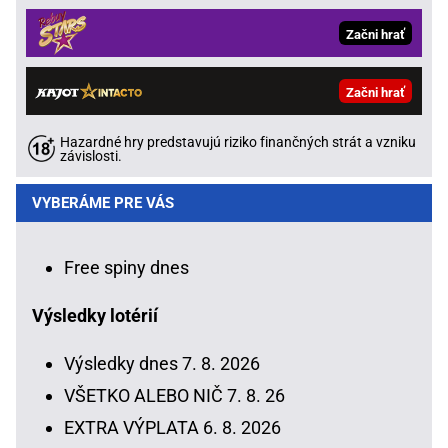
Začni hrať
Začni hrať
Hazardné hry predstavujú riziko finančných strát a vzniku
závislosti.
VYBERÁME PRE VÁS
Free spiny dnes
Výsledky lotérií
Výsledky dnes 7. 8. 2026
VŠETKO ALEBO NIČ 7. 8. 26
EXTRA VÝPLATA 6. 8. 2026