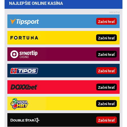
NAJLEPŠIE ONLINE KASÍNA
Začni hrať
Začni hrať
Začni hrať
Začni hrať
Začni hrať
Začni hrať
Začni hrať