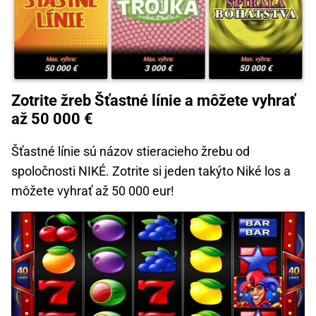
Zotrite žreb Šťastné línie a môžete vyhrať
až 50 000 €
Šťastné línie sú názov stieracieho žrebu od
spoločnosti NIKÉ. Zotrite si jeden takýto Niké los a
môžete vyhrať až 50 000 eur!