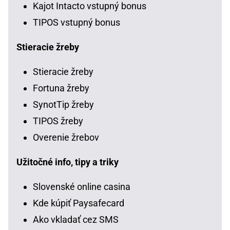
Kajot Intacto vstupný bonus
TIPOS vstupný bonus
Stieracie žreby
Stieracie žreby
Fortuna žreby
SynotTip žreby
TIPOS žreby
Overenie žrebov
Užitočné info, tipy a triky
Slovenské online casina
Kde kúpiť Paysafecard
Ako vkladať cez SMS