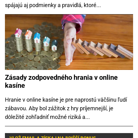
spájajú aj podmienky a pravidlá, ktoré...
Zásady zodpovedného hrania v online
kasíne
Hranie v online kasíne je pre naprostú väčšinu ľudí
zábavou. Aby bol zážitok z hry príjemnejší, je
dôležité zohľadniť možné riziká a...