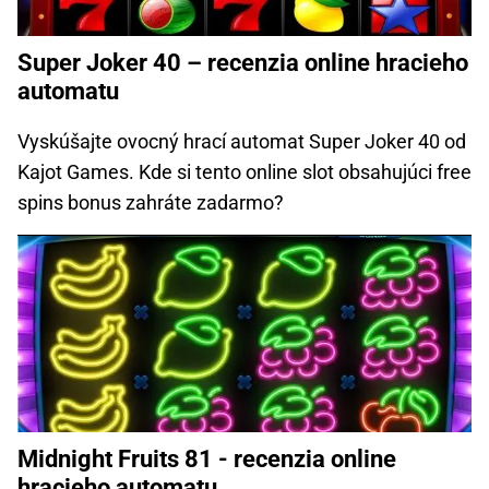
Super Joker 40 – recenzia online hracieho
automatu
Vyskúšajte ovocný hrací automat Super Joker 40 od
Kajot Games. Kde si tento online slot obsahujúci free
spins bonus zahráte zadarmo?
Midnight Fruits 81 - recenzia online
hracieho automatu