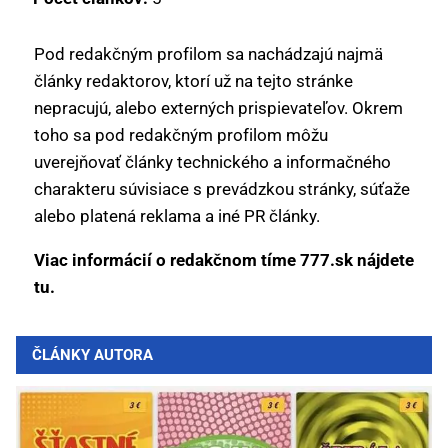
Pod redakčným profilom sa nachádzajú najmä
články redaktorov, ktorí už na tejto stránke
nepracujú, alebo externých prispievateľov. Okrem
toho sa pod redakčným profilom môžu
uverejňovať články technického a informačného
charakteru súvisiace s prevádzkou stránky, súťaže
alebo platená reklama a iné PR články.
Viac informácií o redakčnom tíme 777.sk nájdete
tu.
ČLÁNKY AUTORA